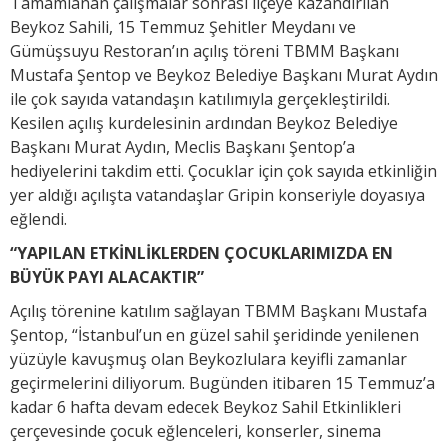
Tamamlanan çalışmalar sonrası ilçeye kazandırılan
Beykoz Sahili, 15 Temmuz Şehitler Meydanı ve
Gümüşsuyu Restoran’ın açılış töreni TBMM Başkanı
Mustafa Şentop ve Beykoz Belediye Başkanı Murat Aydın
ile çok sayıda vatandaşın katılımıyla gerçekleştirildi.
Kesilen açılış kurdelesinin ardından Beykoz Belediye
Başkanı Murat Aydın, Meclis Başkanı Şentop’a
hediyelerini takdim etti. Çocuklar için çok sayıda etkinliğin
yer aldığı açılışta vatandaşlar Gripin konseriyle doyasıya
eğlendi.
“YAPILAN ETKİNLİKLERDEN ÇOCUKLARIMIZDA EN
BÜYÜK PAYI ALACAKTIR”
Açılış törenine katılım sağlayan TBMM Başkanı Mustafa
Şentop, “İstanbul’un en güzel sahil şeridinde yenilenen
yüzüyle kavuşmuş olan Beykozlulara keyifli zamanlar
geçirmelerini diliyorum. Bugünden itibaren 15 Temmuz’a
kadar 6 hafta devam edecek Beykoz Sahil Etkinlikleri
çerçevesinde çocuk eğlenceleri, konserler, sinema