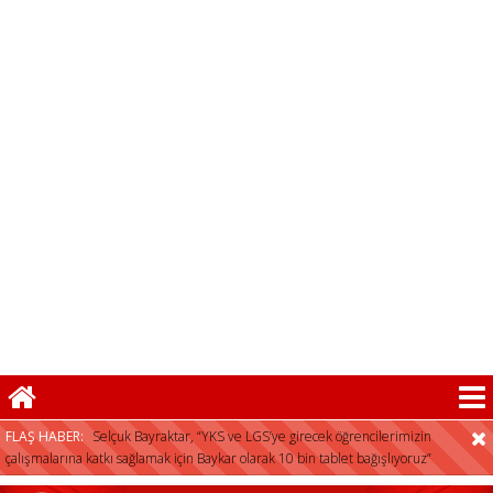
FLAŞ HABER:
Selçuk Bayraktar, “YKS ve LGS’ye girecek öğrencilerimizin
çalışmalarına katkı sağlamak için Baykar olarak 10 bin tablet bağışlıyoruz”