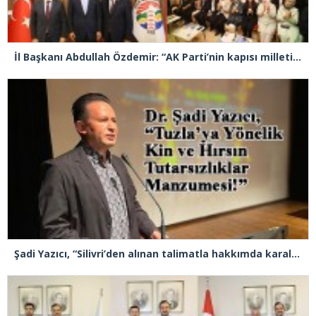
İl Başkanı Abdullah Özdemir: “AK Parti’nin kapısı milletine hizmet etmek isteyen herkese açıktır”
Şadi Yazıcı, “Silivri’den alınan talimatla hakkımda karalama kampanyası yürütülüyor”