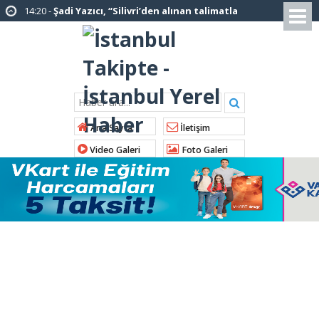
12:12 -
AK Parti’ye katılan ilçe belediye
başkanlarından İl Başkanı Özdemir’e ziyaret
01:00 -
Tuzla Belediye Başkanı Eren Ali
Bingöl’den İBB’ye tepki
12:26 -
İstanbul Emniyet Müdürlüğünden
“Gök Kubbe’de, Mavi Vatan’da, Şanlı Topraklarda:
Ana Sayfa
İletişim
İstanbul Emniyeti Her Yerde” paylaşımı
Video Galeri
Foto Galeri
19:26 -
Çekmeköy Belediye Başkanı Orhan
Çerkez AK Parti’ye katıldı
16:56 -
İstanbul’da 4 CHP’li belediye başkanı
AK Parti’ye katılıyor
14:10 -
Pendik Belediyesi ekipleri
Balıkesir’deki orman yangınına müdahale ediyor
01:04 -
Arnavutköy’de üniversite adaylarına
tercih desteği