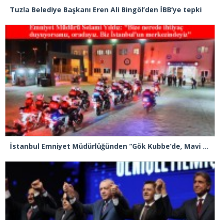
Tuzla Belediye Başkanı Eren Ali Bingöl’den İBB’ye tepki
İstanbul Emniyet Müdürlüğünden “Gök Kubbe’de, Mavi Vatan’da, Şanlı Topraklarda: İstanbul Emniyeti Her Yerde” paylaşımı