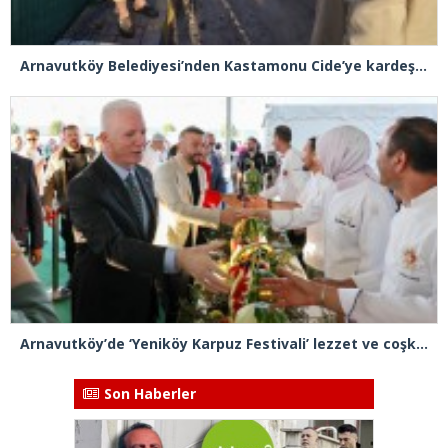
Arnavutköy Belediyesi’nden Kastamonu Cide’ye kardeşlik eli
Arnavutköy’de ‘Yeniköy Karpuz Festivali’ lezzet ve coşkuya sahne oldu
Son Haberler