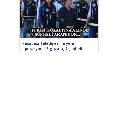
Kuşadası Belediyesi’ne yeni
operasyon: 15 gözaltı, 7 şüpheli
aranıyor
Aziz İhsan Aktaş Suç Örgütü
davasında 2 sanık tahliye edildi