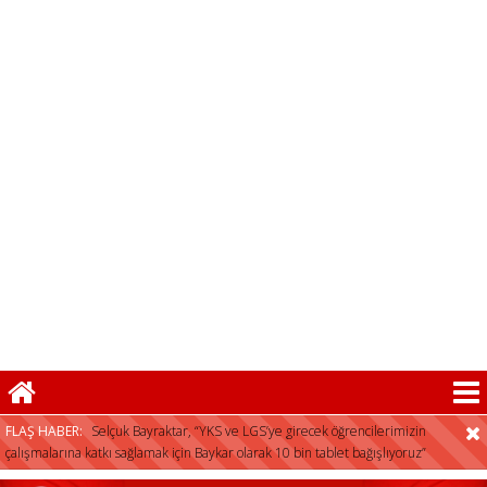
herkese açıktır”
FLAŞ HABER:
Selçuk Bayraktar, “YKS ve LGS’ye girecek öğrencilerimizin
çalışmalarına katkı sağlamak için Baykar olarak 10 bin tablet bağışlıyoruz”