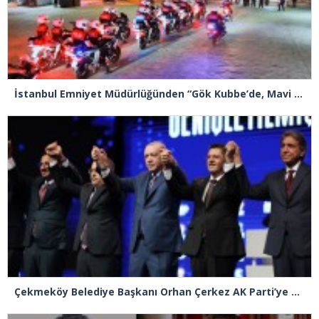
İstanbul Emniyet Müdürlüğünden “Gök Kubbe’de, Mavi Vatan’da, Şanlı Topraklarda: İstanbul Emniyeti Her Yerde” paylaşımı
Çekmeköy Belediye Başkanı Orhan Çerkez AK Parti’ye katıldı