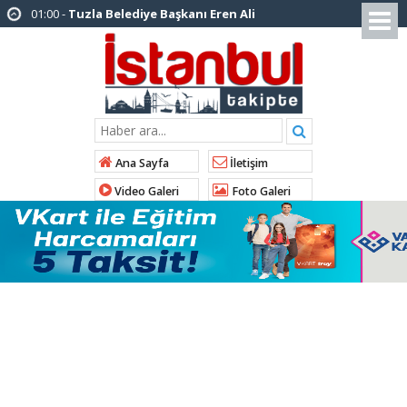
12:26 -
İstanbul Emniyet Müdürlüğünden
“Gök Kubbe’de, Mavi Vatan’da, Şanlı Topraklarda:
İstanbul Emniyeti Her Yerde” paylaşımı
19:26 -
Çekmeköy Belediye Başkanı Orhan
Çerkez AK Parti’ye katıldı
16:56 -
İstanbul’da 4 CHP’li belediye başkanı
Ana Sayfa
İletişim
AK Parti’ye katılıyor
Video Galeri
Foto Galeri
14:10 -
Pendik Belediyesi ekipleri
Balıkesir’deki orman yangınına müdahale ediyor
10:23 -
Arnavutköy Belediyesi’nden
Kastamonu Cide’ye kardeşlik eli
10:33 -
Arnavutköy’de ‘Yeniköy Karpuz
Festivali’ lezzet ve coşkuya sahne oldu
14:21 -
İl Başkanı Abdullah Özdemir: “AK
Parti’nin kapısı milletine hizmet etmek isteyen