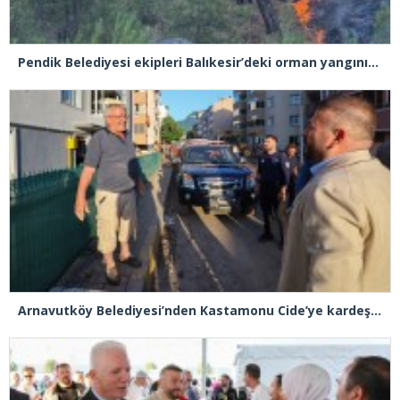
Pendik Belediyesi ekipleri Balıkesir’deki orman yangınına müdahale ediyor
Arnavutköy Belediyesi’nden Kastamonu Cide’ye kardeşlik eli