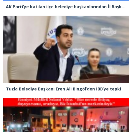
AK Parti’ye katılan ilçe belediye başkanlarından İl Başkanı Özdemir’e ziyaret
Tuzla Belediye Başkanı Eren Ali Bingöl’den İBB’ye tepki