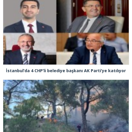
İstanbul’da 4 CHP’li belediye başkanı AK Parti’ye katılıyor