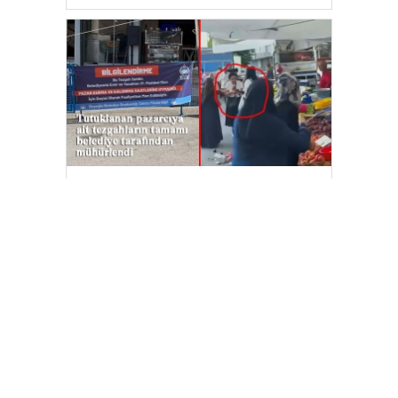
Beyoğlu’nda ‘armut’ seçme
tartışmasında müşterinin başına kalas
fırlatan pazarcı tutuklandı