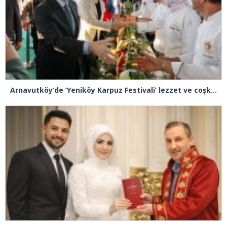
Arnavutköy’de ‘Yeniköy Karpuz Festivali’ lezzet ve coşkuya sahne oldu