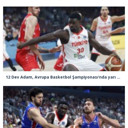
12 Dev Adam, Avrupa Basketbol Şampiyonası’nda yarı finale yükseldi