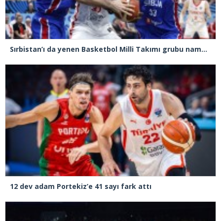
Sırbistan’ı da yenen Basketbol Milli Takımı grubu namağlup lider tamamladı
12 dev adam Portekiz’e 41 sayı fark attı