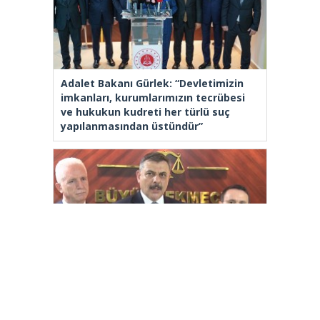
Adalet Bakanı Gürlek: “Devletimizin
imkanları, kurumlarımızın tecrübesi
ve hukukun kudreti her türlü suç
yapılanmasından üstündür”
İçişleri Bakanı Çiftçi: “Yaklaşık 7 bin
500 aranan şahsı bu yılın ilk 7 ayında
yakalamış durumdayız”