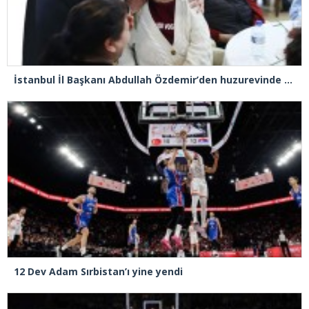
İstanbul İl Başkanı Abdullah Özdemir’den huzurevinde duygulandıran buluşma
12 Dev Adam Sırbistan’ı yine yendi