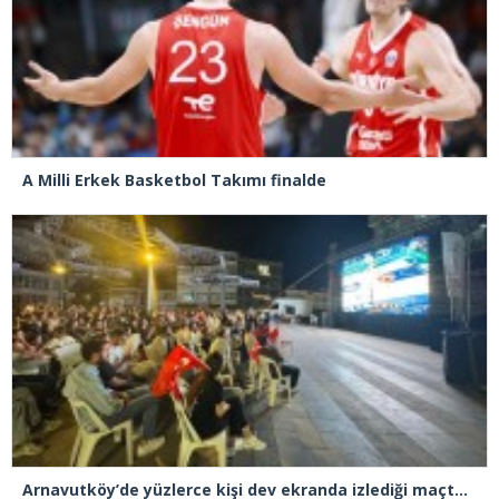
A Milli Erkek Basketbol Takımı finalde
Arnavutköy’de yüzlerce kişi dev ekranda izlediği maçta Türkiye, Yunanistan’ı 94-68 yendi