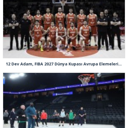
12 Dev Adam, FIBA 2027 Dünya Kupası Avrupa Elemeleri’nde Sırbistan’ı deplasmanda 82-78 yeni