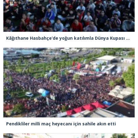
Kâğıthane Hasbahçe’de yoğun katılımla Dünya Kupası heyecanı yaşandı
Pendikliler milli maç heyecanı için sahile akın etti