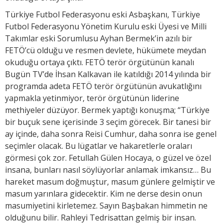
Türkiye Futbol Federasyonu eski Asbaşkanı, Türkiye
Futbol Federasyonu Yönetim Kurulu eski Üyesi ve Milli
Takımlar eski Sorumlusu Ayhan Bermek’in azılı bir
FETÖ’cü olduğu ve resmen devlete, hükümete meydan
okuduğu ortaya çıktı. FETÖ terör örgütünün kanalı
Bugün TV’de İhsan Kalkavan ile katıldığı 2014 yılında bir
programda adeta FETÖ terör örgütünün avukatlığını
yapmakla yetinmiyor, terör örgütünün liderine
methiyeler düzüyor. Bermek yaptığı konuşma; “Türkiye
bir buçuk sene içerisinde 3 seçim görecek. Bir tanesi bir
ay içinde, daha sonra Reisi Cumhur, daha sonra ise genel
seçimler olacak. Bu lügatlar ve hakaretlerle oraları
görmesi çok zor. Fetullah Gülen Hocaya, o güzel ve özel
insana, bunları nasıl söylüyorlar anlamak imkansız… Bu
hareket masum doğmuştur, masum günlere gelmiştir ve
masum yarınlara gidecektir. Kim ne derse desin onun
masumiyetini kirletemez. Sayın Başbakan himmetin ne
olduğunu bilir. Rahleyi Tedrisattan gelmiş bir insan.