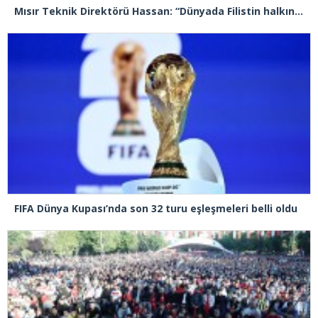
Mısır Teknik Direktörü Hassan: “Dünyada Filistin halkının acısını hissetmeyen, insan olmayı hak etmiyor”
FIFA Dünya Kupası’nda son 32 turu eşleşmeleri belli oldu