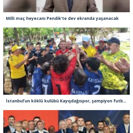
Milli maç heyecanı Pendik’te dev ekranda yaşanacak
İstanbul’un köklü kulübü Kayışdağıspor, şampiyon futbolcular yetiştiriyor