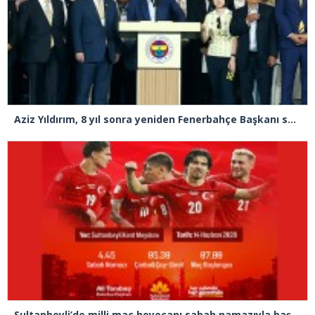
Aziz Yıldırım, 8 yıl sonra yeniden Fenerbahçe Başkanı seçildi
Sultanbeyli’de milli maç heyecanı sabah namazıyla başlayacak