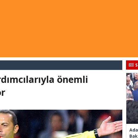
S
rdımcılarıyla önemli
or
Ada
Bak