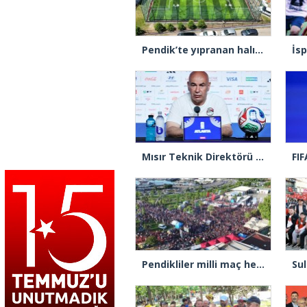
Pendik’te yıpranan halı sahaları yenileniyor
Mısır Teknik Direktörü Hassan: “Dünyada Filistin halkının acısını hissetmeyen, insan olmayı hak etmiyor”
Pendikliler milli maç heyecanı için sahile akın etti