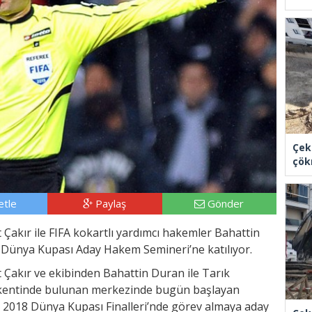
Çek
çök
tle
Paylaş
Gönder
Çakır ile FIFA kokartlı yardımcı hakemler Bahattin
 Dünya Kupası Aday Hakem Semineri’ne katılıyor.
 Çakır ve ekibinden Bahattin Duran ile Tarık
h kentinde bulunan merkezinde bugün başlayan
 2018 Dünya Kupası Finalleri’nde görev almaya aday