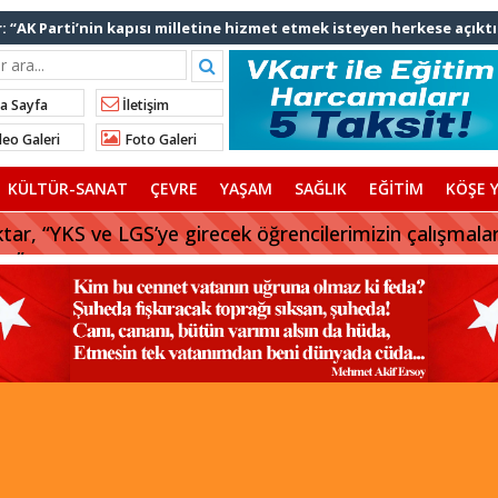
: “AK Parti’nin kapısı milletine hizmet etmek isteyen herkese açıktı
lınan talimatla hakkımda karalama kampanyası yürütülüyor”
ediye başkanlarından İl Başkanı Özdemir’e ziyaret
a Sayfa
İletişim
Ali Bingöl’den İBB’ye tepki
eo Galeri
Foto Galeri
nden “Gök Kubbe’de, Mavi Vatan’da, Şanlı Topraklarda: İstanbul
KÜLTÜR-SANAT
ÇEVRE
YAŞAM
SAĞLIK
EĞİTİM
KÖŞE Y
rhan Çerkez AK Parti’ye katıldı
tar, “YKS ve LGS’ye girecek öğrencilerimizin çalışmala
uz”
 başkanı AK Parti’ye katılıyor
afriyat çökmesine ilişkin açıklama