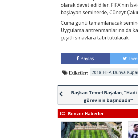
olarak davet edildiler. FIFA’nın 
başlayan seminerde, Cüneyt Çakır
Cuma günü tamamlanacak seminerd
Uygulama antrenmanlarına da katı
çeşitli sınavlara tabi tutulacak.
Paylaş
Twe
2018 FIFA Dünya Kupas
Etiketler:
Başkan Temel Başalan, “Hadi 
görevinin başındadır”
Benzer Haberler