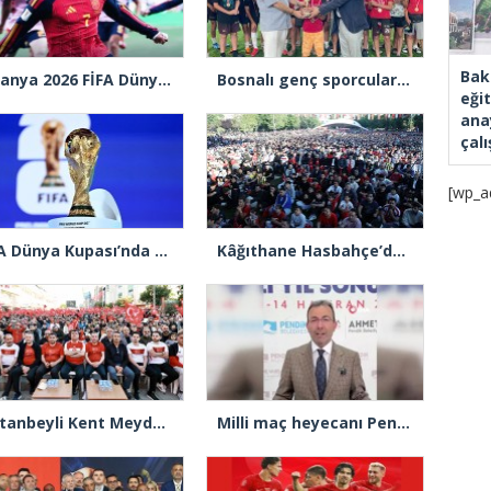
Bak
İspanya 2026 FİFA Dünya Şampiyonu
Bosnalı genç sporcular Ümraniye’de
eği
ana
çal
[wp_a
FIFA Dünya Kupası’nda son 32 turu eşleşmeleri belli oldu
Kâğıthane Hasbahçe’de yoğun katılımla Dünya Kupası heyecanı yaşandı
Sultanbeyli Kent Meydanı’nda vatandaşlar milli takım için tek yürek oldu
Milli maç heyecanı Pendik’te dev ekranda yaşanacak