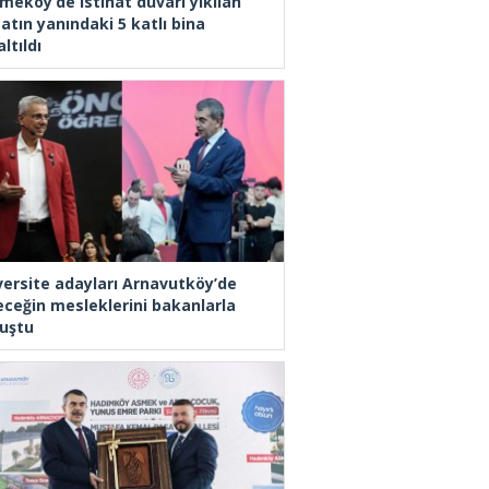
meköy’de istinat duvarı yıkılan
atın yanındaki 5 katlı bina
ltıldı
versite adayları Arnavutköy’de
eceğin mesleklerini bakanlarla
uştu