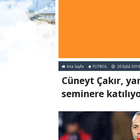
Ana Sayfa
FUTBOL
20 Eylül 2016
Cüneyt Çakır, ya
seminere katılıy