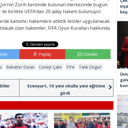
Çek
İsviçre’nin Zürih kentinde bulunan merkezinde bugün
inşa
 ile birlikte UEFA’dan 20 aday hakem bulunuyor.
boşa
e katılımcı hakemlere atletik testler uygulanacak.
lacak olan hakemler, FIFA Oyun Kuralları hakkında
etle
Paylaş
Gönder
ı
Bahattin Duran
Cüneyt Çakır
FİFA
Tarık Ongun
Üni
gel
Diler
Esenyurt, 10 yeni okulla yeni eğitime
kon
girdi