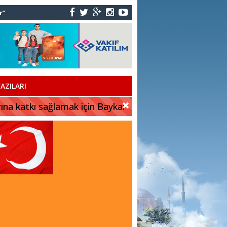
r”
AZILARI
rına katkı sağlamak için Baykar