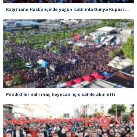
Kâğıthane Hasbahçe’de yoğun katılımla Dünya Kupası heyecanı yaşandı
Pendikliler milli maç heyecanı için sahile akın etti