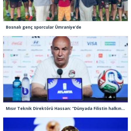
Bosnalı genç sporcular Ümraniye’de
Mısır Teknik Direktörü Hassan: “Dünyada Filistin halkının acısını hissetmeyen, insan olmayı hak etmiyor”