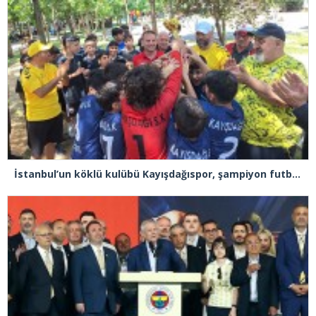
İstanbul’un köklü kulübü Kayışdağıspor, şampiyon futbolcular yetiştiriyor