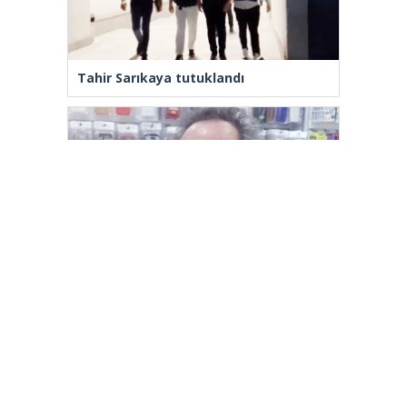
Tahir Sarıkaya tutuklandı
Yenilenmeden, ‘Yeni’ mümkün mü?
[wp_ad_camp_2]
Gazete Manşetleri
Günlük Burç Yorumları
Haber Gönder