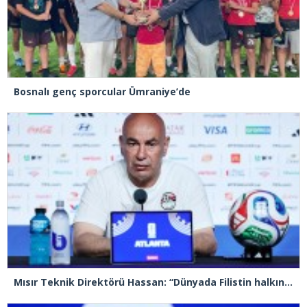
Bosnalı genç sporcular Ümraniye’de
Mısır Teknik Direktörü Hassan: “Dünyada Filistin halkının acısını hissetmeyen, insan olmayı hak etmiyor”