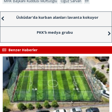
MHK Başkanı Kuddusi Müftüoğlu
Oğuz Sarvan
tff
Üsküdar’da kurban alanları lavanta kokuyor
PKK’lı medya grubu
Benzer Haberler