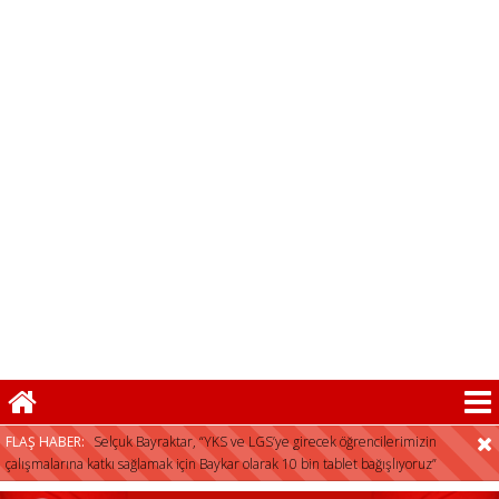
FLAŞ HABER:
Selçuk Bayraktar, “YKS ve LGS’ye girecek öğrencilerimizin
çalışmalarına katkı sağlamak için Baykar olarak 10 bin tablet bağışlıyoruz”