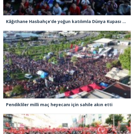
Kâğıthane Hasbahçe’de yoğun katılımla Dünya Kupası heyecanı yaşandı
Pendikliler milli maç heyecanı için sahile akın etti