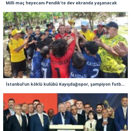
Milli maç heyecanı Pendik’te dev ekranda yaşanacak
İstanbul’un köklü kulübü Kayışdağıspor, şampiyon futbolcular yetiştiriyor