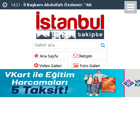
14:20 -
Şadi Yazıcı, “Silivri’den alınan talimatla
hakkımda karalama kampanyası yürütülüyor”
12:12 -
AK Parti’ye katılan ilçe belediye
başkanlarından İl Başkanı Özdemir’e ziyaret
01:00 -
Tuzla Belediye Başkanı Eren Ali
Bingöl’den İBB’ye tepki
Ana Sayfa
İletişim
12:26 -
İstanbul Emniyet Müdürlüğünden
Video Galeri
Foto Galeri
“Gök Kubbe’de, Mavi Vatan’da, Şanlı Topraklarda:
İstanbul Emniyeti Her Yerde” paylaşımı
19:26 -
Çekmeköy Belediye Başkanı Orhan
Çerkez AK Parti’ye katıldı
16:56 -
İstanbul’da 4 CHP’li belediye başkanı
AK Parti’ye katılıyor
15:03 -
Çekmeköy Belediyesi’nden hafriyat
çökmesine ilişkin açıklama