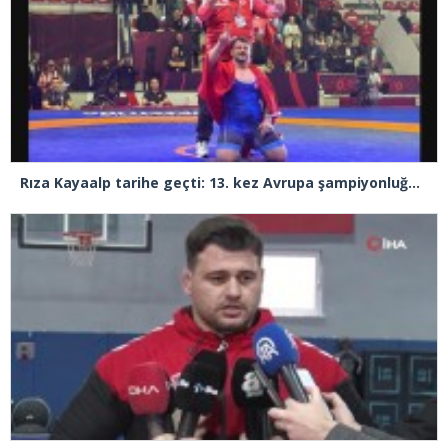
Rıza Kayaalp tarihe geçti: 13. kez Avrupa şampiyonluğuna ulaştı