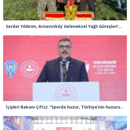
Serdar Yıldırım, Arnavutköy Geleneksel Yağlı Güreşleri’nin Başpehlivanı
İçişleri Bakanı Çiftçi: “Sporda huzur, Türkiye’nin huzuru demektir”