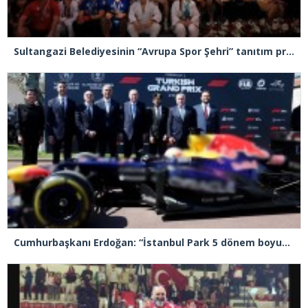
Sultangazi Belediyesinin “Avrupa Spor Şehri” tanıtım programı gerçekleşti
Cumhurbaşkanı Erdoğan: “İstanbul Park 5 dönem boyunca yarışlara ev sahipliği yapacak”