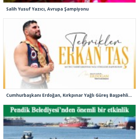
Salih Yusuf Yazıcı, Avrupa Şampiyonu
Cumhurbaşkanı Erdoğan, Kırkpınar Yağlı Güreş Başpehlivanlık unvanını kazanan Erkan Taş’ı tebrik etti