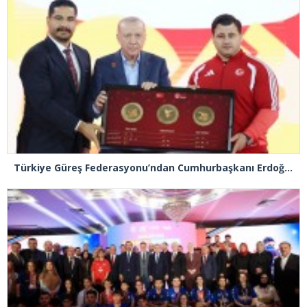
Türkiye Güreş Federasyonu’ndan Cumhurbaşkanı Erdoğan’a, Türk güreşini simgeleyen tablo takdimi