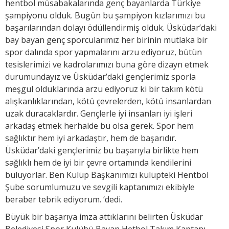
hentbol müsabakalarında genç bayanlarda Türkiye
şampiyonu olduk. Bugün bu şampiyon kızlarımızı bu
başarılarından dolayı ödüllendirmiş olduk. Üsküdar’daki
bay bayan genç sporcularımız her birinin mutlaka bir
spor dalında spor yapmalarını arzu ediyoruz, bütün
tesislerimizi ve kadrolarımızı buna göre dizayn etmek
durumundayız ve Üsküdar’daki gençlerimiz sporla
meşgul olduklarında arzu ediyoruz ki bir takım kötü
alışkanlıklarından, kötü çevrelerden, kötü insanlardan
uzak duracaklardır. Gençlerle iyi insanları iyi işleri
arkadaş etmek herhalde bu olsa gerek. Spor hem
sağlıktır hem iyi arkadaştır, hem de başarıdır.
Üsküdar’daki gençlerimiz bu başarıyla birlikte hem
sağlıklı hem de iyi bir çevre ortamında kendilerini
buluyorlar. Ben Kulüp Başkanımızı kulüpteki Hentbol
Şube sorumlumuzu ve sevgili kaptanımızı ekibiyle
beraber tebrik ediyorum. ‘dedi.
Büyük bir başarıya imza attıklarını belirten Üsküdar
Belediyesi Spor Kulübü Bayan Hetbol Takım Kaptanı