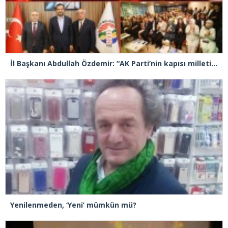
İl Başkanı Abdullah Özdemir: “AK Parti’nin kapısı milletine hizmet etmek isteyen herkese açıktır”
Yenilenmeden, ‘Yeni’ mümkün mü?