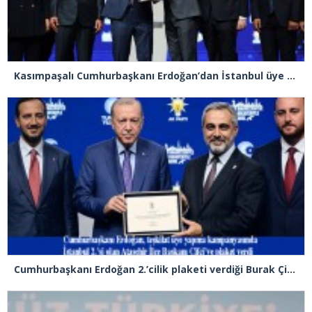
Kasımpaşalı Cumhurbaşkanı Erdoğan’dan İstanbul üye birincisi Beyoğlu İlçe Başkanı Kasım Fırat’a plaket
Cumhurbaşkanı Erdoğan 2.’cilik plaketi verdiği Burak Çifci’den Ataşehir seçimlerini kazanma sözünü aldı