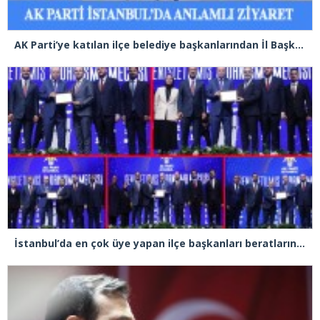
AK Parti’ye katılan ilçe belediye başkanlarından İl Başkanı Özdemir’e ziyaret
İstanbul’da en çok üye yapan ilçe başkanları beratlarını Cumhurbaşkanı Erdoğan’ın elinden aldı