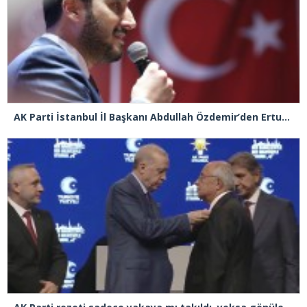
AK Parti İstanbul İl Başkanı Abdullah Özdemir’den Ertuğrul Özkök’e “Franco” tepkisi