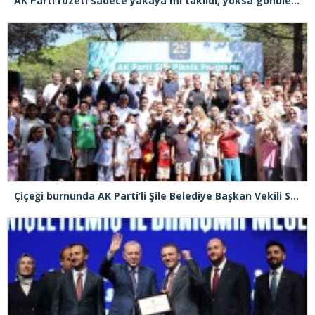
AK Parti rozeti sadece yakaya mı takıldı, yoksa gönüle takılmadı mı?
Çiçeği burnunda AK Parti’li Şile Belediye Başkan Vekili Sacit Terzi, teşkilatlarla piknikte buluştu