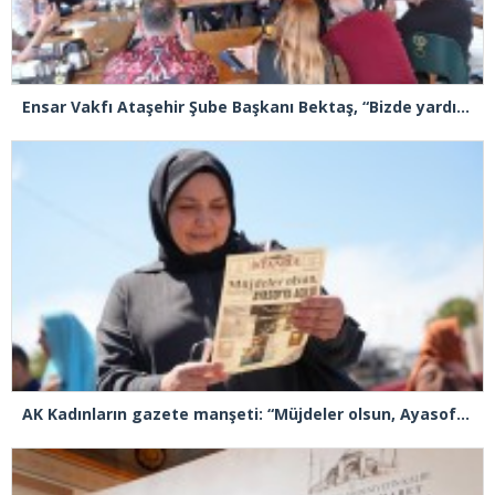
Ensar Vakfı Ataşehir Şube Başkanı Bektaş, “Bizde yardım kelimesi yok, bizde paylaşmak ve hediyeleşmek var”
AK Kadınların gazete manşeti: “Müjdeler olsun, Ayasofya açıldı”