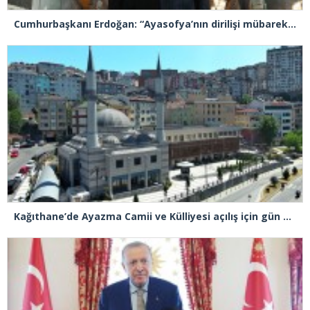
Cumhurbaşkanı Erdoğan: “Ayasofya’nın dirilişi mübarek olsun”
Kağıthane’de Ayazma Camii ve Külliyesi açılış için gün sayıyor