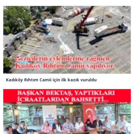
Kadıköy Rıhtım Camii için ilk kazık vuruldu