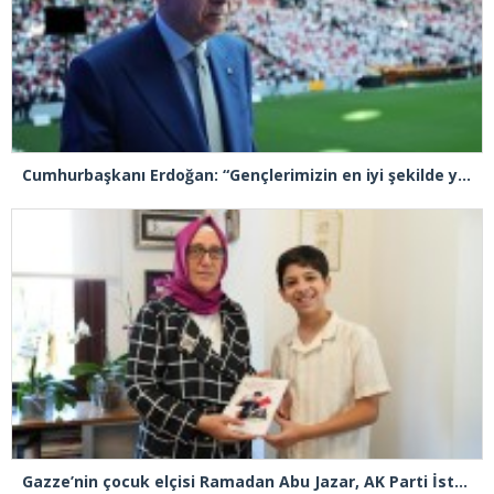
Cumhurbaşkanı Erdoğan: “Gençlerimizin en iyi şekilde yetişmeniz için tüm gücümüzle çalışıyoruz”
Gazze’nin çocuk elçisi Ramadan Abu Jazar, AK Parti İstanbul İl Başkanlığını ziyaret etti