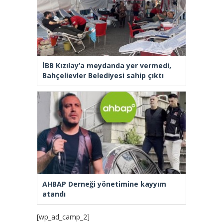
İBB Kızılay’a meydanda yer vermedi,
Bahçelievler Belediyesi sahip çıktı
AHBAP Derneği yönetimine kayyım
atandı
[wp_ad_camp_2]