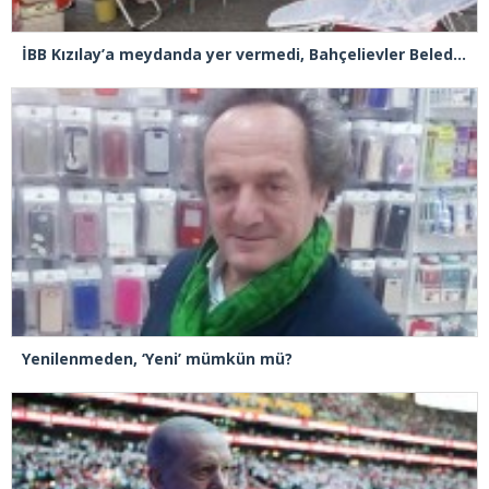
İBB Kızılay’a meydanda yer vermedi, Bahçelievler Belediyesi sahip çıktı
Yenilenmeden, ‘Yeni’ mümkün mü?