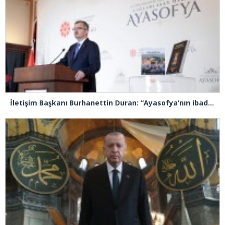
İletişim Başkanı Burhanettin Duran: “Ayasofya’nın ibadete açılması adeta bir Kızılelma’ydı”