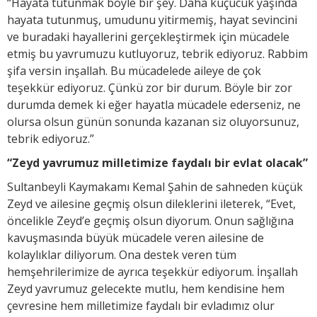
“Hayata tutunmak böyle bir şey. Daha küçücük yaşında
hayata tutunmuş, umudunu yitirmemiş, hayat sevincini
ve buradaki hayallerini gerçekleştirmek için mücadele
etmiş bu yavrumuzu kutluyoruz, tebrik ediyoruz. Rabbim
şifa versin inşallah. Bu mücadelede aileye de çok
teşekkür ediyoruz. Çünkü zor bir durum. Böyle bir zor
durumda demek ki eğer hayatla mücadele ederseniz, ne
olursa olsun günün sonunda kazanan siz oluyorsunuz,
tebrik ediyoruz.”
“Zeyd yavrumuz milletimize faydalı bir evlat olacak”
Sultanbeyli Kaymakamı Kemal Şahin de sahneden küçük
Zeyd ve ailesine geçmiş olsun dileklerini ileterek, “Evet,
öncelikle Zeyd’e geçmiş olsun diyorum. Onun sağlığına
kavuşmasında büyük mücadele veren ailesine de
kolaylıklar diliyorum. Ona destek veren tüm
hemşehrilerimize de ayrıca teşekkür ediyorum. İnşallah
Zeyd yavrumuz gelecekte mutlu, hem kendisine hem
çevresine hem milletimize faydalı bir evladımız olur