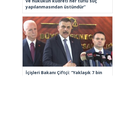
ve hukukun kudreti her türlü suç
yapılanmasından üstündür”
İçişleri Bakanı Çiftçi: “Yaklaşık 7 bin
500 aranan şahsı bu yılın ilk 7 ayında
yakalamış durumdayız”
[wp_ad_camp_2]
Gazete Manşetleri
Günlük Burç Yorumları
Haber Gönder
İletişim