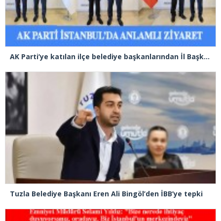
AK Parti’ye katılan ilçe belediye başkanlarından İl Başkanı Özdemir’e ziyaret
Tuzla Belediye Başkanı Eren Ali Bingöl’den İBB’ye tepki