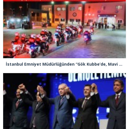
İstanbul Emniyet Müdürlüğünden “Gök Kubbe’de, Mavi Vatan’da, Şanlı Topraklarda: İstanbul Emniyeti Her Yerde” paylaşımı