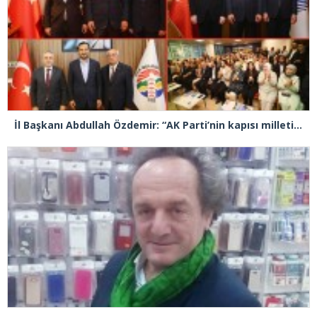
İl Başkanı Abdullah Özdemir: “AK Parti’nin kapısı milletine hizmet etmek isteyen herkese açıktır”