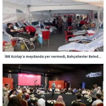
İBB Kızılay’a meydanda yer vermedi, Bahçelievler Belediyesi sahip çıktı