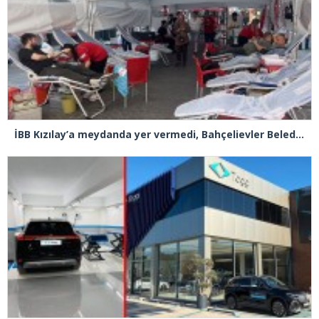
İBB Kızılay’a meydanda yer vermedi, Bahçelievler Belediyesi sahip çıktı