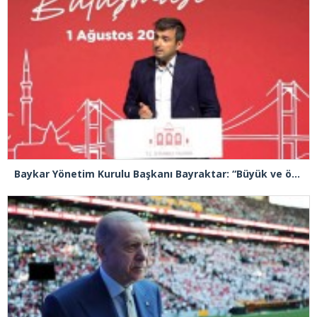
Baykar Yönetim Kurulu Başkanı Bayraktar: “Büyük ve önemli eserler konfor alanının dışında kalmaya razı olanlar tarafından gerçekleştirildi”