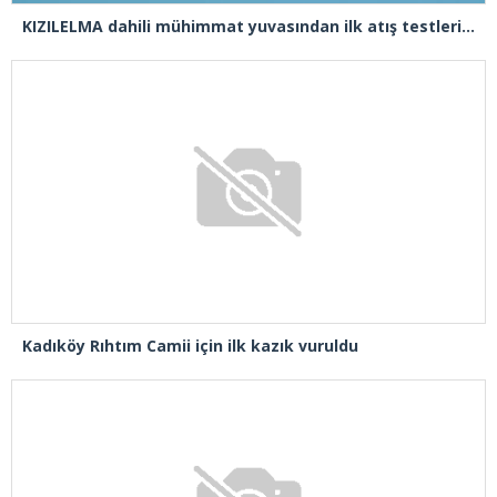
KIZILELMA dahili mühimmat yuvasından ilk atış testlerini başarıyla tamamladı
Kadıköy Rıhtım Camii için ilk kazık vuruldu