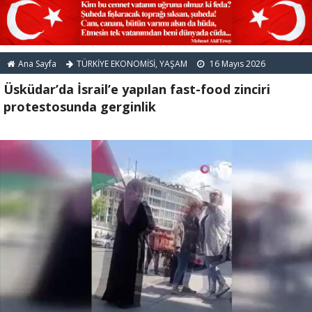
Ana Sayfa
TÜRKİYE EKONOMİSİ
,
YAŞAM
16 Mayıs 2026
Üsküdar’da İsrail’e yapılan fast-food zinciri
protestosunda gerginlik