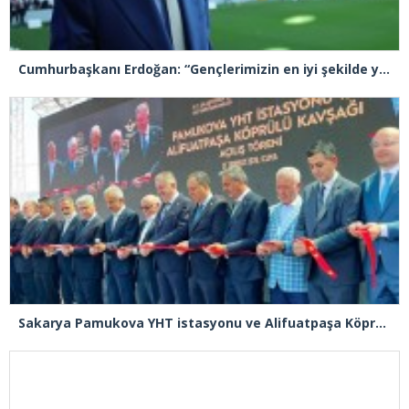
Cumhurbaşkanı Erdoğan: “Gençlerimizin en iyi şekilde yetişmeniz için tüm gücümüzle çalışıyoruz”
Sakarya Pamukova YHT istasyonu ve Alifuatpaşa Köprülü Kavşağı açılışı gerçekleşti