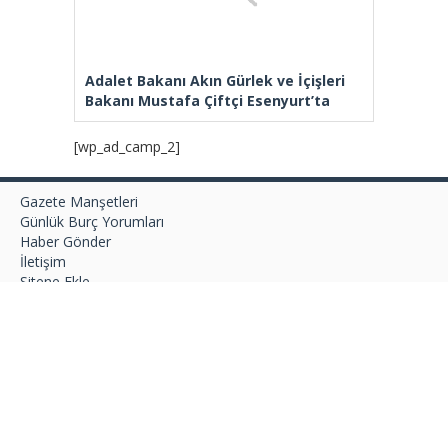
Adalet Bakanı Akın Gürlek ve İçişleri
Bakanı Mustafa Çiftçi Esenyurt’ta
[wp_ad_camp_2]
Gazete Manşetleri
Günlük Burç Yorumları
Haber Gönder
İletişim
Sitene Ekle
TCMB Döviz Kurları & Döviz Çevirici
Tüm Manşetler
Tüm Yazarlar
istanbultakipte.com © 2020 Tüm Hakları saklıdır, kaynak
gösterilmeden içerik kopyalanamaz.
selyus