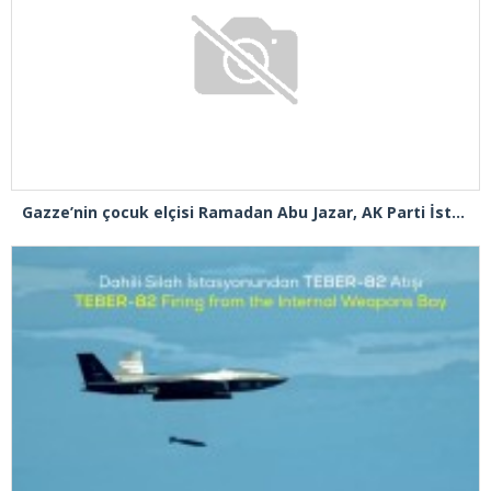
Gazze’nin çocuk elçisi Ramadan Abu Jazar, AK Parti İstanbul İl Başkanlığını ziyaret etti