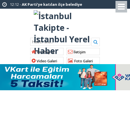
12:12 -
AK Parti’ye katılan ilçe belediye
başkanlarından İl Başkanı Özdemir’e ziyaret
01:00 -
Tuzla Belediye Başkanı Eren Ali
Bingöl’den İBB’ye tepki
12:26 -
İstanbul Emniyet Müdürlüğünden
“Gök Kubbe’de, Mavi Vatan’da, Şanlı Topraklarda:
Ana Sayfa
İletişim
İstanbul Emniyeti Her Yerde” paylaşımı
Video Galeri
Foto Galeri
19:26 -
Çekmeköy Belediye Başkanı Orhan
Çerkez AK Parti’ye katıldı
16:56 -
İstanbul’da 4 CHP’li belediye başkanı
AK Parti’ye katılıyor
15:03 -
Çekmeköy Belediyesi’nden hafriyat
çökmesine ilişkin açıklama