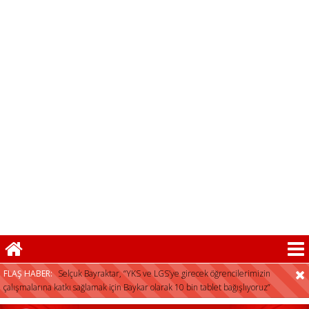
FLAŞ HABER:
Selçuk Bayraktar, “YKS ve LGS’ye girecek öğrencilerimizin
çalışmalarına katkı sağlamak için Baykar olarak 10 bin tablet bağışlıyoruz”