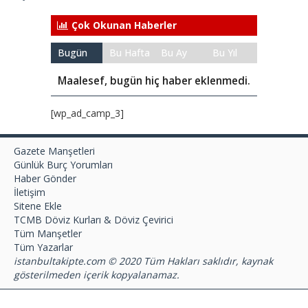
Çok Okunan Haberler
Bugün
Bu Hafta
Bu Ay
Bu Yıl
Maalesef, bugün hiç haber eklenmedi.
[wp_ad_camp_3]
Gazete Manşetleri
Günlük Burç Yorumları
Haber Gönder
İletişim
Sitene Ekle
TCMB Döviz Kurları & Döviz Çevirici
Tüm Manşetler
Tüm Yazarlar
istanbultakipte.com © 2020 Tüm Hakları saklıdır, kaynak
gösterilmeden içerik kopyalanamaz.