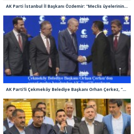
AK Parti İstanbul İl Başkanı Özdemir: “Meclis üyelerinin hür iradesinin sandığa yansıması için tüm hukukçularımızla gerekli başvurumuzu yapacağız”
AK Parti’li Çekmeköy Belediye Başkanı Orhan Çerkez, “Vira Bismillah…” dedi