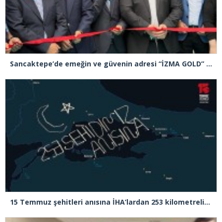
Sancaktepe’de emeğin ve güvenin adresi “İZMA GOLD” törenle açıldı
15 Temmuz şehitleri anısına İHA’lardan 253 kilometrelik rotada ay-yıldızlı radar izi