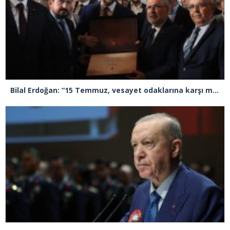
Bilal Erdoğan: “15 Temmuz, vesayet odaklarına karşı millet iradesinin açık ve net beyanıdır”