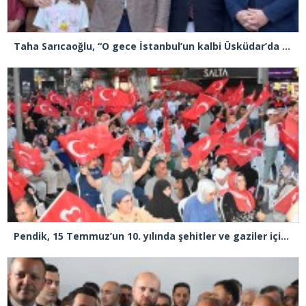
Taha Sarıcaoğlu, “O gece İstanbul’un kalbi Üsküdar’da attı”
Pendik, 15 Temmuz’un 10. yılında şehitler ve gaziler için tek yürek oldu