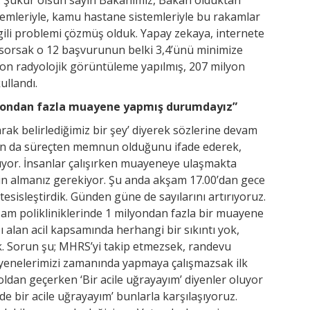
temleriyle, kamu hastane sistemleriyle bu rakamlar
lgili problemi çözmüş olduk. Yapay zekaya, internete
sorsak o 12 başvurunun belki 3,4’ünü minimize
lyon radyolojik görüntüleme yapılmış, 207 milyon
ullandı.
lyondan fazla muayene yapmış durumdayız”
larak belirlediğimiz bir şey’ diyerek sözlerine devam
rın da süreçten memnun olduğunu ifade ederek,
ıyor. İnsanlar çalışırken muayeneye ulaşmakta
zin almanız gerekiyor. Şu anda akşam 17.00’dan gece
tesisleştirdik. Günden güne de sayılarını artırıyoruz.
şam polikliniklerinde 1 milyondan fazla bir muayene
 alan acil kapsamında herhangi bir sıkıntı yok,
. Sorun şu; MHRS’yi takip etmezsek, randevu
yenelerimizi zamanında yapmaya çalışmazsak ilk
ldan geçerken ‘Bir acile uğrayayım’ diyenler oluyor
e bir acile uğrayayım’ bunlarla karşılaşıyoruz.