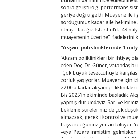
sonra geliştirdiği performans sis
geriye doğru geldi. Muayene ile i
sorduğumuz kadar aile hekimine 
etmiş olacağız. İstanbul’da 43 mi
muayenenin üzerine” ifadelerini k
“Akşam polikliniklerinde 1 mi
‘Akşam poliklinikleri bir ihtiyaç o
eden Doç. Dr. Güner, vatandaşla
“Çok büyük teveccühüyle karşılaş
zorluk yaşıyorlar. Muayene için i
22.00’a kadar akşam poliklinikleri 
Biz 2025’in ekiminde başladık. Ak
yapmış durumdayız. Sarı ve kırmızı
bekleme sürelerimiz de çok düşük
almazsak, gerekli kontrol ve mua
başvurduğumuz yer acil oluyor. Yo
veya ‘Pazara inmiştim, gelmişken d