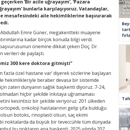
 geçerken ‘Bir acile uğrayayım’, ‘Pazara
ğrayayım’ bunlarla karşılaşıyoruz. Vatandaşlar,
e mesafesindeki aile hekimliklerine başvurarak
edi.
Bey
tar
Dr. Abdullah Emre Güner, megakentteki muayene
fır
tırımlarına kadar birçok konuda bilgi verdi.
e başvurusunun önemine dikkat çeken Doç. Dr.
n verileri de paylaştı.
miz 300 kere doktora gitmişti”
an fazla özel hastane var’ diyerek sözlerine başlayan
le hekimlikleriyle beraber devasa bir sistemde
çin zaten dünyanın sağlık başkenti diyoruz. 7-24,
olmadan hiçbir şekilde inkıtaya uğramaması
Tah
etini kesintisiz bir şekilde veriyoruz. 201 ülkeden
ortopedi, onkoloji hastalarının gelip şifa bulduğu
olsun botoks, rinoplasti olsun, saç ekimi
gibi noktalarda da büyük bir teveccühle tüm dünyada
stanbul bu noktanın ana başkenti. 2025 yılında 207