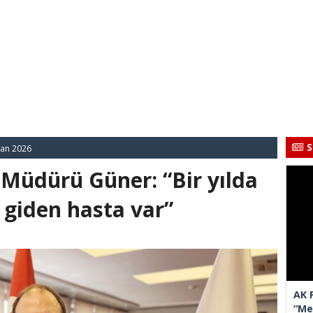
S
san 2026
k Müdürü Güner: “Bir yılda
 giden hasta var”
AK 
“Mec