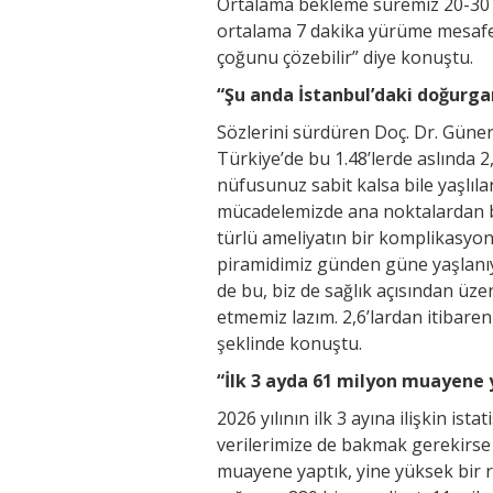
Ortalama bekleme süremiz 20-30 d
ortalama 7 dakika yürüme mesafes
çoğunu çözebilir” diye konuştu.
“Şu anda İstanbul’daki doğurgan
Sözlerini sürdüren Doç. Dr. Güner,
Türkiye’de bu 1.48’lerde aslında 
nüfusunuz sabit kalsa bile yaşlıla
mücadelemizde ana noktalardan bir
türlü ameliyatın bir komplikasyon
piramidimiz günden güne yaşlanıyor
de bu, biz de sağlık açısından üz
etmemiz lazım. 2,6’lardan itibare
şeklinde konuştu.
“İlk 3 ayda 61 milyon muayene 
2026 yılının ilk 3 ayına ilişkin ista
verilerimize de bakmak gerekirse 2
muayene yaptık, yine yüksek bir 