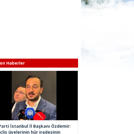
on Haberler
Parti İstanbul İl Başkanı Özdemir:
lis üyelerinin hür iradesinin