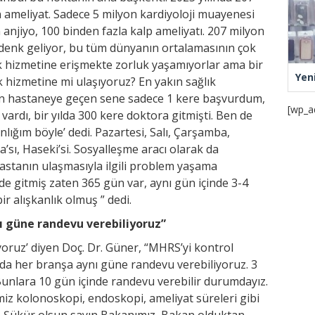
 ameliyat. Sadece 5 milyon kardiyoloji muayenesi
anjiyo, 100 binden fazla kalp ameliyatı. 207 milyon
 denk geliyor, bu tüm dünyanın ortalamasının çok
ık hizmetine erişmekte zorluk yaşamıyorlar ama bir
Yen
 hizmetine mi ulaşıyoruz? En yakın sağlık
Ben hastaneye geçen sene sadece 1 kere başvurdum,
[wp_a
ardı, bir yılda 300 kere doktora gitmişti. Ben de
lığım böyle’ dedi. Pazartesi, Salı, Çarşamba,
sı, Haseki’si. Sosyalleşme aracı olarak da
 hastanın ulaşmasıyla ilgili problem yaşama
inde gitmiş zaten 365 gün var, aynı gün içinde 3-4
ir alışkanlık olmuş ” dedi.
nı güne randevu verebiliyoruz”
yoruz’ diyen Doç. Dr. Güner, “MHRS’yi kontrol
nda her branşa aynı güne randevu verebiliyoruz. 3
. Bunlara 10 gün içinde randevu verebilir durumdayız.
ğimiz kolonoskopi, endoskopi, ameliyat süreleri gibi
i. Şükür olsun sayın Bakanımız, Bakan olduktan