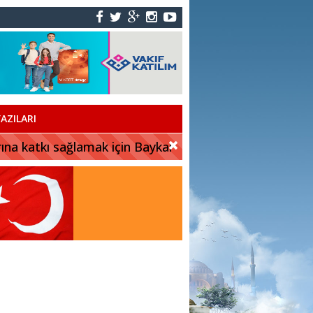
AZILARI
rına katkı sağlamak için Baykar