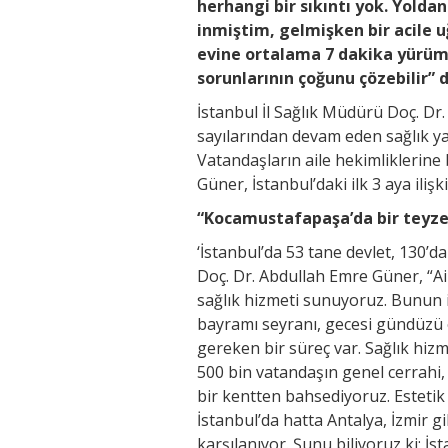
herhangi bir sıkıntı yok. Yoldan
inmiştim, gelmişken bir acile u
evine ortalama 7 dakika yürüm
sorunlarının çoğunu çözebilir” d
İstanbul İl Sağlık Müdürü Doç. 
sayılarından devam eden sağlık ya
Vatandaşların aile hekimliklerin
Güner, İstanbul’daki ilk 3 aya ilişki
“Kocamustafapaşa’da bir teyze
‘İstanbul’da 53 tane devlet, 130’d
Doç. Dr. Abdullah Emre Güner, “Ai
sağlık hizmeti sunuyoruz. Bunun i
bayramı seyranı, gecesi gündüzü 
gereken bir süreç var. Sağlık hizm
500 bin vatandaşın genel cerrahi, 
bir kentten bahsediyoruz. Estetik 
İstanbul’da hatta Antalya, İzmir 
karşılanıyor. Şunu biliyoruz ki; İ