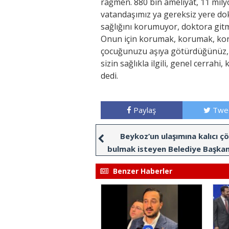
rağmen. 880 bin ameliyat, 11 mily
vatandaşımız ya gereksiz yere do
sağlığını korumuyor, doktora git
Onun için korumak, korumak, korum
çocuğunuzu aşıya götürdüğünüz, g
sizin sağlıkla ilgili, genel cerrahi,
dedi.
Paylaş
Twe
Beykoz’un ulaşımına kalıcı ç
bulmak isteyen Belediye Başkan 
Gürzel’den Karayollarına ziy
Benzer Haberler