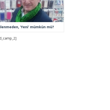
ilenmeden, ‘Yeni’ mümkün mü?
d_camp_2]