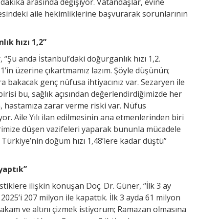
akika arasında değişiyor. Vatandaşlar, evine
indeki aile hekimliklerine başvurarak sorunlarının
lık hızı 1,2”
 “Şu anda İstanbul’daki doğurganlık hızı 1,2.
2,1’in üzerine çıkartmamız lazım. Şöyle düşünün;
ra bakacak genç nüfusa ihtiyacınız var. Sezaryen ile
isi bu, sağlık açısından değerlendirdiğimizde her
, hastamıza zarar verme riski var. Nüfus
. Aile Yılı ilan edilmesinin ana etmenlerinden biri
erimize düşen vazifeleri yaparak bununla mücadele
n Türkiye’nin doğum hızı 1,48’lere kadar düştü”
yaptık”
tistiklere ilişkin konuşan Doç. Dr. Güner, “İlk 3 ay
025’i 207 milyon ile kapattık. İlk 3 ayda 61 milyon
rakam ve altını çizmek istiyorum; Ramazan olmasına