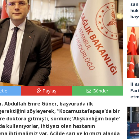
san
huk
baş
İl 
tle
Paylaş
Gönder
Part
etm
Dr. Abdullah Emre Güner, başvuruda ilk
gerektiğini söyleyerek, “Kocamustafapaşa’da bir
ere doktora gitmişti, sordum; ‘Alışkanlığım böyle’
da kullanıyorlar, ihtiyacı olan hastanın
ma ihtimalimiz var. Acilde sarı ve kırmızı alanda