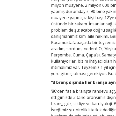
milyon muayene, 2 milyon 600 bin
yapmış durumdayız, 90 bine yakın 
muayene yapmışız kişi başı 12’ye
üstünde bir rakam. İnsanlar sağl
problem de şu; acaba doğru sağlık
danışmanımız kim; aile hekimi. 
Kocamustafapaşa’da bir teyzemiz v
aradım, sordum, neden? O, ‘Alışkan
Perşembe, Cuma, Çapa’sı, Samatya’
kullanıyorlar, bizim ihtiyacı olan
ihtimalimiz var. Teyzemiz 1 yıl iç
yere gitmiş olması gerekiyor. Bu b
“3 branş dışında her branşa ay
‘80’den fazla branşta randevu açı
ettiğimizde 3 tane branşımız dışı
branş; göz, cildiye ve kardiyoloji
İsteğimiz şu; nitelikli tetkik dedi
bunların da minimize edilebilmes