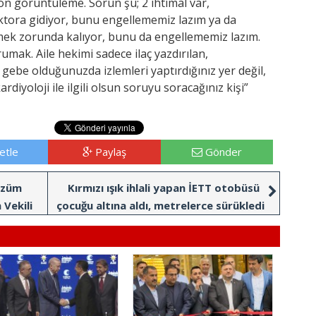
on görüntüleme. Sorun şu; 2 ihtimal var,
ktora gidiyor, bunu engellememiz lazım ya da
mek zorunda kalıyor, bunu da engellememiz lazım.
ak. Aile hekimi sadece ilaç yazdırılan,
ebe olduğunuzda izlemleri yaptırdığınız yer değil,
 kardiyoloji ile ilgili olsun soruyu soracağınız kişi”
etle
Paylaş
Gönder
özüm
Kırmızı ışık ihlali yapan İETT otobüsü
Vekili
çocuğu altına aldı, metrelerce sürükledi
aret