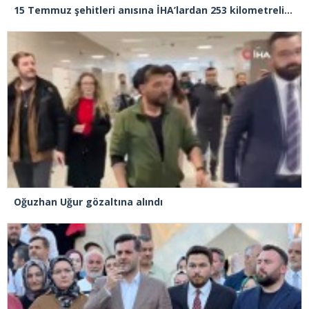
15 Temmuz şehitleri anısına İHA’lardan 253 kilometrelik rotada ay-yıldızlı radar izi
Oğuzhan Uğur gözaltına alındı