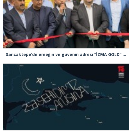
Sancaktepe’de emeğin ve güvenin adresi “İZMA GOLD” törenle açıldı