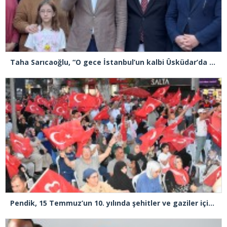
Taha Sarıcaoğlu, “O gece İstanbul’un kalbi Üsküdar’da attı”
Pendik, 15 Temmuz’un 10. yılında şehitler ve gaziler için tek yürek oldu