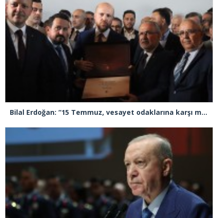
Bilal Erdoğan: “15 Temmuz, vesayet odaklarına karşı millet iradesinin açık ve net beyanıdır”