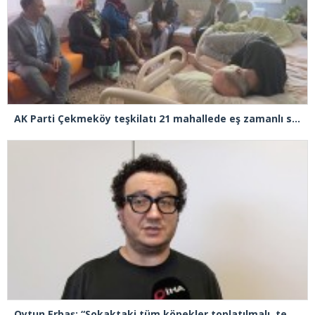
AK Parti Çekmeköy teşkilatı 21 mahallede eş zamanlı sahaya indi
Oytun Erbaş: “Sokaktaki tüm köpekler toplatılmalı, tedavi edilmeli”