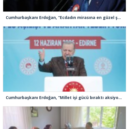
Cumhurbaşkanı Erdoğan, “Ecdadın mirasına en güzel şekilde sahip çıkıyoruz”
Cumhurbaşkanı Erdoğan, “Millet işi gücü bıraktı aksiyon filmi izler gibi CHP’yi izliyor, sanki dövüş kulübü”