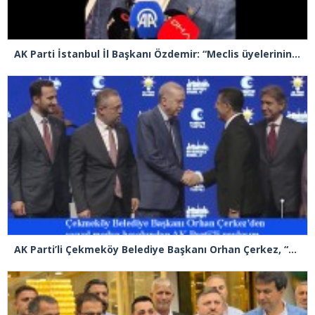
AK Parti İstanbul İl Başkanı Özdemir: “Meclis üyelerinin hür iradesinin sandığa yansıması için tüm hukukçularımızla gerekli başvurumuzu yapacağız”
AK Parti’li Çekmeköy Belediye Başkanı Orhan Çerkez, “Vira Bismillah…” dedi