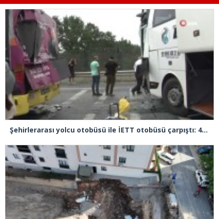
Şehirlerarası yolcu otobüsü ile İETT otobüsü çarpıştı: 4 yaralı