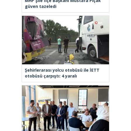
MHP Şile İlçe Başkanı Mustafa Pıçak
güven tazeledi
Şehirlerarası yolcu otobüsü ile İETT
otobüsü çarpıştı: 4 yaralı