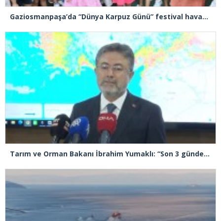
Gaziosmanpaşa’da “Dünya Karpuz Günü” festival havasında kutlandı
Tarım ve Orman Bakanı İbrahim Yumaklı: “Son 3 günde 260 yangına müdahale ettik, 258’i kontrol altına aldık”