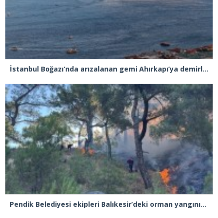
İstanbul Boğazı’nda arızalanan gemi Ahırkapı’ya demirlendi
Pendik Belediyesi ekipleri Balıkesir’deki orman yangınına müdahale ediyor