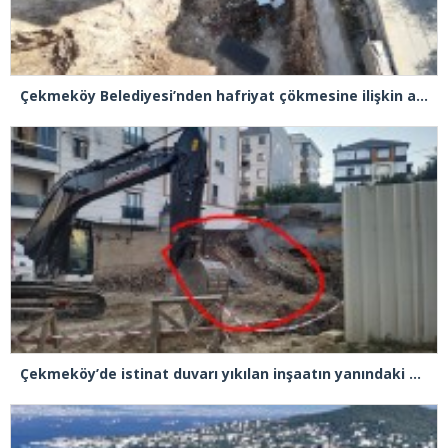
Çekmeköy Belediyesi’nden hafriyat çökmesine ilişkin açıklama
Çekmeköy’de istinat duvarı yıkılan inşaatın yanındaki 5 katlı bina boşaltıldı