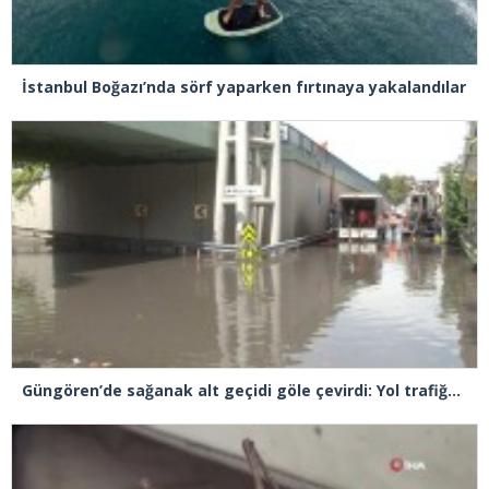
İstanbul Boğazı’nda sörf yaparken fırtınaya yakalandılar
Güngören’de sağanak alt geçidi göle çevirdi: Yol trafiğe kapatıldı