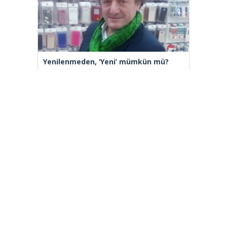
Yenilenmeden, ‘Yeni’ mümkün mü?
[wp_ad_camp_2]
Gazete Manşetleri
Günlük Burç Yorumları
Haber Gönder
İletişim
Sitene Ekle
TCMB Döviz Kurları & Döviz Çevirici
Tüm Manşetler
Tüm Yazarlar
istanbultakipte.com © 2020 Tüm Hakları saklıdır, kaynak
gösterilmeden içerik kopyalanamaz.