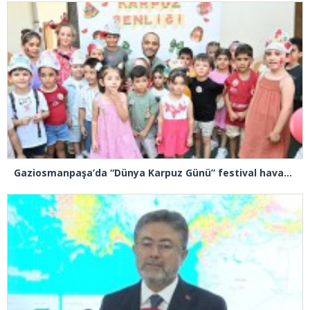
Gaziosmanpaşa’da “Dünya Karpuz Günü” festival havasında kutlandı