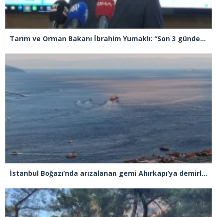
Tarım ve Orman Bakanı İbrahim Yumaklı: “Son 3 günde 260 yangına müdahale ettik, 258’i kontrol altına aldık”
İstanbul Boğazı’nda arızalanan gemi Ahırkapı’ya demirlendi