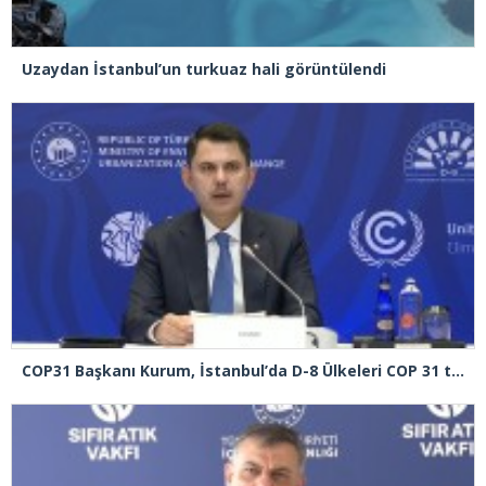
Uzaydan İstanbul’un turkuaz hali görüntülendi
COP31 Başkanı Kurum, İstanbul’da D-8 Ülkeleri COP 31 toplantısına başkanlık etti