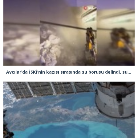
Avcılar’da İSKİ’nin kazısı sırasında su borusu delindi, su metrelerce yüksekliğe fışkırdı