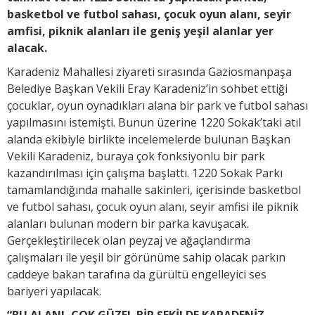
basketbol ve futbol sahası, çocuk oyun alanı, seyir
amfisi, piknik alanları ile geniş yeşil alanlar yer
alacak.
Karadeniz Mahallesi ziyareti sırasında Gaziosmanpaşa
Belediye Başkan Vekili Eray Karadeniz’in sohbet ettiği
çocuklar, oyun oynadıkları alana bir park ve futbol sahası
yapılmasını istemişti. Bunun üzerine 1220 Sokak’taki atıl
alanda ekibiyle birlikte incelemelerde bulunan Başkan
Vekili Karadeniz, buraya çok fonksiyonlu bir park
kazandırılması için çalışma başlattı. 1220 Sokak Parkı
tamamlandığında mahalle sakinleri, içerisinde basketbol
ve futbol sahası, çocuk oyun alanı, seyir amfisi ile piknik
alanları bulunan modern bir parka kavuşacak.
Gerçekleştirilecek olan peyzaj ve ağaçlandırma
çalışmaları ile yeşil bir görünüme sahip olacak parkın
caddeye bakan tarafına da gürültü engelleyici ses
bariyeri yapılacak.
“BU ALANI, ÇOK GÜZEL BİR ŞEKİLDE KARADENİZ