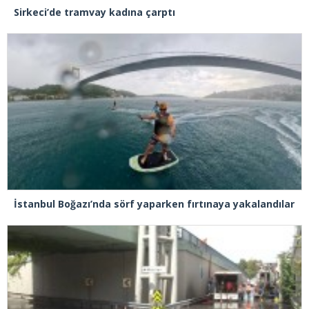
Sirkeci’de tramvay kadına çarptı
İstanbul Boğazı’nda sörf yaparken fırtınaya yakalandılar