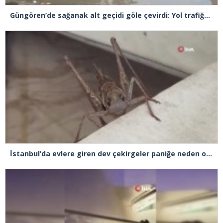
Güngören’de sağanak alt geçidi göle çevirdi: Yol trafiğe kapatıldı
İstanbul’da evlere giren dev çekirgeler paniğe neden oldu