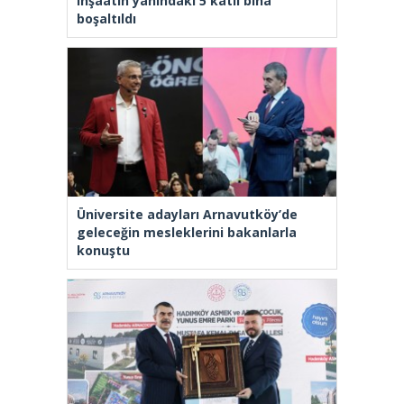
inşaatın yanındaki 5 katlı bina
boşaltıldı
Üniversite adayları Arnavutköy’de
geleceğin mesleklerini bakanlarla
konuştu