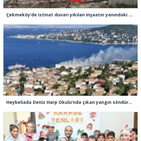
Çekmeköy’de istinat duvarı yıkılan inşaatın yanındaki 5 katlı bina boşaltıldı
Heybeliada Deniz Harp Okulu’nda çıkan yangın söndürüldü