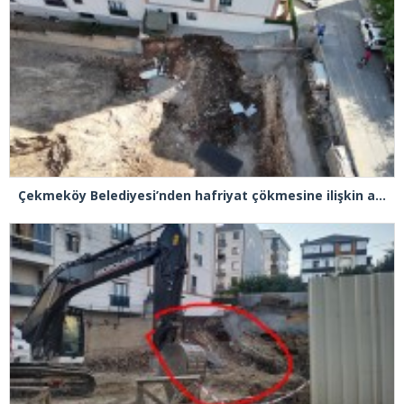
Çekmeköy Belediyesi’nden hafriyat çökmesine ilişkin açıklama