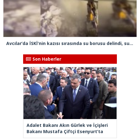
Avcılar’da İSKİ’nin kazısı sırasında su borusu delindi, su metrelerce yüksekliğe fışkırdı
Son Haberler
Adalet Bakanı Akın Gürlek ve İçişleri
Bakanı Mustafa Çiftçi Esenyurt’ta