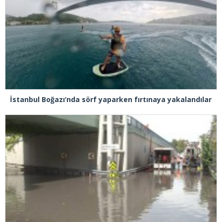
İstanbul Boğazı’nda sörf yaparken fırtınaya yakalandılar