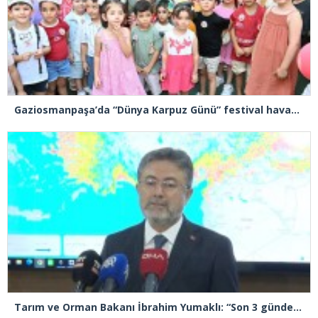
Gaziosmanpaşa’da “Dünya Karpuz Günü” festival havasında kutlandı
Tarım ve Orman Bakanı İbrahim Yumaklı: “Son 3 günde 260 yangına müdahale ettik, 258’i kontrol altına aldık”