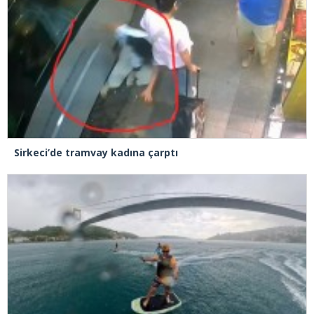
Sirkeci’de tramvay kadına çarptı