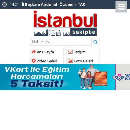
14:20 -
Şadi Yazıcı, “Silivri’den alınan talimatla
hakkımda karalama kampanyası yürütülüyor”
12:12 -
AK Parti’ye katılan ilçe belediye
başkanlarından İl Başkanı Özdemir’e ziyaret
01:00 -
Tuzla Belediye Başkanı Eren Ali
Bingöl’den İBB’ye tepki
Ana Sayfa
İletişim
12:26 -
İstanbul Emniyet Müdürlüğünden
Video Galeri
Foto Galeri
“Gök Kubbe’de, Mavi Vatan’da, Şanlı Topraklarda:
İstanbul Emniyeti Her Yerde” paylaşımı
19:26 -
Çekmeköy Belediye Başkanı Orhan
Çerkez AK Parti’ye katıldı
16:56 -
İstanbul’da 4 CHP’li belediye başkanı
AK Parti’ye katılıyor
15:03 -
Çekmeköy Belediyesi’nden hafriyat
çökmesine ilişkin açıklama