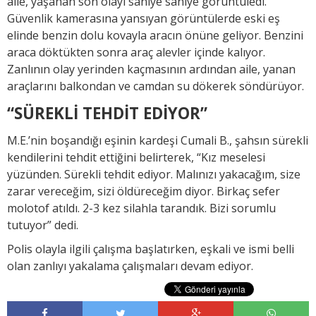
aile, yaşanan son olayı saniye saniye görüntüledi.
Güvenlik kamerasına yansıyan görüntülerde eski eş
elinde benzin dolu kovayla aracın önüne geliyor. Benzini
araca döktükten sonra araç alevler içinde kalıyor.
Zanlının olay yerinden kaçmasının ardından aile, yanan
araçlarını balkondan ve camdan su dökerek söndürüyor.
“SÜREKLİ TEHDİT EDİYOR”
M.E.’nin boşandığı eşinin kardeşi Cumali B., şahsın sürekli
kendilerini tehdit ettiğini belirterek, “Kız meselesi
yüzünden. Sürekli tehdit ediyor. Malınızı yakacağım, size
zarar vereceğim, sizi öldüreceğim diyor. Birkaç sefer
molotof atıldı. 2-3 kez silahla tarandık. Bizi sorumlu
tutuyor” dedi.
Polis olayla ilgili çalışma başlatırken, eşkali ve ismi belli
olan zanlıyı yakalama çalışmaları devam ediyor.