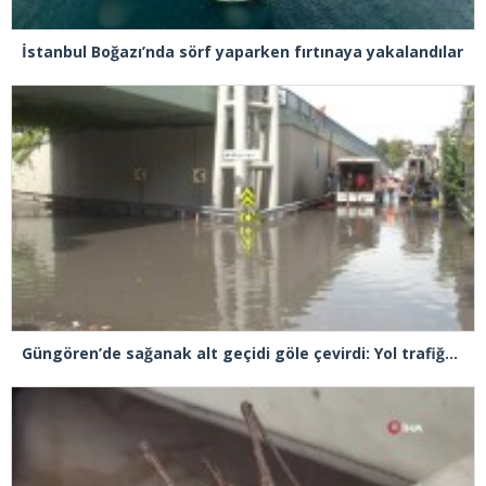
İstanbul Boğazı’nda sörf yaparken fırtınaya yakalandılar
Güngören’de sağanak alt geçidi göle çevirdi: Yol trafiğe kapatıldı