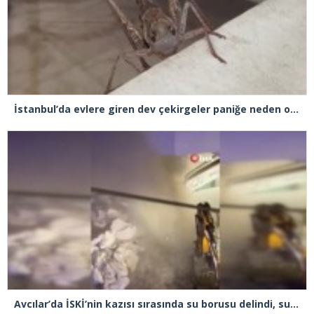
İstanbul’da evlere giren dev çekirgeler paniğe neden oldu
Avcılar’da İSKİ’nin kazısı sırasında su borusu delindi, su metrelerce yüksekliğe fışkırdı