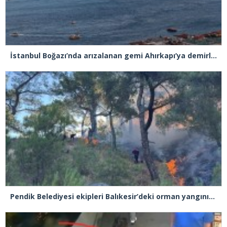
İstanbul Boğazı’nda arızalanan gemi Ahırkapı’ya demirlendi
Pendik Belediyesi ekipleri Balıkesir’deki orman yangınına müdahale ediyor