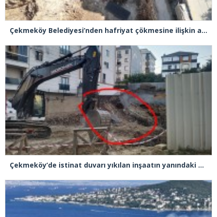
Çekmeköy Belediyesi’nden hafriyat çökmesine ilişkin açıklama
Çekmeköy’de istinat duvarı yıkılan inşaatın yanındaki 5 katlı bina boşaltıldı