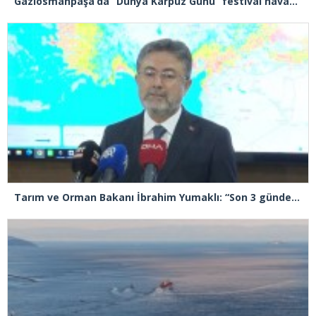
Gaziosmanpaşa’da “Dünya Karpuz Günü” festival havasında kutlandı
Tarım ve Orman Bakanı İbrahim Yumaklı: “Son 3 günde 260 yangına müdahale ettik, 258’i kontrol altına aldık”