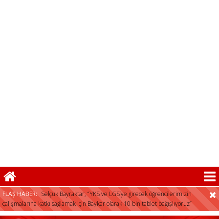
Selçuk Bayraktar, “YKS ve LGS’ye girecek öğrencilerimizin
çalışmalarına katkı sağlamak için Baykar olarak 10 bin tablet bağışlıyoruz”