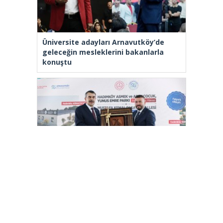
Üniversite adayları Arnavutköy’de
geleceğin mesleklerini bakanlarla
konuştu
Bakan Tekin: “Kim olursa olsun bir
eğitim kurumu yapmak istiyorsa
anayasal olarak bizimle beraber
çalışmak zorundadır”