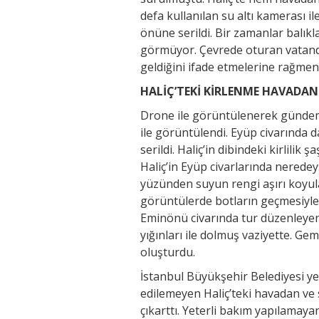
defa kullanılan su altı kamerası i
önüne serildi. Bir zamanlar balık
görmüyor. Çevrede oturan vatanda
geldiğini ifade etmelerine rağmen b
HALİÇ’TEKİ KİRLENME HAVADAN
Drone ile görüntülenerek gündeme t
ile görüntülendi. Eyüp civarında da
serildi. Haliç’in dibindeki kirlili
Haliç’in Eyüp civarlarında neredey
yüzünden suyun rengi aşırı koyula
görüntülerde botların geçmesiyle 
Eminönü civarında tur düzenleyen
yığınları ile dolmuş vaziyette. Gem
oluşturdu.
İstanbul Büyükşehir Belediyesi yetki
edilemeyen Haliç’teki havadan ve 
çıkarttı. Yeterli bakım yapılamay