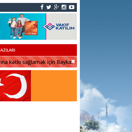
AZILARI
rına katkı sağlamak için Baykar