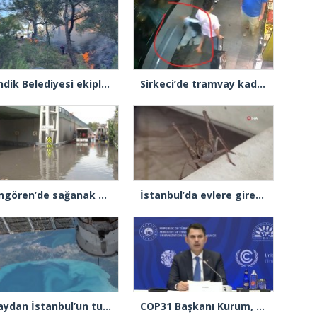
Pendik Belediyesi ekipleri Balıkesir’deki orman yangınına müdahale ediyor
Sirkeci’de tramvay kadına çarptı
Güngören’de sağanak alt geçidi göle çevirdi: Yol trafiğe kapatıldı
İstanbul’da evlere giren dev çekirgeler paniğe neden oldu
Uzaydan İstanbul’un turkuaz hali görüntülendi
COP31 Başkanı Kurum, İstanbul’da D-8 Ülkeleri COP 31 toplantısına başkanlık etti