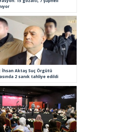
rasyon: 15 gözaltı, 7 şüpheli
nıyor
z İhsan Aktaş Suç Örgütü
asında 2 sanık tahliye edildi