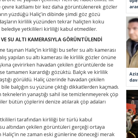
ope
le çevre katliamı bir kez daha görüntülenerek gözler
ara
ların yüzdüğü Haliç’in dibinde şimdi göz gözü
şların kirlilik yüzünden tekrar haliçten koku
elediye yetkilileri kirliliği kabul etmediler.
 VE SU ALTI KAMERASIYLA GÖRÜNTÜLENDİ
aşınan Haliç’in kirliliği bu sefer su altı kamerası
lış yapılan su altı kamerası ile kirlilik gözler önüne
k şaşkına çevirirken havadan çekilen görüntülerde ise
se tamamen karardığı gözüktü. Balçık ve kirlilik
Azi
ştığı görüldü. Haliç üzerinde havadan çekilen
dav
bile balçığın su yüzüne çıktığı dikkatlerden kaçmadı.
 teknelerin yanaştığı sahil ise temizlenmeyerek çöp
iler bütün çöplerini denize atılarak çöp adaları
lileri tarafından kirliliği bir türlü kabul
su altından çekilen görüntüleri gerçeği ortaya
an Haliç’in ne zaman eski günlerine döneceği merak