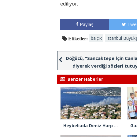
ediliyor.
Paylaş
Twe
balçık
İstanbul Büyükş
Etiketler:
Döğücü, “Sancaktepe İçin Canla
diyerek verdiği sözleri tutu
Benzer Haberler
Heybeliada Deniz Harp Okulu’nda çıkan yangın söndürüldü