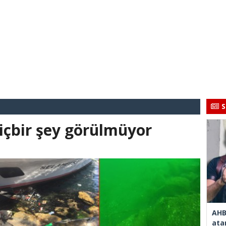
S
hiçbir şey görülmüyor
AHB
ata