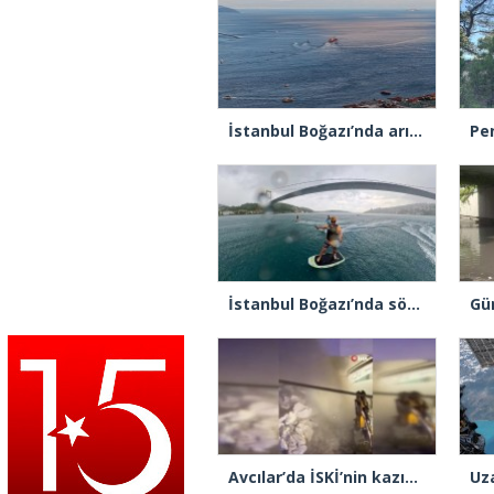
İstanbul Boğazı’nda arızalanan gemi Ahırkapı’ya demirlendi
İstanbul Boğazı’nda sörf yaparken fırtınaya yakalandılar
Avcılar’da İSKİ’nin kazısı sırasında su borusu delindi, su metrelerce yüksekliğe fışkırdı