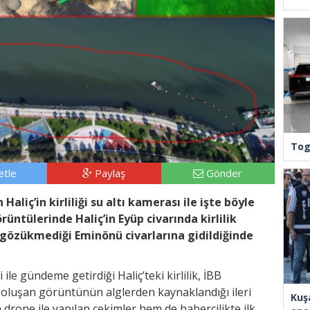
Tog
tle
Paylaş
Gönder
aliç’in kirliliği su altı kamerası ile işte böyle
rüntülerinde Haliç’in Eyüp civarında kirlilik
gözükmediği Eminönü civarlarına gidildiğinde
ile gündeme getirdiği Haliç’teki kirlilik, İBB
ş, oluşan görüntünün alglerden kaynaklandığı ileri
Kuş
drone ile yapılan çekimler hem de habercilikte ilk