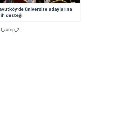
avutköy’de üniversite adaylarına
cih desteği
d_camp_2]