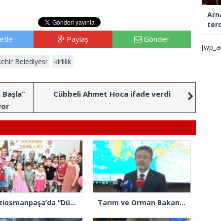
Arn
ter
etle
Paylaş
Gönder
[wp_a
ehir Belediyesi
kirlilik
 Başla”
Cübbeli Ahmet Hoca ifade verdi
yor
Gaziosmanpaşa’da “Dünya Karpuz Günü” festival havasında kutlandı
Tarım ve Orman Bakanı İbrahim Yumaklı: “Son 3 günde 260 yangına müdahale ettik, 258’i kontrol altına aldık”