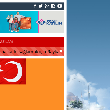
AZILARI
rına katkı sağlamak için Baykar