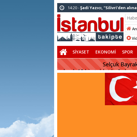
14:20 -
Şadi Yazıcı, “Silivri’den a
12:12 -
AK Parti’ye katılan ilçe bel
01:00 -
Tuzla Belediye Başkanı Eren 
An
12:26 -
İstanbul Emniyet Müdürlüğü
Vid
Emniyeti Her Yerde” paylaşımı
SİYASET
EKONOMİ
SPOR
19:26 -
Çekmeköy Belediye Başkanı O
16:56 -
İstanbul’da 4 CHP’li belediye
Selçuk Bayrak
olarak 10 bin tablet bağışlıyor
14:10 -
Pendik Belediyesi ekipleri 
01:04 -
Arnavutköy’de üniversite ad