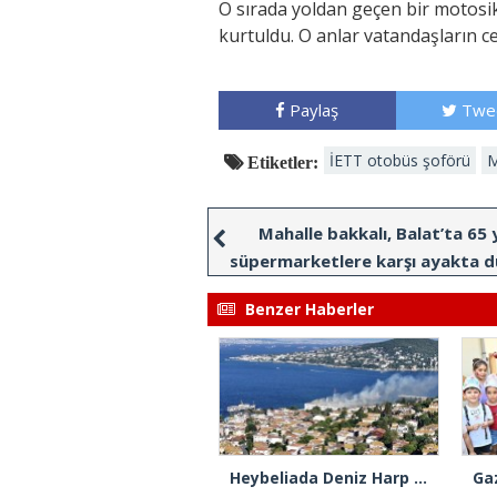
O sırada yoldan geçen bir motosi
kurtuldu. O anlar vatandaşların c
Paylaş
Twe
İETT otobüs şoförü
M
Etiketler:
Mahalle bakkalı, Balat’ta 65 y
süpermarketlere karşı ayakta 
Benzer Haberler
Heybeliada Deniz Harp Okulu’nda çıkan yangın söndürüldü