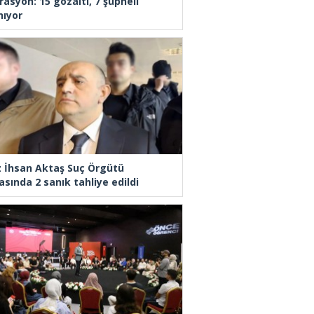
rasyon: 15 gözaltı, 7 şüpheli
nıyor
z İhsan Aktaş Suç Örgütü
asında 2 sanık tahliye edildi