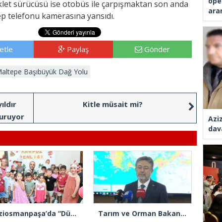
ope
klet sürücüsü ise otobüs ile çarpışmaktan son anda
ara
ep telefonu kamerasına yansıdı.
etle
Paylaş
Gönder
altepe Başıbüyük Dağ Yolu
ıldır
Kitle müsait mi?
duruyor
Azi
dav
Gaziosmanpaşa’da “Dünya Karpuz Günü” festival havasında kutlandı
Tarım ve Orman Bakanı İbrahim Yumaklı: “Son 3 günde 260 yangına müdahale ettik, 258’i kontrol altına aldık”