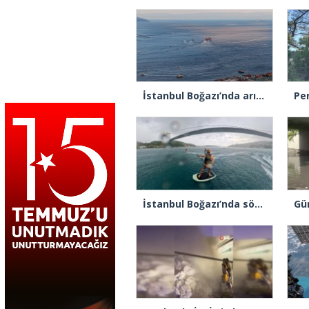
İstanbul Boğazı’nda arızalanan gemi Ahırkapı’ya demirlendi
İstanbul Boğazı’nda sörf yaparken fırtınaya yakalandılar