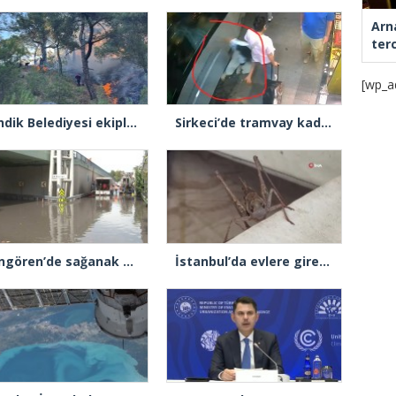
Arn
ter
[wp_a
Pendik Belediyesi ekipleri Balıkesir’deki orman yangınına müdahale ediyor
Sirkeci’de tramvay kadına çarptı
Güngören’de sağanak alt geçidi göle çevirdi: Yol trafiğe kapatıldı
İstanbul’da evlere giren dev çekirgeler paniğe neden oldu