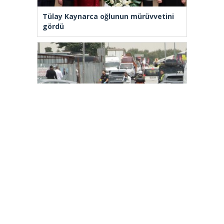
Tülay Kaynarca oğlunun mürüvvetini
gördü
Polise bıçakla saldıran şüpheli
ayağından vurularak yakalandı