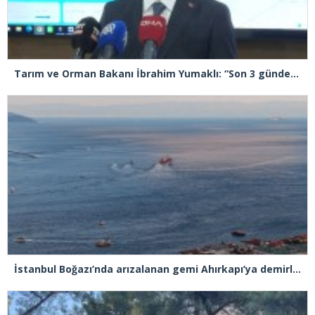
Tarım ve Orman Bakanı İbrahim Yumaklı: “Son 3 günde 260 yangına müdahale ettik, 258’i kontrol altına aldık”
İstanbul Boğazı’nda arızalanan gemi Ahırkapı’ya demirlendi