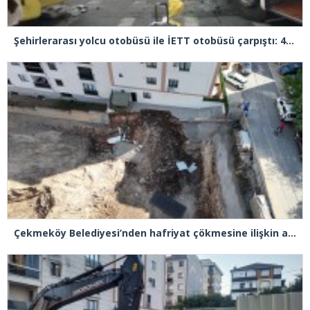
Şehirlerarası yolcu otobüsü ile İETT otobüsü çarpıştı: 4 yaralı
Çekmeköy Belediyesi’nden hafriyat çökmesine ilişkin açıklama