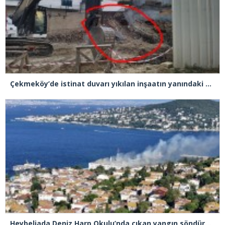
Çekmeköy’de istinat duvarı yıkılan inşaatın yanındaki 5 katlı bina boşaltıldı
Heybeliada Deniz Harp Okulu’nda çıkan yangın söndürüldü