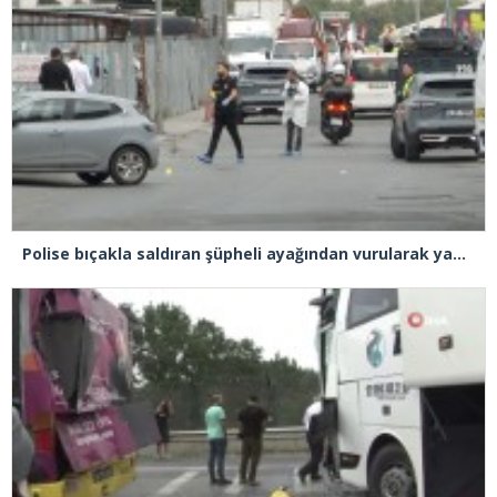
Polise bıçakla saldıran şüpheli ayağından vurularak yakalandı