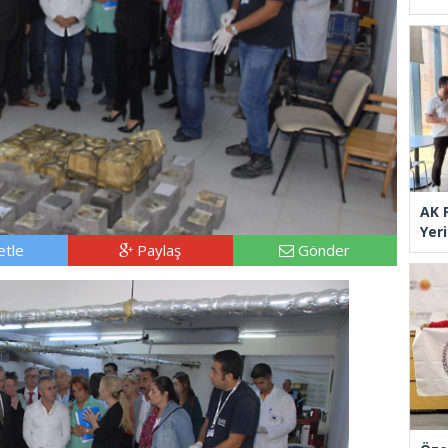
AK P
Yer
tle
Paylaş
Gönder