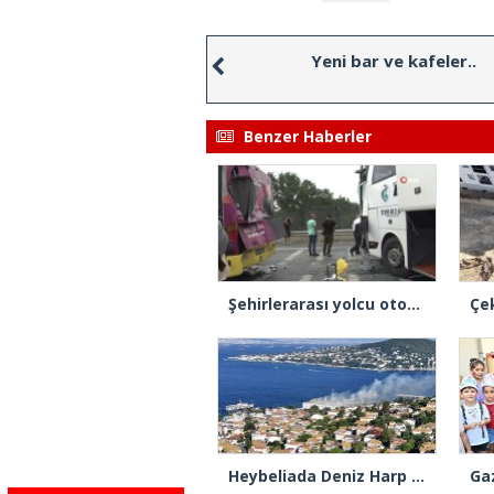
Yeni bar ve kafeler..
Benzer Haberler
Şehirlerarası yolcu otobüsü ile İETT otobüsü çarpıştı: 4 yaralı
Heybeliada Deniz Harp Okulu’nda çıkan yangın söndürüldü