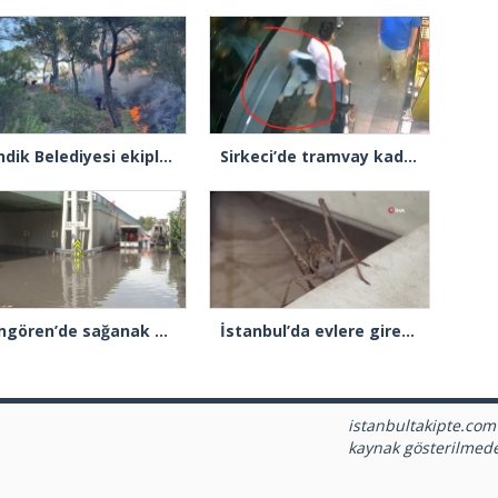
Pendik Belediyesi ekipleri Balıkesir’deki orman yangınına müdahale ediyor
Sirkeci’de tramvay kadına çarptı
Güngören’de sağanak alt geçidi göle çevirdi: Yol trafiğe kapatıldı
İstanbul’da evlere giren dev çekirgeler paniğe neden oldu
istanbultakipte.com
kaynak gösterilmed