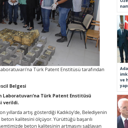
Öze
nam
Ada
aboratuvarı’na Türk Patent Enstitüsü tarafından
imk
ve 
scil Belgesi
yap
n Laboratuvarı’na Türk Patent Enstitüsü
 verildi.
n yıllarda artış gösterdiği Kadıköy’de, Belediyenin
eton kalitesini ölçüyor. Yürüttüğü başarılı
semtimizde beton kalitesinin artmasını sağlayan