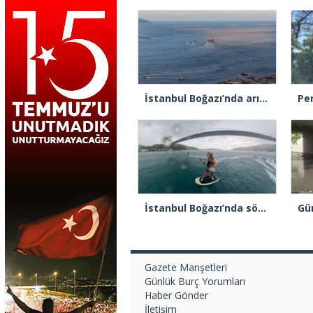
İstanbul Boğazı’nda arızalanan gemi Ahırkapı’ya demirlendi
İstanbul Boğazı’nda sörf yaparken fırtınaya yakalandılar
Gazete Manşetleri
Günlük Burç Yorumları
Haber Gönder
İletişim