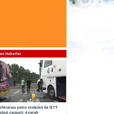
on Haberler
irlerarası yolcu otobüsü ile İETT
üsü çarpıştı: 4 yaralı