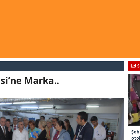
S
si’ne Marka..
Şeh
otob