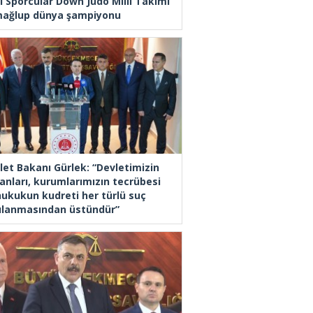
l Sporcular Down Judo Milli Takımı
ağlup dünya şampiyonu
let Bakanı Gürlek: “Devletimizin
anları, kurumlarımızın tecrübesi
hukukun kudreti her türlü suç
ılanmasından üstündür”