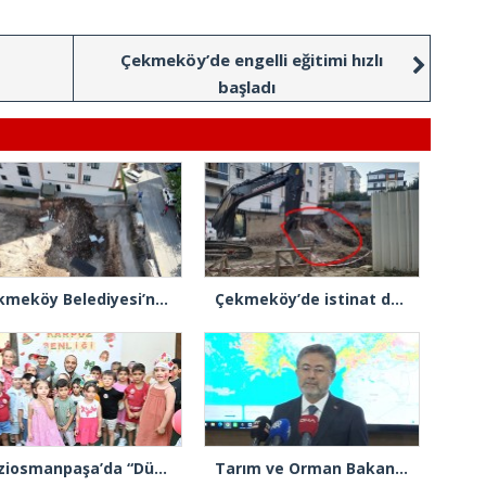
Çekmeköy’de engelli eğitimi hızlı
başladı
Çekmeköy Belediyesi’nden hafriyat çökmesine ilişkin açıklama
Çekmeköy’de istinat duvarı yıkılan inşaatın yanındaki 5 katlı bina boşaltıldı
Gaziosmanpaşa’da “Dünya Karpuz Günü” festival havasında kutlandı
Tarım ve Orman Bakanı İbrahim Yumaklı: “Son 3 günde 260 yangına müdahale ettik, 258’i kontrol altına aldık”