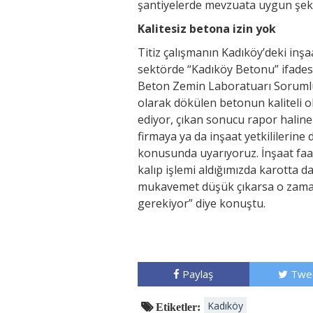
şantiyelerde mevzuata uygun şekil
Kalitesiz betona izin yok
Titiz çalışmanın Kadıköy’deki inşa
sektörde “Kadıköy Betonu” ifadesi
Beton Zemin Laboratuarı Soruml
olarak dökülen betonun kaliteli ol
ediyor, çıkan sonucu rapor haline 
firmaya ya da inşaat yetkililerine
konusunda uyarıyoruz. İnşaat faa
kalıp işlemi aldığımızda karotta da
mukavemet düşük çıkarsa o zaman
gerekiyor” diye konuştu.
Paylaş
Twe
Kadıköy
Etiketler: