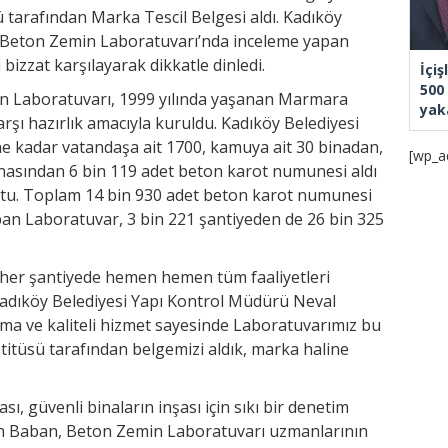
 tarafından Marka Tescil Belgesi aldı. Kadıköy
 Beton Zemin Laboratuvarı’nda inceleme yapan
 bizzat karşılayarak dikkatle dinledi.
İçiş
500 
in Laboratuvarı, 1999 yılında yaşanan Marmara
yak
şı hazırlık amacıyla kuruldu. Kadıköy Belediyesi
 kadar vatandaşa ait 1700, kamuya ait 30 binadan,
[wp_a
inasından 6 bin 119 adet beton karot numunesi aldı
uttu. Toplam 14 bin 930 adet beton karot numunesi
pan Laboratuvar, 3 bin 221 şantiyeden de 26 bin 325
 her şantiyede hemen hemen tüm faaliyetleri
 Kadıköy Belediyesi Yapı Kontrol Müdürü Neval
şma ve kaliteli hizmet sayesinde Laboratuvarımız bu
stitüsü tarafından belgemizi aldık, marka haline
ı, güvenli binaların inşası için sıkı bir denetim
en Baban, Beton Zemin Laboratuvarı uzmanlarının