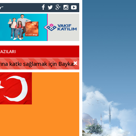
AZILARI
rına katkı sağlamak için Baykar