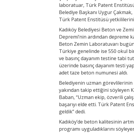
laboratuar, Türk Patent Enstitüsü
Belediye Başkanı Uygur Çakmak,
Türk Patent Enstitüsü yetkililerini
Kadıköy Belediyesi Beton ve Zem
Depremi’nin ardından depreme kar
Beton Zemin Laboratuvarı bugüne
Türkiye genelinde ise 550 okul b
ve basınç dayanım testine tabi t
üzerinde basınç dayanım testi ya
adet taze beton numunesi aldı.
Belediyenin uzman görevlilerinin
yakından takip ettiğini söyleyen
Baban, “Uzman ekip, özverili çalı
başarıyı elde etti. Türk Patent En
geldik” dedi.
Kadıköy’de beton kalitesinin artmas
programı uyguladıklarını söyley