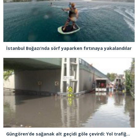
İstanbul Boğazı’nda sörf yaparken fırtınaya yakalandılar
Güngören’de sağanak alt geçidi göle çevirdi: Yol trafiğe kapatıldı