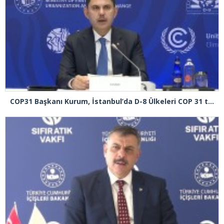
COP31 Başkanı Kurum, İstanbul’da D-8 Ülkeleri COP 31 toplantısına başkanlık etti