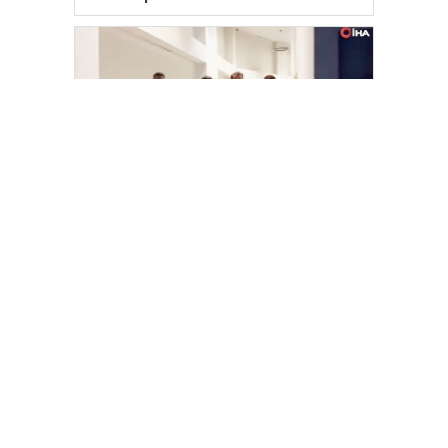
Tahir Sarıkaya tutuklandı
Yenilenmeden, ‘Yeni’ mümkün mü?