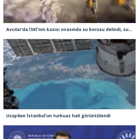
Avcılar’da İSKİ’nin kazısı sırasında su borusu delindi, su metrelerce yüksekliğe fışkırdı
Uzaydan İstanbul’un turkuaz hali görüntülendi