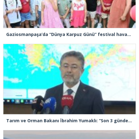
Gaziosmanpaşa’da “Dünya Karpuz Günü” festival havasında kutlandı
Tarım ve Orman Bakanı İbrahim Yumaklı: “Son 3 günde 260 yangına müdahale ettik, 258’i kontrol altına aldık”