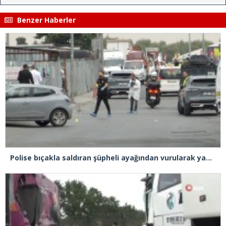
Benzer Haberler
Polise bıçakla saldıran şüpheli ayağından vurularak yakalandı