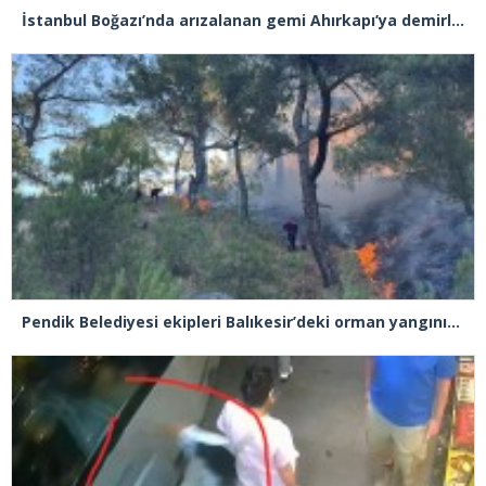
İstanbul Boğazı’nda arızalanan gemi Ahırkapı’ya demirlendi
Pendik Belediyesi ekipleri Balıkesir’deki orman yangınına müdahale ediyor