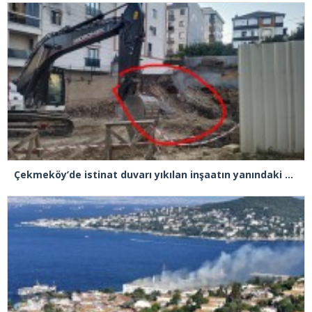
Çekmeköy’de istinat duvarı yıkılan inşaatın yanındaki 5 katlı bina boşaltıldı