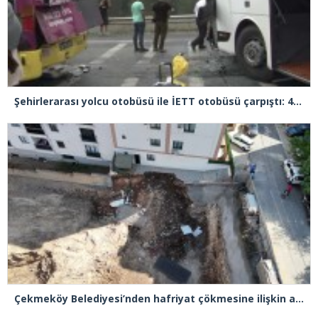
Şehirlerarası yolcu otobüsü ile İETT otobüsü çarpıştı: 4 yaralı
Çekmeköy Belediyesi’nden hafriyat çökmesine ilişkin açıklama