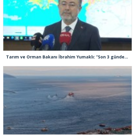
Tarım ve Orman Bakanı İbrahim Yumaklı: “Son 3 günde 260 yangına müdahale ettik, 258’i kontrol altına aldık”