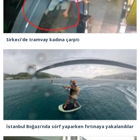
Sirkeci’de tramvay kadına çarptı
İstanbul Boğazı’nda sörf yaparken fırtınaya yakalandılar