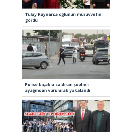
Tülay Kaynarca oğlunun mürüvvetini
gördü
Polise bıçakla saldıran şüpheli
ayağından vurularak yakalandı