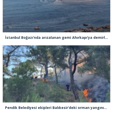
İstanbul Boğazı’nda arızalanan gemi Ahırkapı’ya demirlendi
Pendik Belediyesi ekipleri Balıkesir’deki orman yangınına müdahale ediyor