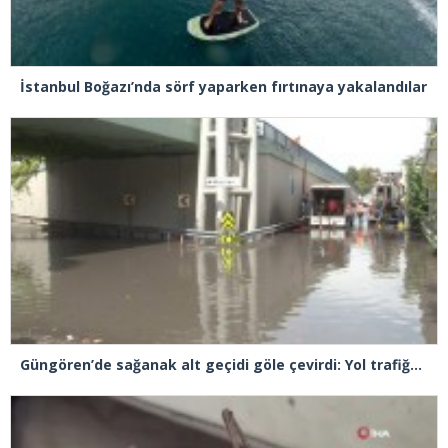
İstanbul Boğazı’nda sörf yaparken fırtınaya yakalandılar
Güngören’de sağanak alt geçidi göle çevirdi: Yol trafiğe kapatıldı