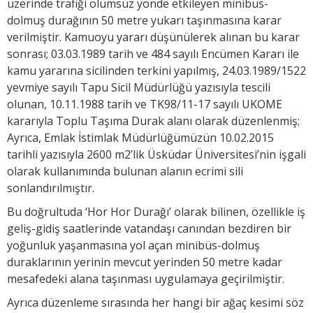
üzerinde trafiği olumsuz yönde etkileyen minibüs-
dolmuş durağının 50 metre yukarı taşınmasına karar
verilmiştir. Kamuoyu yararı düşünülerek alınan bu karar
sonrası; 03.03.1989 tarih ve 484 sayılı Encümen Kararı ile
kamu yararına sicilinden terkini yapılmış, 24.03.1989/1522
yevmiye sayılı Tapu Sicil Müdürlüğü yazısıyla tescili
olunan, 10.11.1988 tarih ve TK98/11-17 sayılı UKOME
kararıyla Toplu Taşıma Durak alanı olarak düzenlenmiş;
Ayrıca, Emlak İstimlak Müdürlüğümüzün 10.02.2015
tarihli yazısıyla 2600 m2’lik Üsküdar Üniversitesi’nin işgali
olarak kullanımında bulunan alanın ecrimi sili
sonlandırılmıştır.
Bu doğrultuda ‘Hor Hor Durağı’ olarak bilinen, özellikle iş
geliş-gidiş saatlerinde vatandaşı canından bezdiren bir
yoğunluk yaşanmasına yol açan minibüs-dolmuş
duraklarının yerinin mevcut yerinden 50 metre kadar
mesafedeki alana taşınması uygulamaya geçirilmiştir.
Ayrıca düzenleme sırasında her hangi bir ağaç kesimi söz