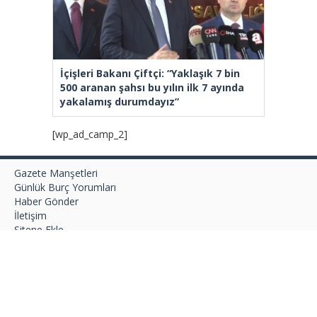
İçişleri Bakanı Çiftçi: “Yaklaşık 7 bin
500 aranan şahsı bu yılın ilk 7 ayında
yakalamış durumdayız”
[wp_ad_camp_2]
Gazete Manşetleri
Günlük Burç Yorumları
Haber Gönder
İletişim
Sitene Ekle
TCMB Döviz Kurları & Döviz Çevirici
Tüm Manşetler
Tüm Yazarlar
istanbultakipte.com © 2020 Tüm Hakları saklıdır, kaynak
gösterilmeden içerik kopyalanamaz.