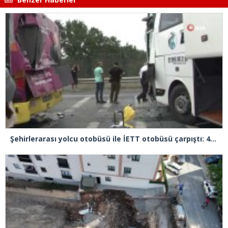
Şehirlerarası yolcu otobüsü ile İETT otobüsü çarpıştı: 4 yaralı