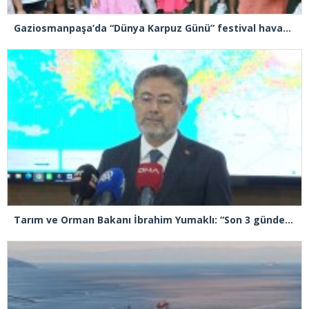
Gaziosmanpaşa’da “Dünya Karpuz Günü” festival havasında kutlandı
Tarım ve Orman Bakanı İbrahim Yumaklı: “Son 3 günde 260 yangına müdahale ettik, 258’i kontrol altına aldık”