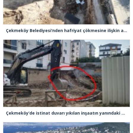
Çekmeköy Belediyesi’nden hafriyat çökmesine ilişkin açıklama
Çekmeköy’de istinat duvarı yıkılan inşaatın yanındaki 5 katlı bina boşaltıldı