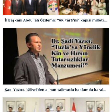
İl Başkanı Abdullah Özdemir: “AK Parti’nin kapısı milletine hizmet etmek isteyen herkese açıktır”
Şadi Yazıcı, “Silivri’den alınan talimatla hakkımda karalama kampanyası yürütülüyor”