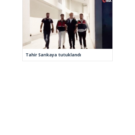
Tahir Sarıkaya tutuklandı
Yenilenmeden, ‘Yeni’ mümkün mü?
[wp_ad_camp_2]