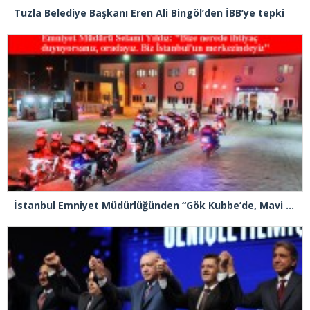
Tuzla Belediye Başkanı Eren Ali Bingöl’den İBB’ye tepki
İstanbul Emniyet Müdürlüğünden “Gök Kubbe’de, Mavi Vatan’da, Şanlı Topraklarda: İstanbul Emniyeti Her Yerde” paylaşımı