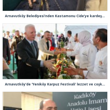
Arnavutköy Belediyesi’nden Kastamonu Cide’ye kardeşlik eli
Arnavutköy’de ‘Yeniköy Karpuz Festivali’ lezzet ve coşkuya sahne oldu