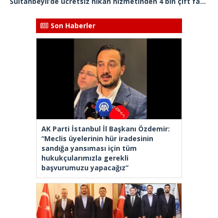
Sultanbeyli’de ücretsiz nikah hizmetinden 4 bin çift faydalandı
Son Haberler
AK Parti İstanbul İl Başkanı Özdemir:
“Meclis üyelerinin hür iradesinin
sandığa yansıması için tüm
hukukçularımızla gerekli
başvurumuzu yapacağız”