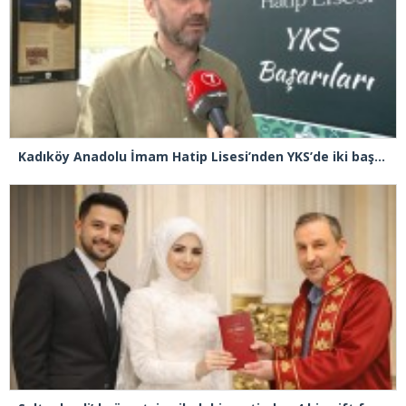
Kadıköy Anadolu İmam Hatip Lisesi’nden YKS’de iki başarı birden