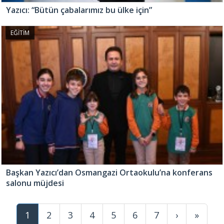
Yazıcı: “Bütün çabalarımız bu ülke için”
EĞİTİM
Başkan Yazıcı’dan Osmangazi Ortaokulu’na konferans
salonu müjdesi
1
2
3
4
5
6
7
›
»