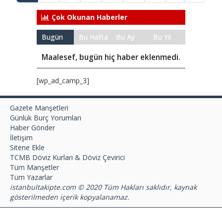
Çok Okunan Haberler
Bugün
Bu Hafta
Bu Ay
Bu Yıl
Maalesef, bugün hiç haber eklenmedi.
[wp_ad_camp_3]
Gazete Manşetleri
Günlük Burç Yorumları
Haber Gönder
İletişim
Sitene Ekle
TCMB Döviz Kurları & Döviz Çevirici
Tüm Manşetler
Tüm Yazarlar
istanbultakipte.com © 2020 Tüm Hakları saklıdır, kaynak
gösterilmeden içerik kopyalanamaz.