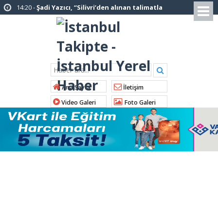
14:20 -
Şadi Yazıcı, “Silivri’den alınan talimatla
hakkımda karalama kampanyası yürütülüyor”
12:12 -
AK Parti’ye katılan ilçe belediye
başkanlarından İl Başkanı Özdemir’e ziyaret
01:00 -
Tuzla Belediye Başkanı Eren Ali
Bingöl’den İBB’ye tepki
Ana Sayfa
İletişim
12:26 -
İstanbul Emniyet Müdürlüğünden
Video Galeri
Foto Galeri
“Gök Kubbe’de, Mavi Vatan’da, Şanlı Topraklarda:
İstanbul Emniyeti Her Yerde” paylaşımı
19:26 -
Çekmeköy Belediye Başkanı Orhan
Çerkez AK Parti’ye katıldı
16:56 -
İstanbul’da 4 CHP’li belediye başkanı
AK Parti’ye katılıyor
14:10 -
Pendik Belediyesi ekipleri
Balıkesir’deki orman yangınına müdahale ediyor