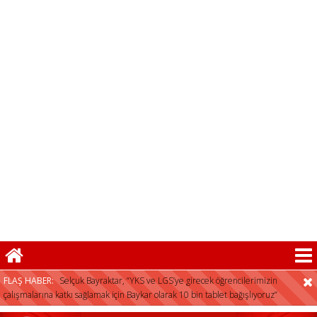
01:04 -
Arnavutköy’de üniversite adaylarına
tercih desteği
Selçuk Bayraktar, “YKS ve LGS’ye girecek öğrencilerimizin
çalışmalarına katkı sağlamak için Baykar olarak 10 bin tablet bağışlıyoruz”