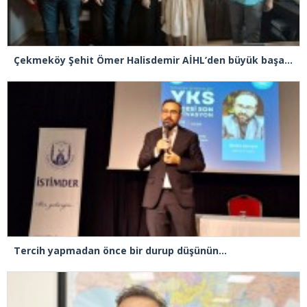
Çekmeköy Şehit Ömer Halisdemir AİHL’den büyük başarı! LGS’de yüzde 0,13’lik dilim
Tercih yapmadan önce bir durup düşünün…