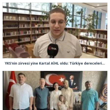
YKS’nin zirvesi yine Kartal AİHL oldu: Türkiye dereceleri peş peşe geldi, başarının sırrını anlattılar