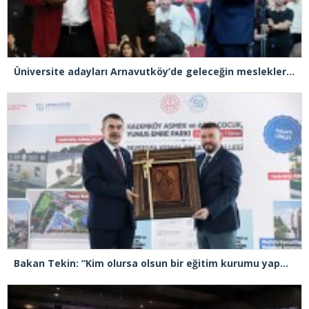
Üniversite adayları Arnavutköy’de geleceğin mesleklerini bakanlarla konuştu
Bakan Tekin: “Kim olursa olsun bir eğitim kurumu yapmak istiyorsa anayasal olarak bizimle beraber çalışmak zorundadır”