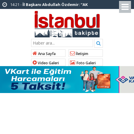
14:20 -
Şadi Yazıcı, “Silivri’den alınan talimatla
hakkımda karalama kampanyası yürütülüyor”
12:12 -
AK Parti’ye katılan ilçe belediye
başkanlarından İl Başkanı Özdemir’e ziyaret
01:00 -
Tuzla Belediye Başkanı Eren Ali
Bingöl’den İBB’ye tepki
Ana Sayfa
İletişim
12:26 -
İstanbul Emniyet Müdürlüğünden
Video Galeri
Foto Galeri
“Gök Kubbe’de, Mavi Vatan’da, Şanlı Topraklarda:
İstanbul Emniyeti Her Yerde” paylaşımı
19:26 -
Çekmeköy Belediye Başkanı Orhan
Çerkez AK Parti’ye katıldı
16:56 -
İstanbul’da 4 CHP’li belediye başkanı
AK Parti’ye katılıyor
15:03 -
Çekmeköy Belediyesi’nden hafriyat
çökmesine ilişkin açıklama