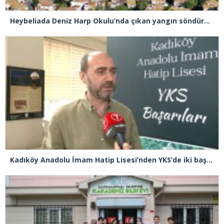
Heybeliada Deniz Harp Okulu’nda çıkan yangın söndürüldü
Kadıköy Anadolu İmam Hatip Lisesi’nden YKS’de iki başarı birden