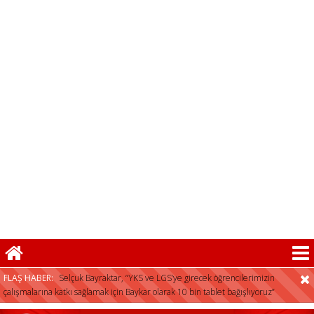
FLAŞ HABER:
Selçuk Bayraktar, “YKS ve LGS’ye girecek öğrencilerimizin
çalışmalarına katkı sağlamak için Baykar olarak 10 bin tablet bağışlıyoruz”