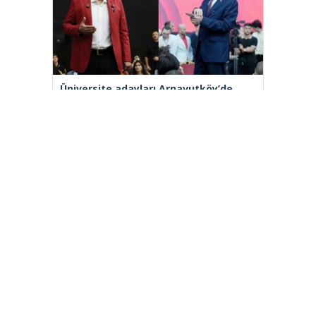
Üniversite adayları Arnavutköy’de
geleceğin mesleklerini bakanlarla
konuştu
Bakan Tekin: “Kim olursa olsun bir
eğitim kurumu yapmak istiyorsa
anayasal olarak bizimle beraber
çalışmak zorundadır”