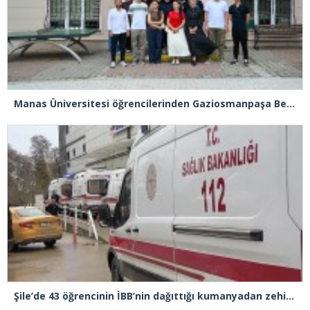
Manas Üniversitesi öğrencilerinden Gaziosmanpaşa Belediyesi’ne ziyaret
Şile’de 43 öğrencinin İBB’nin dağıttığı kumanyadan zehirlendiği iddiasıyla 4 şüpheliye 10 yıla kadar hapis talebi