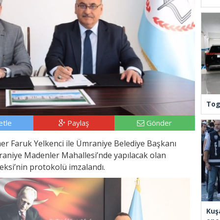
Tog
tle
Paylaş
Gönder
mer Faruk Yelkenci ile Ümraniye Belediye Başkanı
aniye Madenler Mahallesi’nde yapılacak olan
ksi’nin protokolü imzalandı.
Kuş