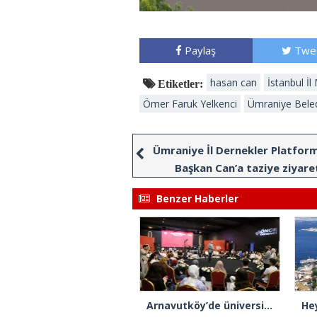
Paylaş
Twe
hasan can
İstanbul İl
Etiketler:
Ömer Faruk Yelkenci
Ümraniye Bele
Ümraniye İl Dernekler Platfo
Başkan Can’a taziye ziyare
Benzer Haberler
Arnavutköy’de üniversite adaylarına tercih desteği