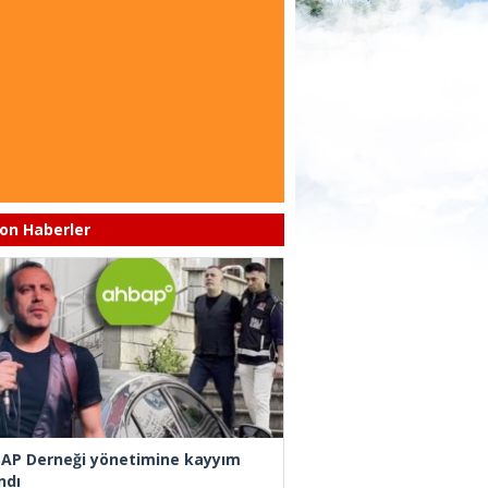
on Haberler
AP Derneği yönetimine kayyım
ndı