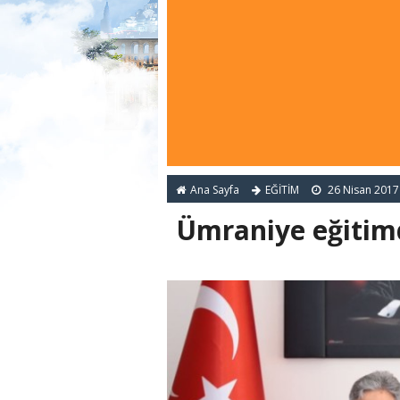
Ana Sayfa
EĞİTİM
26 Nisan 2017
Ümraniye eğitimd