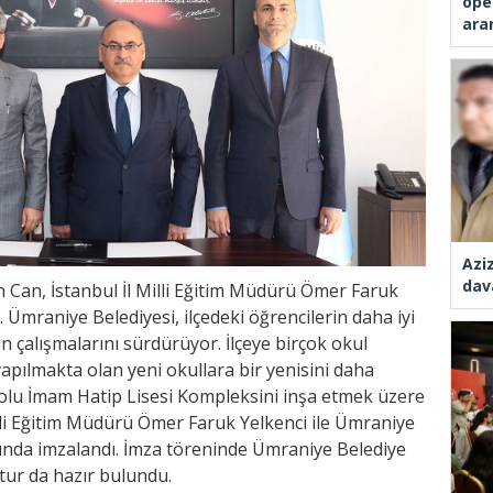
ope
ara
Azi
dav
Can, İstanbul İl Milli Eğitim Müdürü Ömer Faruk
. Ümraniye Belediyesi, ilçedeki öğrencilerin daha iyi
in çalışmalarını sürdürüyor. İlçeye birçok okul
pılmakta olan yeni okullara bir yenisini daha
olu İmam Hatip Lisesi Kompleksini inşa etmek üzere
lli Eğitim Müdürü Ömer Faruk Yelkenci ile Ümraniye
ında imzalandı. İmza töreninde Ümraniye Belediye
tur da hazır bulundu.