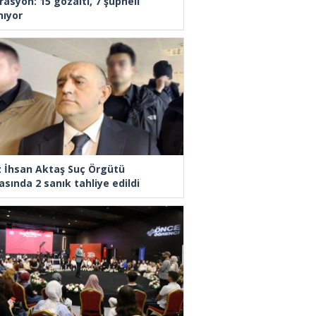
rasyon: 15 gözaltı, 7 şüpheli
nıyor
z İhsan Aktaş Suç Örgütü
asında 2 sanık tahliye edildi