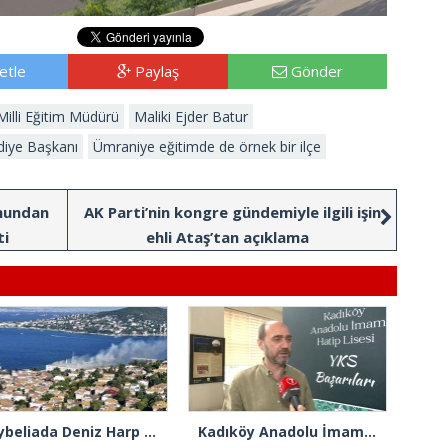
etle
Paylaş
Gönder
 Milli Eğitim Müdürü
Maliki Ejder Batur
diye Başkanı
Ümraniye eğitimde de örnek bir ilçe
rmundan
AK Parti’nin kongre gündemiyle ilgili işin
ti
ehli Ataş’tan açıklama
Heybeliada Deniz Harp Okulu’nda çıkan yangın söndürüldü
Kadıköy Anadolu İmam Hatip Lisesi’nden YKS’de iki başarı birden