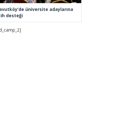
avutköy’de üniversite adaylarına
cih desteği
d_camp_2]