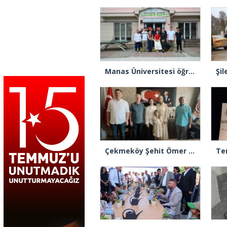
Manas Üniversitesi öğrencilerinden Gaziosmanpaşa Belediyesi’ne ziyaret
Çekmeköy Şehit Ömer Halisdemir AİHL’den büyük başarı! LGS’de yüzde 0,13’lik dilim