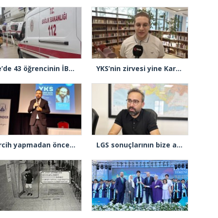
Şile’de 43 öğrencinin İBB’nin dağıttığı kumanyadan zehirlendiği iddiasıyla 4 şüpheliye 10 yıla kadar hapis talebi
YKS’nin zirvesi yine Kartal AİHL oldu: Türkiye dereceleri peş peşe geldi, başarının sırrını anlattılar
Tercih yapmadan önce bir durup düşünün…
LGS sonuçlarının bize anlattığı gerçekler