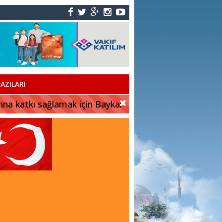
AZILARI
rına katkı sağlamak için Baykar