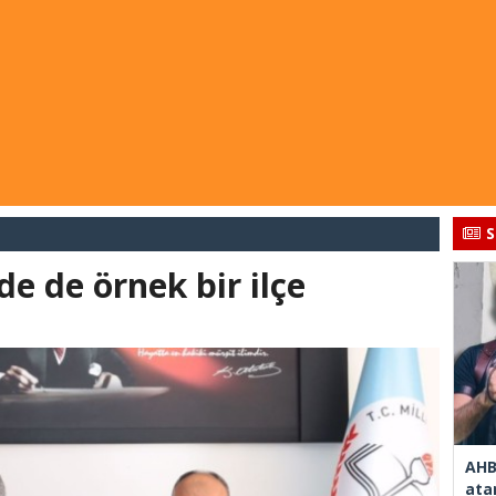
S
e de örnek bir ilçe
AHB
ata