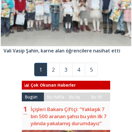
Vali Vasip Şahin, karne alan öğrencilere nasihat etti
1
2
3
4
5
Çok Okunan Haberler
Bugün
Bu Hafta
Bu Ay
Bu Yıl
İçişleri Bakanı Çiftçi: “Yaklaşık 7
bin 500 aranan şahsı bu yılın ilk 7
yılında yakalamış durumdayız”