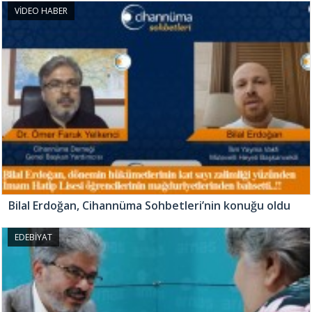
VİDEO HABER
Bilal Erdoğan, Cihannüma Sohbetleri’nin konuğu oldu
EDEBİYAT