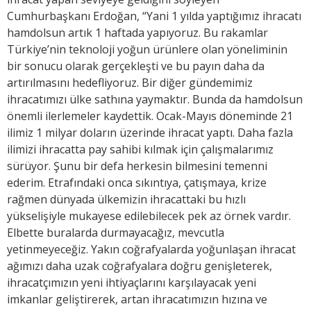
Cumhurbaşkanı Erdoğan, “Yani 1 yılda yaptığımız ihracatı
hamdolsun artık 1 haftada yapıyoruz. Bu rakamlar
Türkiye’nin teknoloji yoğun ürünlere olan yöneliminin
bir sonucu olarak gerçekleşti ve bu payın daha da
artırılmasını hedefliyoruz. Bir diğer gündemimiz
ihracatımızı ülke sathına yaymaktır. Bunda da hamdolsun
önemli ilerlemeler kaydettik. Ocak-Mayıs döneminde 21
ilimiz 1 milyar doların üzerinde ihracat yaptı. Daha fazla
ilimizi ihracatta pay sahibi kılmak için çalışmalarımız
sürüyor. Şunu bir defa herkesin bilmesini temenni
ederim. Etrafındaki onca sıkıntıya, çatışmaya, krize
rağmen dünyada ülkemizin ihracattaki bu hızlı
yükselişiyle mukayese edilebilecek pek az örnek vardır.
Elbette buralarda durmayacağız, mevcutla
yetinmeyeceğiz. Yakın coğrafyalarda yoğunlaşan ihracat
ağımızı daha uzak coğrafyalara doğru genişleterek,
ihracatçımızın yeni ihtiyaçlarını karşılayacak yeni
imkanlar geliştirerek, artan ihracatımızın hızına ve