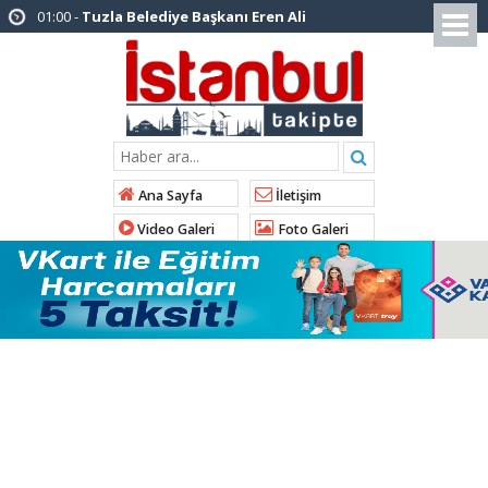
12:26 -
İstanbul Emniyet Müdürlüğünden
“Gök Kubbe’de, Mavi Vatan’da, Şanlı Topraklarda:
İstanbul Emniyeti Her Yerde” paylaşımı
19:26 -
Çekmeköy Belediye Başkanı Orhan
Çerkez AK Parti’ye katıldı
16:56 -
İstanbul’da 4 CHP’li belediye başkanı
Ana Sayfa
İletişim
AK Parti’ye katılıyor
Video Galeri
Foto Galeri
14:10 -
Pendik Belediyesi ekipleri
Balıkesir’deki orman yangınına müdahale ediyor
10:23 -
Arnavutköy Belediyesi’nden
Kastamonu Cide’ye kardeşlik eli
10:33 -
Arnavutköy’de ‘Yeniköy Karpuz
Festivali’ lezzet ve coşkuya sahne oldu
14:21 -
İl Başkanı Abdullah Özdemir: “AK
Parti’nin kapısı milletine hizmet etmek isteyen