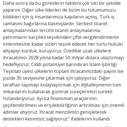
Daha sonra da bu görevlerin takibini çok sıkı bir şekilde
yaparım. Diğer ülke liderleri de bizim bu tutumumuzu
bildikleri için iş insanlarımıza kapılarını açmış, Türk iş
camiasını bağırlarına basmışlardır. Serbest ticaret
anlaşmalarından tercihli ticaret anlaşmalarına,
yatırımların karşılıklı teşvikinden çifte vergilendirmenin
önlenmesine kadar sizleri teşvik edecek her türlü hukuki
altyapıyı kurduk, kuruyoruz. Özellikle uzak ülkelere
ihracatımızı 2028 yılına kadar 50 milyar dolara ulaştırmayı
hedefliyoruz. Ciddi potansiyel barındıran İslam İşbirliği
Teşkilatı üyesi ülkelerin toplam ihracatımızdaki payını ise
yüzde 30 seviyesine çıkarmak için çalışıyoruz. Diğer
taraftan taşımayı kolaylaştırmak için dijitalleşmenin tüm
imkanlarını kullanarak gümrük süreçlerimizi sürekli
hızlandırıyoruz. Ayrıca finansman araçlarının
çeşitlendirilmesi ve erişilebilirliğinin artırılması için önemli
adımlar atıyoruz. İhracat menzilimizi genişletecek
destekleri kesintisiz sağlıyoruz” ifadelerini kullandı.