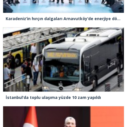
Karadeniz’in hırçın dalgaları Arnavutköy’de enerjiye dönüştü
İstanbul’da toplu ulaşıma yüzde 10 zam yapıldı