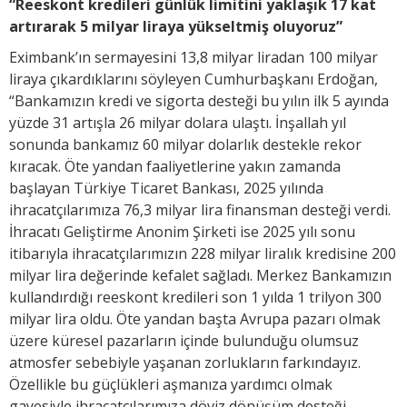
“Reeskont kredileri günlük limitini yaklaşık 17 kat
artırarak 5 milyar liraya yükseltmiş oluyoruz”
Eximbank’ın sermayesini 13,8 milyar liradan 100 milyar
liraya çıkardıklarını söyleyen Cumhurbaşkanı Erdoğan,
“Bankamızın kredi ve sigorta desteği bu yılın ilk 5 ayında
yüzde 31 artışla 26 milyar dolara ulaştı. İnşallah yıl
sonunda bankamız 60 milyar dolarlık destekle rekor
kıracak. Öte yandan faaliyetlerine yakın zamanda
başlayan Türkiye Ticaret Bankası, 2025 yılında
ihracatçılarımıza 76,3 milyar lira finansman desteği verdi.
İhracatı Geliştirme Anonim Şirketi ise 2025 yılı sonu
itibarıyla ihracatçılarımızın 228 milyar liralık kredisine 200
milyar lira değerinde kefalet sağladı. Merkez Bankamızın
kullandırdığı reeskont kredileri son 1 yılda 1 trilyon 300
milyar lira oldu. Öte yandan başta Avrupa pazarı olmak
üzere küresel pazarların içinde bulunduğu olumsuz
atmosfer sebebiyle yaşanan zorlukların farkındayız.
Özellikle bu güçlükleri aşmanıza yardımcı olmak
gayesiyle ihracatçılarımıza döviz dönüşüm desteği