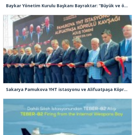
Baykar Yönetim Kurulu Başkanı Bayraktar: “Büyük ve önemli eserler konfor alanının dışında kalmaya razı olanlar tarafından gerçekleştirildi”
Sakarya Pamukova YHT istasyonu ve Alifuatpaşa Köprülü Kavşağı açılışı gerçekleşti