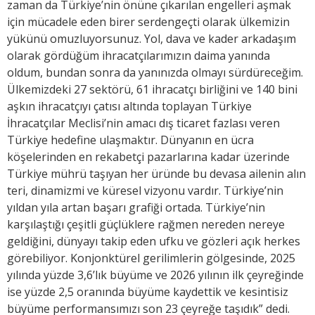
zaman da Türkiye’nin önüne çıkarılan engelleri aşmak
için mücadele eden birer serdengeçti olarak ülkemizin
yükünü omuzluyorsunuz. Yol, dava ve kader arkadaşım
olarak gördüğüm ihracatçılarımızın daima yanında
oldum, bundan sonra da yanınızda olmayı sürdüreceğim.
Ülkemizdeki 27 sektörü, 61 ihracatçı birliğini ve 140 bini
aşkın ihracatçıyı çatısı altında toplayan Türkiye
İhracatçılar Meclisi’nin amacı dış ticaret fazlası veren
Türkiye hedefine ulaşmaktır. Dünyanın en ücra
köşelerinden en rekabetçi pazarlarına kadar üzerinde
Türkiye mührü taşıyan her üründe bu devasa ailenin alın
teri, dinamizmi ve küresel vizyonu vardır. Türkiye’nin
yıldan yıla artan başarı grafiği ortada. Türkiye’nin
karşılaştığı çeşitli güçlüklere rağmen nereden nereye
geldiğini, dünyayı takip eden ufku ve gözleri açık herkes
görebiliyor. Konjonktürel gerilimlerin gölgesinde, 2025
yılında yüzde 3,6’lık büyüme ve 2026 yılının ilk çeyreğinde
ise yüzde 2,5 oranında büyüme kaydettik ve kesintisiz
büyüme performansımızı son 23 çeyreğe taşıdık” dedi.