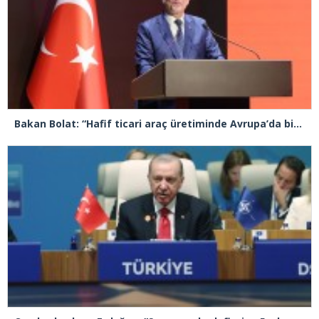
Bakan Bolat: “Hafif ticari araç üretiminde Avrupa’da birinci sıradayız”