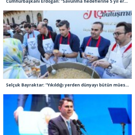
Cumhurbaşkanı Erdoğan: ”Savunma hedeflerine 5 yıl erken ulaşacağız”
Selçuk Bayraktar: “Yıkıldığı yerden dünyayı bütün müesseseleriyle yeniden inşa etmek gerekiyor”