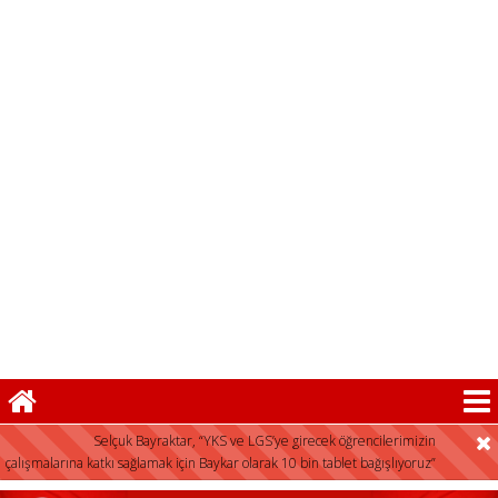
herkese açıktır”
FLAŞ HABER:
Selçuk Bayraktar, “YKS ve LGS’ye girecek öğrencilerimizin
çalışmalarına katkı sağlamak için Baykar olarak 10 bin tablet bağışlıyoruz”