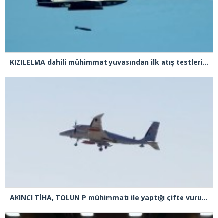
KIZILELMA dahili mühimmat yuvasından ilk atış testlerini başarıyla tamamladı
AKINCI TİHA, TOLUN P mühimmatı ile yaptığı çifte vuruşta hedefi tam isabetle vurdu