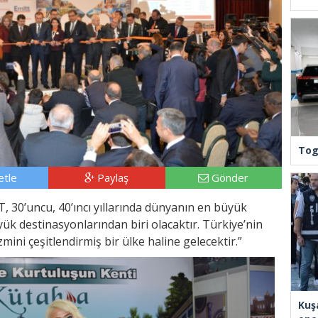
Tog
tle
Paylaş
Gönder
 30’uncu, 40’ıncı yıllarında dünyanın en büyük
yük destinasyonlarından biri olacaktır. Türkiye’nin
zmini çeşitlendirmiş bir ülke haline gelecektir.”
Kuş