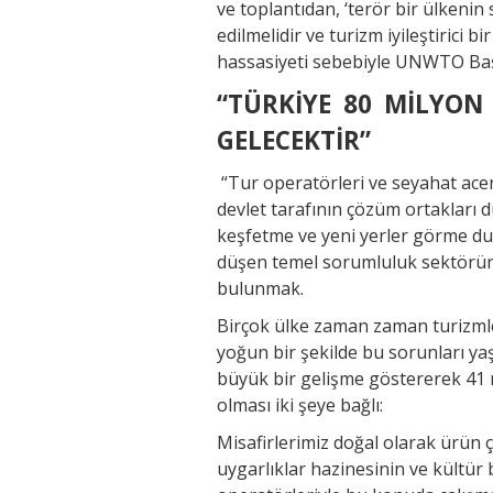
ve toplantıdan, ‘terör bir ülkeni
edilmelidir ve turizm iyileştirici b
hassasiyeti sebebiyle UNWTO Başk
“TÜRKİYE 80 MİLYON
GELECEKTİR”
“Tur operatörleri ve seyahat acen
devlet tarafının çözüm ortakları
keşfetme ve yeni yerler görme du
düşen temel sorumluluk sektörün
bulunmak.
Birçok ülke zaman zaman turizmle 
yoğun bir şekilde bu sorunları yaş
büyük bir gelişme göstererek 41 m
olması iki şeye bağlı:
Misafirlerimiz doğal olarak ürün ç
uygarlıklar hazinesinin ve kültür