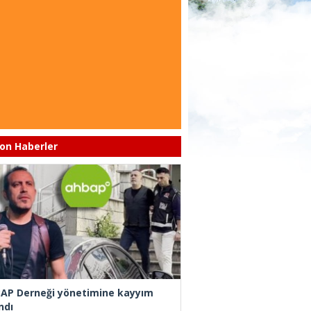
on Haberler
AP Derneği yönetimine kayyım
ndı