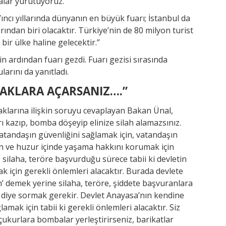
alar yürütüyoruz.
ıncı yıllarında dünyanın en büyük fuarı; İstanbul da
ndan biri olacaktır. Türkiye’nin de 80 milyon turist
 bir ülke haline gelecektir.”
n ardından fuarı gezdi. Fuarı gezisi sırasında
arını da yanıtladı.
KAKLARA AÇARSANIZ….”
aklarına ilişkin soruyu cevaplayan Bakan Ünal,
ı kazıp, bomba döşeyip elinize silah alamazsınız.
atandaşın güvenliğini sağlamak için, vatandaşın
 ve huzur içinde yaşama hakkını korumak için
te, silaha, teröre başvurduğu sürece tabii ki devletin
k için gerekli önlemleri alacaktır. Burada devlete
n’ demek yerine silaha, teröre, şiddete başvuranlara
diye sormak gerekir. Devlet Anayasa’nın kendine
mak için tabii ki gerekli önlemleri alacaktır. Siz
çukurlara bombalar yerleştirirseniz, barikatlar