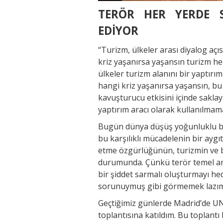
TERÖR HER YERDE 
EDİYOR
“Turizm, ülkeler arası diyalog aç
kriz yaşanırsa yaşansın turizm her
ülkeler turizm alanını bir yaptırı
hangi kriz yaşanırsa yaşansın, bu 
kavuşturucu etkisini içinde saklay
yaptırım aracı olarak kullanılmama
Bugün dünya düşüş yoğunluklu bi
bu karşılıklı mücadelenin bir ayg
etme özgürlüğünün, turizmin ve bu
durumunda. Çünkü terör temel am
bir şiddet sarmalı oluşturmayı he
sorunuymuş gibi görmemek lazım.
Geçtiğimiz günlerde Madrid’de U
toplantısına katıldım. Bu toplantı 