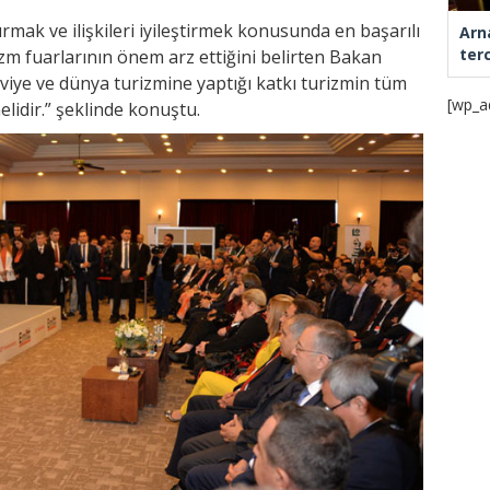
urmak ve ilişkileri iyileştirmek konusunda en başarılı
Arn
ter
m fuarlarının önem arz ettiğini belirten Bakan
iye ve dünya turizmine yaptığı katkı turizmin tüm
[wp_a
elidir.” şeklinde konuştu.