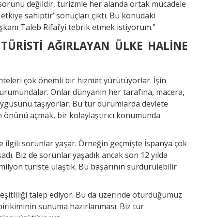
n sorunu değildir, turizmle her alanda ortak mücadele
ir etkiye sahiptir’ sonuçları çıktı. Bu konudaki
anı Taleb Rifai’yi tebrik etmek istiyorum.”
 TÜRİSTİ AĞIRLAYAN ÜLKE HALİNE
teleri çok önemli bir hizmet yürütüyorlar. İşin
 durumundalar. Onlar dünyanın her tarafına, macera,
ygusunu taşıyorlar. Bu tür durumlarda devlete
 önünü açmak, bir kolaylaştırıcı konumunda
ilgili sorunlar yaşar. Örneğin geçmişte İspanya çok
adı. Biz de sorunlar yaşadık ancak son 12 yılda
ilyon turiste ulaştık. Bu başarının sürdürülebilir
eşitliliği talep ediyor. Bu da üzerinde oturduğumuz
 birikiminin sunuma hazırlanması. Biz tur