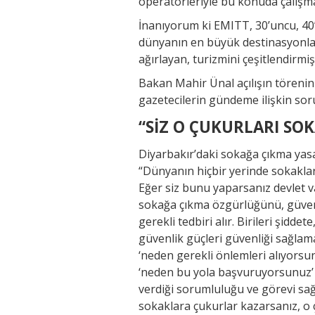
operatörleriyle bu konuda çalışm
İnanıyorum ki EMITT, 30’uncu, 40’
dünyanın en büyük destinasyonları
ağırlayan, turizmini çeşitlendirmiş
Bakan Mahir Ünal açılışın törenini
gazetecilerin gündeme ilişkin sorul
“SİZ O ÇUKURLARI SO
Diyarbakır’daki sokağa çıkma yas
“Dünyanın hiçbir yerinde sokaklar
Eğer siz bunu yaparsanız devlet v
sokağa çıkma özgürlüğünü, güven
gerekli tedbiri alır. Birileri şidde
güvenlik güçleri güvenliği sağlama
‘neden gerekli önlemleri alıyorsu
‘neden bu yola başvuruyorsunuz’ 
verdiği sorumluluğu ve görevi sağla
sokaklara çukurlar kazarsanız, o 