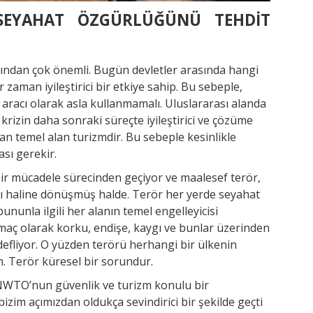
SEYAHAT ÖZGÜRLÜĞÜNÜ TEHDİT
ısından çok önemli. Bugün devletler arasında hangi
 zaman iyileştirici bir etkiye sahip. Bu sebeple,
m aracı olarak asla kullanmamalı. Uluslararası alanda
krizin daha sonraki süreçte iyileştirici ve çözüme
an temel alan turizmdir. Bu sebeple kesinlikle
sı gerekir.
r mücadele sürecinden geçiyor ve maalesef terör,
ıtı haline dönüşmüş halde. Terör her yerde seyahat
nunla ilgili her alanın temel engelleyicisi
aç olarak korku, endişe, kaygı ve bunlar üzerinden
defliyor. O yüzden terörü herhangi bir ülkenin
 Terör küresel bir sorundur.
NWTO’nun güvenlik ve turizm konulu bir
bizim açımızdan oldukça sevindirici bir şekilde geçti