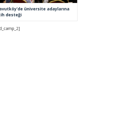
avutköy’de üniversite adaylarına
cih desteği
d_camp_2]