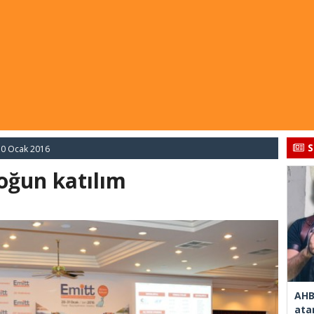
S
0 Ocak 2016
oğun katılım
AHB
ata