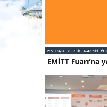
Ana Sayfa
TÜRKİYE EKONOMİSİ
3
EMİTT Fuarı’na y