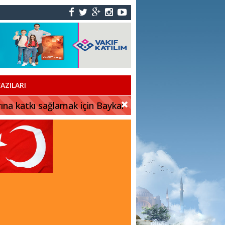
AZILARI
rına katkı sağlamak için Baykar