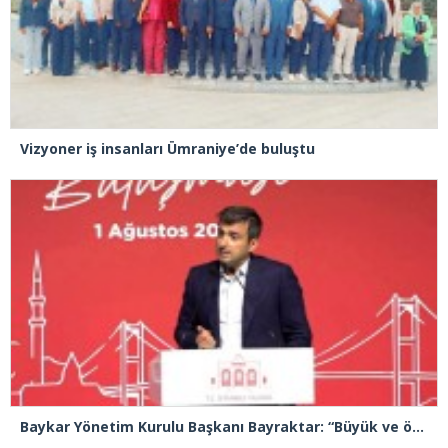
Vizyoner iş insanları Ümraniye’de buluştu
Baykar Yönetim Kurulu Başkanı Bayraktar: “Büyük ve önemli eserler konfor alanının dışında kalmaya razı olanlar tarafından gerçekleştirildi”