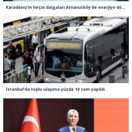
Karadeniz’in hırçın dalgaları Arnavutköy’de enerjiye dönüştü
İstanbul’da toplu ulaşıma yüzde 10 zam yapıldı