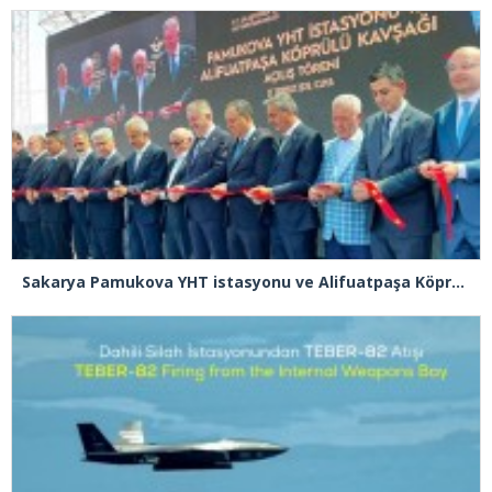
Sakarya Pamukova YHT istasyonu ve Alifuatpaşa Köprülü Kavşağı açılışı gerçekleşti