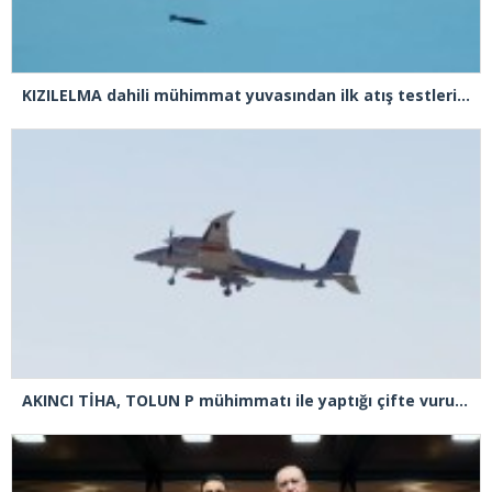
KIZILELMA dahili mühimmat yuvasından ilk atış testlerini başarıyla tamamladı
AKINCI TİHA, TOLUN P mühimmatı ile yaptığı çifte vuruşta hedefi tam isabetle vurdu