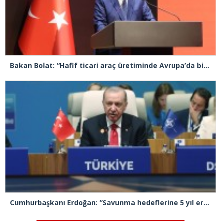
Bakan Bolat: “Hafif ticari araç üretiminde Avrupa’da birinci sıradayız”
Cumhurbaşkanı Erdoğan: ”Savunma hedeflerine 5 yıl erken ulaşacağız”