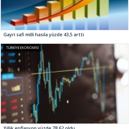
Gayri safi milli hasıla yüzde 43,5 arttı
TÜRKİYE EKONOMİSİ
Yıllık enflasyon yüzde 78,62 oldu