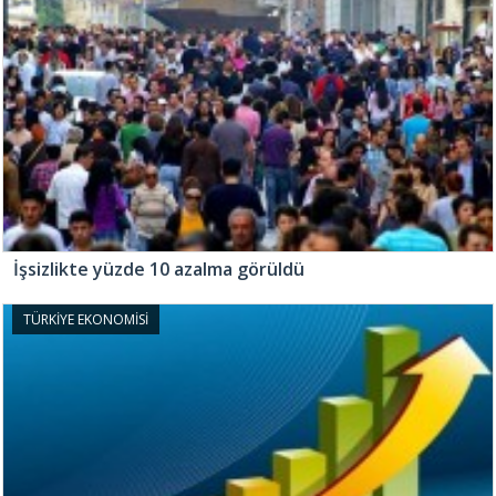
İşsizlikte yüzde 10 azalma görüldü
TÜRKİYE EKONOMİSİ