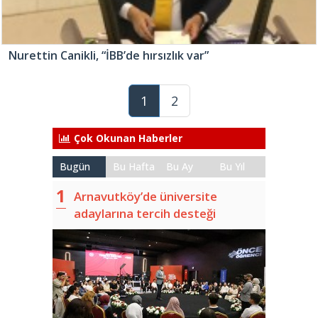
Nurettin Canikli, “İBB’de hırsızlık var”
1
2
Çok Okunan Haberler
Bugün
Bu Hafta
Bu Ay
Bu Yıl
Arnavutköy’de üniversite
adaylarına tercih desteği