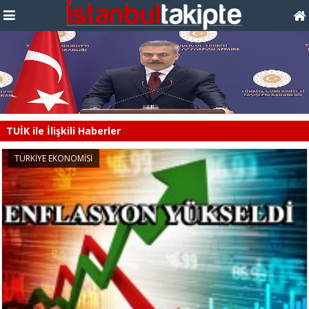
TUİK ile İlişkili Haberler
TÜRKİYE EKONOMİSİ