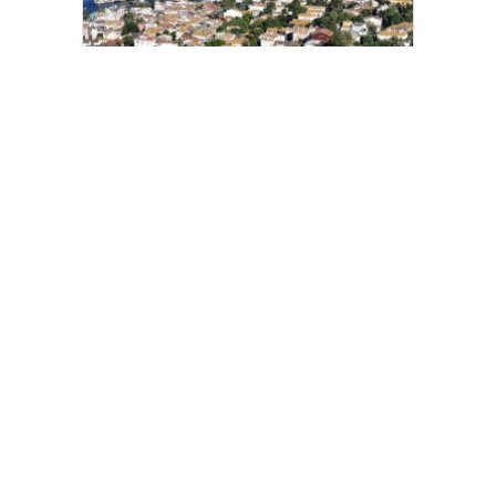
Heybeliada Deniz Harp Okulu’nda
çıkan yangın söndürüldü
AK Parti İstanbul İl Başkanı Özdemir:
“Meclis üyelerinin hür iradesinin
sandığa yansıması için tüm
hukukçularımızla gerekli
başvurumuzu yapacağız”