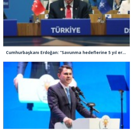
Cumhurbaşkanı Erdoğan: ”Savunma hedeflerine 5 yıl erken ulaşacağız”