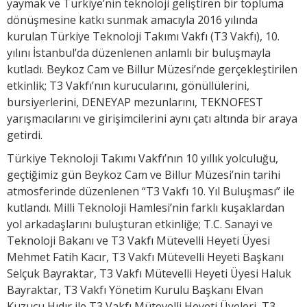
yaymak ve Türkiye’nin teknoloji geliştiren bir topluma
dönüşmesine katkı sunmak amacıyla 2016 yılında
kurulan Türkiye Teknoloji Takımı Vakfı (T3 Vakfı), 10.
yılını İstanbul’da düzenlenen anlamlı bir buluşmayla
kutladı. Beykoz Cam ve Billur Müzesi’nde gerçekleştirilen
etkinlik; T3 Vakfı’nın kurucularını, gönüllülerini,
bursiyerlerini, DENEYAP mezunlarını, TEKNOFEST
yarışmacılarını ve girişimcilerini aynı çatı altında bir araya
getirdi.
Türkiye Teknoloji Takımı Vakfı’nın 10 yıllık yolculuğu,
geçtiğimiz gün Beykoz Cam ve Billur Müzesi’nin tarihi
atmosferinde düzenlenen “T3 Vakfı 10. Yıl Buluşması” ile
kutlandı. Milli Teknoloji Hamlesi’nin farklı kuşaklardan
yol arkadaşlarını buluşturan etkinliğe; T.C. Sanayi ve
Teknoloji Bakanı ve T3 Vakfı Mütevelli Heyeti Üyesi
Mehmet Fatih Kacır, T3 Vakfı Mütevelli Heyeti Başkanı
Selçuk Bayraktar, T3 Vakfı Mütevelli Heyeti Üyesi Haluk
Bayraktar, T3 Vakfı Yönetim Kurulu Başkanı Elvan
Kuzucu Hıdır ile T3 Vakfı Mütevelli Heyeti Üyeleri, T3