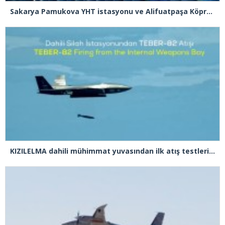
Sakarya Pamukova YHT istasyonu ve Alifuatpaşa Köprülü Kavşağı açılışı gerçekleşti
KIZILELMA dahili mühimmat yuvasından ilk atış testlerini başarıyla tamamladı