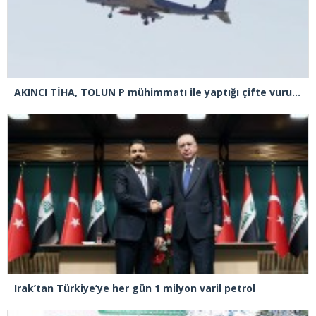
AKINCI TİHA, TOLUN P mühimmatı ile yaptığı çifte vuruşta hedefi tam isabetle vurdu
Irak’tan Türkiye’ye her gün 1 milyon varil petrol