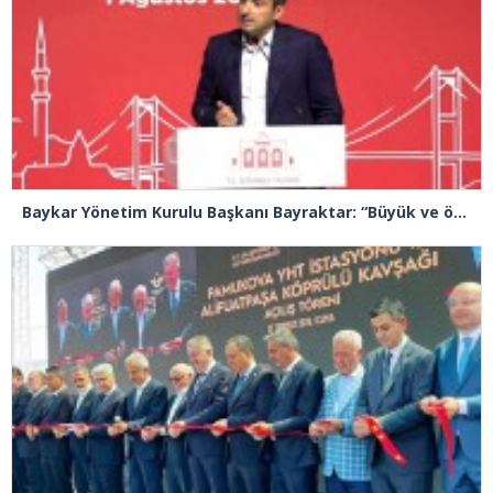
Baykar Yönetim Kurulu Başkanı Bayraktar: “Büyük ve önemli eserler konfor alanının dışında kalmaya razı olanlar tarafından gerçekleştirildi”