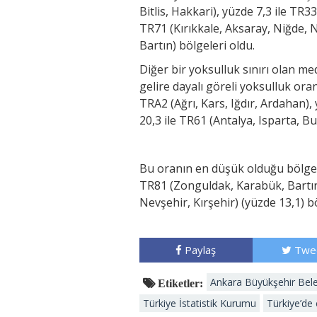
Bitlis, Hakkari), yüzde 7,3 ile TR
TR71 (Kırıkkale, Aksaray, Niğde, 
Bartın) bölgeleri oldu.
Diğer bir yoksulluk sınırı olan m
gelire dayalı göreli yoksulluk ora
TRA2 (Ağrı, Kars, Iğdır, Ardahan),
20,3 ile TR61 (Antalya, Isparta, Bu
Bu oranın en düşük olduğu bölgele
TR81 (Zonguldak, Karabük, Bartın)
Nevşehir, Kırşehir) (yüzde 13,1) bö
Paylaş
Twe
Ankara Büyükşehir Bele
Etiketler:
Türkiye İstatistik Kurumu
Türkiye’de 