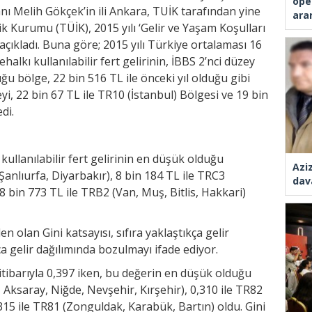
ope
nı Melih Gökçek’in ili Ankara, TUİK tarafından yine
ara
tik Kurumu (TÜİK), 2015 yılı ‘Gelir ve Yaşam Koşulları
açıkladı. Buna göre; 2015 yılı Türkiye ortalaması 16
halkı kullanılabilir fert gelirinin, İBBS 2’nci düzey
uğu bölge, 22 bin 516 TL ile önceki yıl olduğu gibi
i, 22 bin 67 TL ile TR10 (İstanbul) Bölgesi ve 19 bin
di.
kullanılabilir fert gelirinin en düşük olduğu
Azi
(Şanlıurfa, Diyarbakır), 8 bin 184 TL ile TRC3
dav
 8 bin 773 TL ile TRB2 (Van, Muş, Bitlis, Hakkari)
den olan Gini katsayısı, sıfıra yaklaştıkça gelir
kça gelir dağılımında bozulmayı ifade ediyor.
ı itibarıyla 0,397 iken, bu değerin en düşük olduğu
, Aksaray, Niğde, Nevşehir, Kırşehir), 0,310 ile TR82
315 ile TR81 (Zonguldak, Karabük, Bartın) oldu. Gini