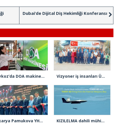
ği
Dubai’de Dijital Diş Hekimliği Konferansı
Beykoz’da DOA makineleri yaygınlaşıyor
Vizyoner iş insanları Ümraniye’de buluştu
Sakarya Pamukova YHT istasyonu ve Alifuatpaşa Köprülü Kavşağı açılışı gerçekleşti
KIZILELMA dahili mühimmat yuvasından ilk atış testlerini başarıyla tamamladı