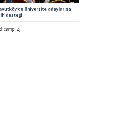
avutköy’de üniversite adaylarına
cih desteği
d_camp_2]