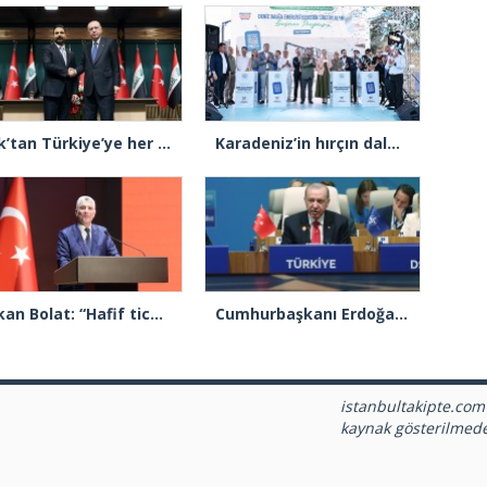
Irak’tan Türkiye’ye her gün 1 milyon varil petrol
Karadeniz’in hırçın dalgaları Arnavutköy’de enerjiye dönüştü
Bakan Bolat: “Hafif ticari araç üretiminde Avrupa’da birinci sıradayız”
Cumhurbaşkanı Erdoğan: ”Savunma hedeflerine 5 yıl erken ulaşacağız”
istanbultakipte.com
kaynak gösterilmed