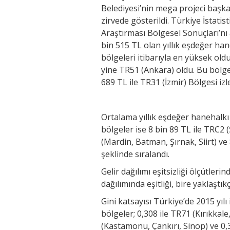
Belediyesi’nin mega projeci başka
zirvede gösterildi. Türkiye İstatis
Araştırması Bölgesel Sonuçları’nı 
bin 515 TL olan yıllık eşdeğer hane
bölgeleri itibarıyla en yüksek old
yine TR51 (Ankara) oldu. Bu bölgey
689 TL ile TR31 (İzmir) Bölgesi izle
Ortalama yıllık eşdeğer hanehalkı 
bölgeler ise 8 bin 89 TL ile TRC2 
(Mardin, Batman, Şırnak, Siirt) ve
şeklinde sıralandı.
Gelir dağılımı eşitsizliği ölçütlerin
dağılımında eşitliği, bire yaklaştı
Gini katsayısı Türkiye’de 2015 yıl
bölgeler; 0,308 ile TR71 (Kırıkkale
(Kastamonu, Çankırı, Sinop) ve 0,