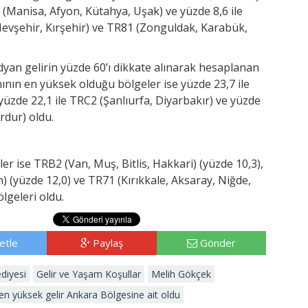
33 (Manisa, Afyon, Kütahya, Uşak) ve yüzde 8,6 ile
Nevşehir, Kırşehir) ve TR81 (Zonguldak, Karabük,
edyan gelirin yüzde 60’ı dikkate alınarak hesaplanan
nının en yüksek olduğu bölgeler ise yüzde 23,7 ile
 yüzde 22,1 ile TRC2 (Şanlıurfa, Diyarbakır) ve yüzde
rdur) oldu.
r ise TRB2 (Van, Muş, Bitlis, Hakkari) (yüzde 10,3),
 (yüzde 12,0) ve TR71 (Kırıkkale, Aksaray, Niğde,
lgeleri oldu.
etle
Paylaş
Gönder
diyesi
Gelir ve Yaşam Koşullar
Melih Gökçek
en yüksek gelir Ankara Bölgesine ait oldu