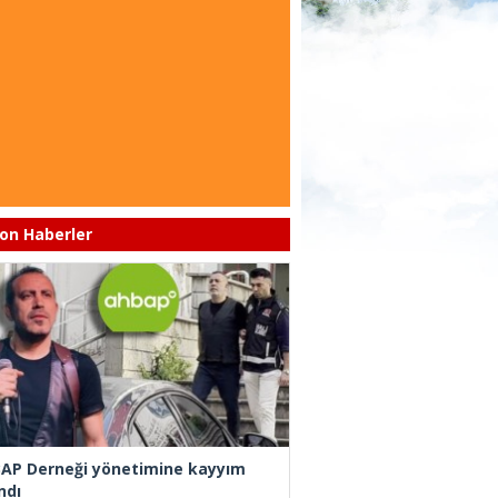
on Haberler
AP Derneği yönetimine kayyım
ndı