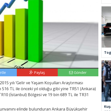
Tog
tle
Paylaş
Gönder
2015 yılı ‘Gelir ve Yaşam Koşulları Araştırması
 516 TL ile önceki yıl olduğu gibi yine TR51 (Ankara)
 TR10 (İstanbul) Bölgesi ve 19 bin 689 TL ile TR31
Kuş
si unvanını elinde bulunduran Ankara Büyükşehir