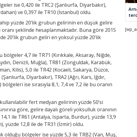
eler ise 0,420 ile TRC2 (Şanlıurfa, Diyarbakır),
Arn
Ardahan) ve 0,397 ile TR10 (İstanbul) oldu.
ter
ahip yüzde 20’lik grubun gelirinin en düşük gelire
[wp_a
ne oranı şeklinde hesaplanmaktadır. Buna göre 2015
de 20’lik grubun geliri en yoksul yüzde 20’lik
bölgeler 4,7 ile TR71 (Kırıkkale, Aksaray, Niğde,
(Aydın, Denizli, Muğla), TR81 (Zonguldak, Karabük,
an, Kilis), 5,0 ile TR42 (Kocaeli, Sakarya, Düzce,
(Şanlıurfa, Diyarbakır), TRA2 (Ağrı, Kars, Iğdır,
ölgeleri ise sırasıyla 8,1, 7,4 ve 7,2 ile bu oranın
ullanılabilir fert medyan gelirinin yüzde 50’si
nırına göre, gelire dayalı göreli yoksulluk oranının
14,1 ile TR61 (Antalya, Isparta, Burdur), yüzde 13,9
n), yüzde 12,8 ile de TR31 (İzmir) oldu.
k olduğu bölgeler ise yüzde 5,3 ile TRB2 (Van, Muş,