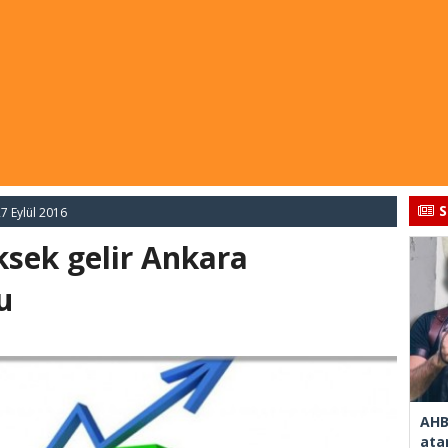
S
7 Eylül 2016
ksek gelir Ankara
u
AHB
ata