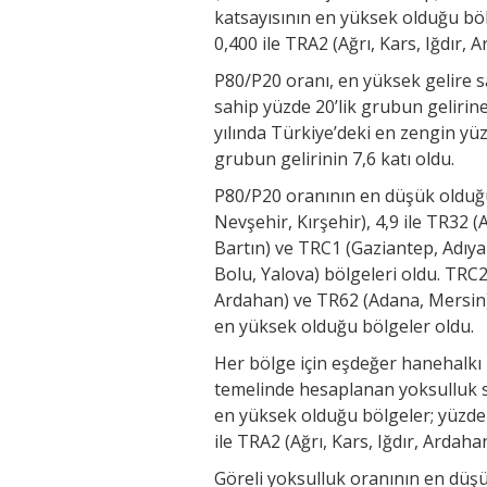
katsayısının en yüksek olduğu bölg
0,400 ile TRA2 (Ağrı, Kars, Iğdır, 
P80/P20 oranı, en yüksek gelire s
sahip yüzde 20’lik grubun geliri
yılında Türkiye’deki en zengin yüz
grubun gelirinin 7,6 katı oldu.
P80/P20 oranının en düşük olduğu 
Nevşehir, Kırşehir), 4,9 ile TR32 
Bartın) ve TRC1 (Gaziantep, Adıyam
Bolu, Yalova) bölgeleri oldu. TRC2 
Ardahan) ve TR62 (Adana, Mersin) b
en yüksek olduğu bölgeler oldu.
Her bölge için eşdeğer hanehalkı k
temelinde hesaplanan yoksulluk sı
en yüksek olduğu bölgeler; yüzde 
ile TRA2 (Ağrı, Kars, Iğdır, Ardaha
Göreli yoksulluk oranının en düşü