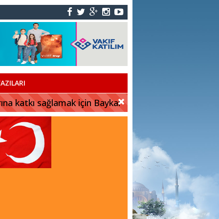
AZILARI
rına katkı sağlamak için Baykar