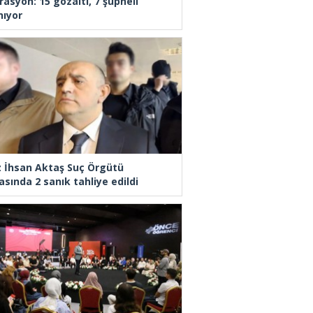
rasyon: 15 gözaltı, 7 şüpheli
nıyor
z İhsan Aktaş Suç Örgütü
asında 2 sanık tahliye edildi