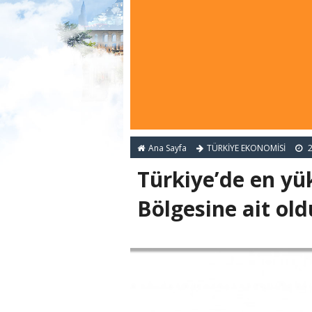
Ana Sayfa
TÜRKİYE EKONOMİSİ
2
Türkiye’de en yü
Bölgesine ait old