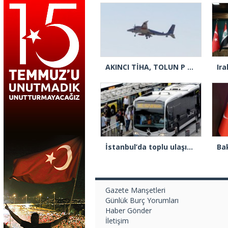
AKINCI TİHA, TOLUN P mühimmatı ile yaptığı çifte vuruşta hedefi tam isabetle vurdu
İstanbul’da toplu ulaşıma yüzde 10 zam yapıldı
Gazete Manşetleri
Günlük Burç Yorumları
Haber Gönder
İletişim