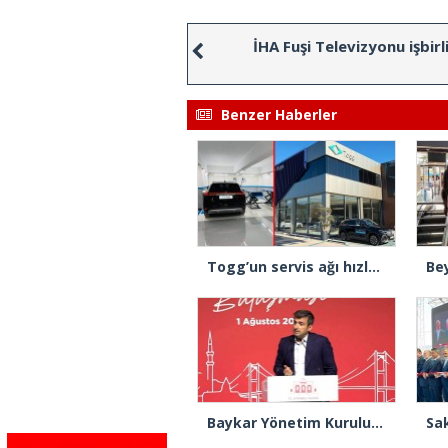
İHA Fuşi Televizyonu işbirli
Benzer Haberler
Togg’un servis ağı hızla büyüyor
Baykar Yönetim Kurulu Başkanı Bayraktar: “Büyük ve önemli eserler konfor alanının dışında kalmaya razı olanlar tarafından gerçekleştirildi”