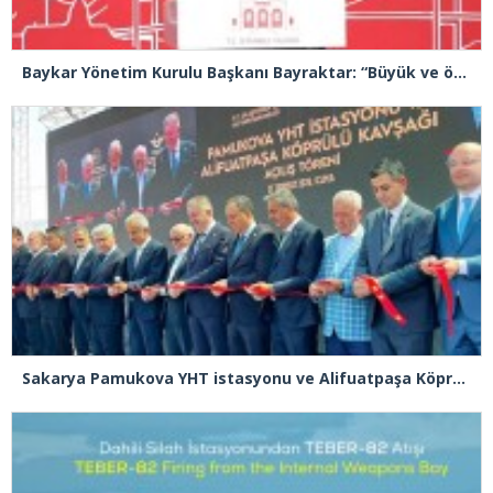
Baykar Yönetim Kurulu Başkanı Bayraktar: “Büyük ve önemli eserler konfor alanının dışında kalmaya razı olanlar tarafından gerçekleştirildi”
Sakarya Pamukova YHT istasyonu ve Alifuatpaşa Köprülü Kavşağı açılışı gerçekleşti