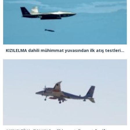
KIZILELMA dahili mühimmat yuvasından ilk atış testlerini başarıyla tamamladı