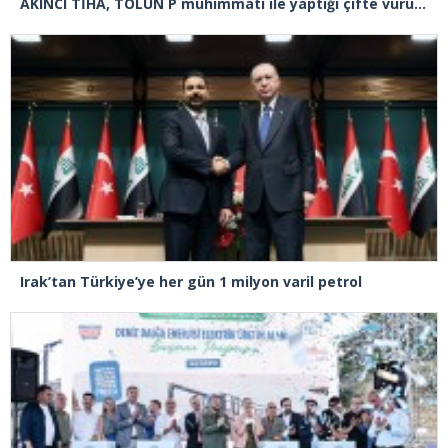
AKINCI TİHA, TOLUN P mühimmatı ile yaptığı çifte vuruşta hedefi tam isabetle vurdu
Irak’tan Türkiye’ye her gün 1 milyon varil petrol