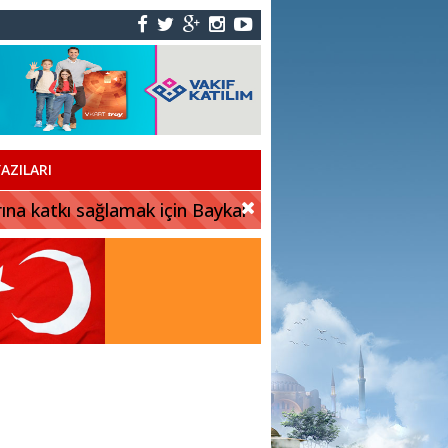
AZILARI
rına katkı sağlamak için Baykar