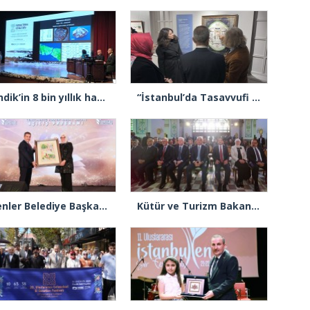
Pendik’in 8 bin yıllık hafızası kayıt altında: Tarih ve kültür sempozyumda buluştu
“İstanbul’da Tasavvufi Hayat” sergisi sanatseverlerle buluştu
Esenler Belediye Başkanı Göksu: “Türkiye’nin en büyük kütüphanelerinden bir tanesine Cemil Meriç ismini vereceğiz”
Kütür ve Turizm Bakanı Ersoy: “Haydarpaşa ve Sirkeci Garı bizlere Sultan 2. Abdülhamid’in mirası ve emaneti”