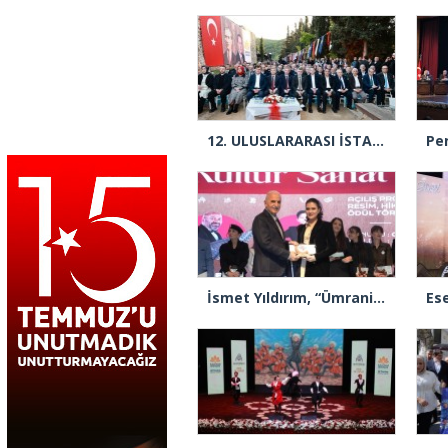
12.⁠ ⁠ULUSLARARASI İSTANBULENSİS ŞİİR FESTİVALİ BAŞLADI
İsmet Yıldırım, “Ümraniye’de kültür ve sanat bir başka yaşanıyor”