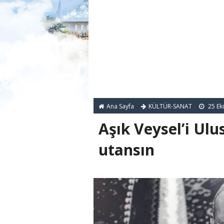
Ana Sayfa
KÜLTÜR-SANAT
25 Ek
Aşık Veysel’i Ul
utansın