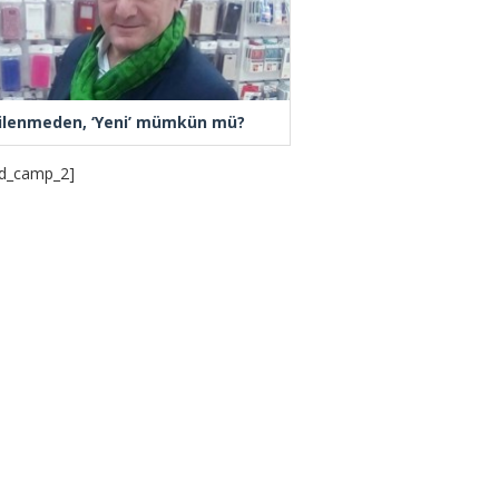
ilenmeden, ‘Yeni’ mümkün mü?
d_camp_2]