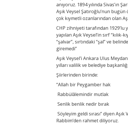
anıyoruz. 1894 yılında Sivas’ın Şa
Aşık Veysel Şatıroğlu’nun bugün
çok kıymetli ozanlarından olan Aş
CHP zihniyeti tarafından 1929’lu 
yapılan Aşık Veysel’in sırf “kılık-
“şalvar”, sırtındaki “şal” ve belin
giremedi”
Aşık Veysel’i Ankara Ulus Meyda
yılları valilik ve belediye başkanl
Şiirlerinden birinde:
“Allah bir Peygamber hak
Rabbülâlemindir mutlak
Senlik benlik nedir bırak
Söyleyim geldi sırası” diyen Aşık 
Rabbim’den rahmet diliyoruz.