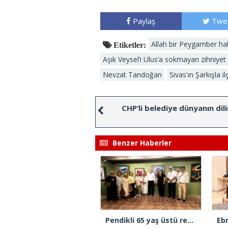
Paylaş
Twe
Allah bir Peygamber ha
Etiketler:
Aşık Veysel’i Ulus’a sokmayan zihniyet
Nevzat Tandoğan
Sivas'ın Şarkışla il
CHP’li belediye dünyanın dil
Benzer Haberler
Pendikli 65 yaş üstü ressamların eserleri Dolmabahçe Sarayı’na taşındı