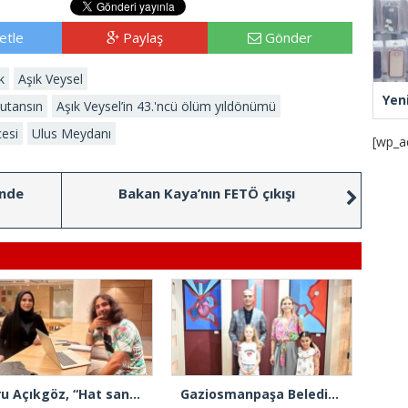
etle
Paylaş
Gönder
k
Aşık Veysel
Yen
 utansın
Aşık Veysel’in 43.'ncü ölüm yıldönümü
çesi
Ulus Meydanı
[wp_a
inde
Bakan Kaya’nın FETÖ çıkışı
Ebru Açıkgöz, “Hat sanatı manevi bir yolculuktur”
Gaziosmanpaşa Belediyesi sanatın ve sanatçının her zaman yanında