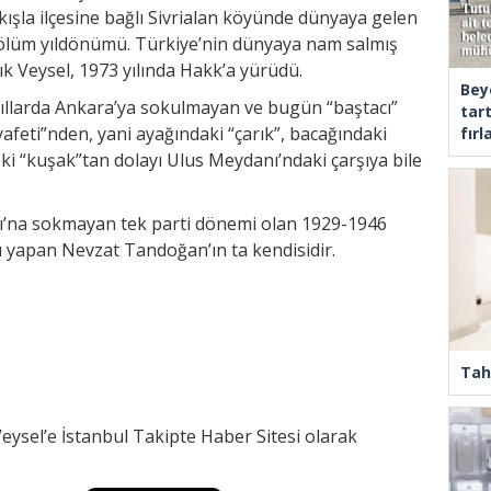
rkışla ilçesine bağlı Sivrialan köyünde dünyaya gelen
 ölüm yıldönümü. Türkiye’nin dünyaya nam salmış
ık Veysel, 1973 yılında Hakk’a yürüdü.
Bey
yıllarda Ankara’ya sokulmayan ve bugün “baştacı”
tar
kıyafeti”nden, yani ayağındaki “çarık”, bacağındaki
fır
deki “kuşak”tan dolayı Ulus Meydanı’ndaki çarşıya bile
nı’na sokmayan tek parti dönemi olan 1929-1946
ığı yapan Nevzat Tandoğan’ın ta kendisidir.
Tah
Veysel’e İstanbul Takipte Haber Sitesi olarak