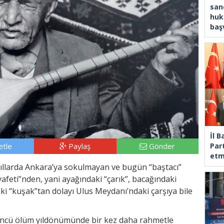
san
huk
baş
İl 
tle
Paylaş
Gönder
Part
etm
yıllarda Ankara’ya sokulmayan ve bugün “baştacı”
kıyafeti”nden, yani ayağındaki “çarık”, bacağındaki
deki “kuşak”tan dolayı Ulus Meydanı’ndaki çarşıya bile
.’üncü ölüm yıldönümünde bir kez daha rahmetle