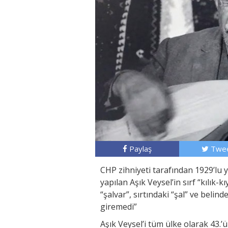
Paylaş
Twee
CHP zihniyeti tarafından 1929’lu 
yapılan Aşık Veysel’in sırf “kılık-
“şalvar”, sırtındaki “şal” ve belin
giremedi”
Aşık Veysel’i tüm ülke olarak 43