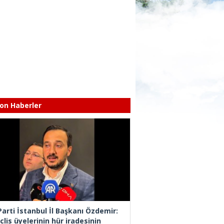
on Haberler
Parti İstanbul İl Başkanı Özdemir:
lis üyelerinin hür iradesinin