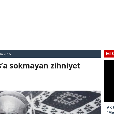
S
im 2016
us’a sokmayan zihniyet
AK 
“Mec