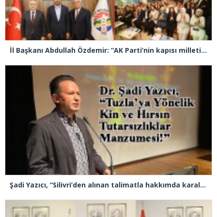
İl Başkanı Abdullah Özdemir: “AK Parti’nin kapısı milletine hizmet etmek isteyen herkese açıktır”
Şadi Yazıcı, “Silivri’den alınan talimatla hakkımda karalama kampanyası yürütülüyor”