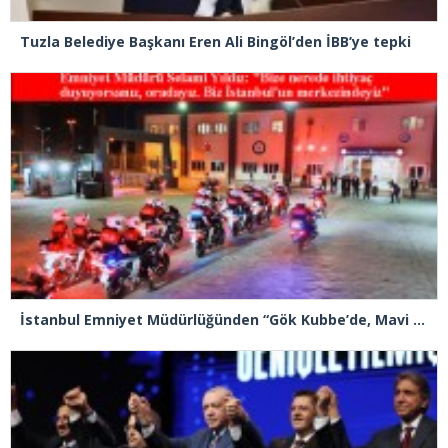
Tuzla Belediye Başkanı Eren Ali Bingöl’den İBB’ye tepki
İstanbul Emniyet Müdürlüğünden “Gök Kubbe’de, Mavi Vatan’da, Şanlı Topraklarda: İstanbul Emniyeti Her Yerde” paylaşımı