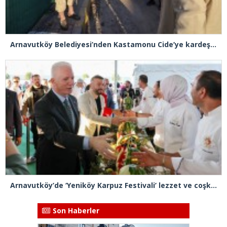
Arnavutköy Belediyesi’nden Kastamonu Cide’ye kardeşlik eli
Arnavutköy’de ‘Yeniköy Karpuz Festivali’ lezzet ve coşkuya sahne oldu
Son Haberler