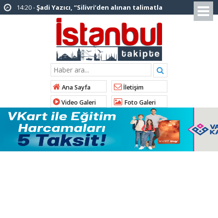
12:12 -
AK Parti’ye katılan ilçe belediye
başkanlarından İl Başkanı Özdemir’e ziyaret
01:00 -
Tuzla Belediye Başkanı Eren Ali
Bingöl’den İBB’ye tepki
12:26 -
İstanbul Emniyet Müdürlüğünden
“Gök Kubbe’de, Mavi Vatan’da, Şanlı Topraklarda:
Ana Sayfa
İletişim
İstanbul Emniyeti Her Yerde” paylaşımı
Video Galeri
Foto Galeri
19:26 -
Çekmeköy Belediye Başkanı Orhan
Çerkez AK Parti’ye katıldı
16:56 -
İstanbul’da 4 CHP’li belediye başkanı
AK Parti’ye katılıyor
14:10 -
Pendik Belediyesi ekipleri
Balıkesir’deki orman yangınına müdahale ediyor
01:04 -
Arnavutköy’de üniversite adaylarına
tercih desteği