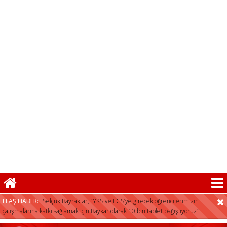
Selçuk Bayraktar, “YKS ve LGS’ye girecek öğrencilerimizin
çalışmalarına katkı sağlamak için Baykar olarak 10 bin tablet bağışlıyoruz”