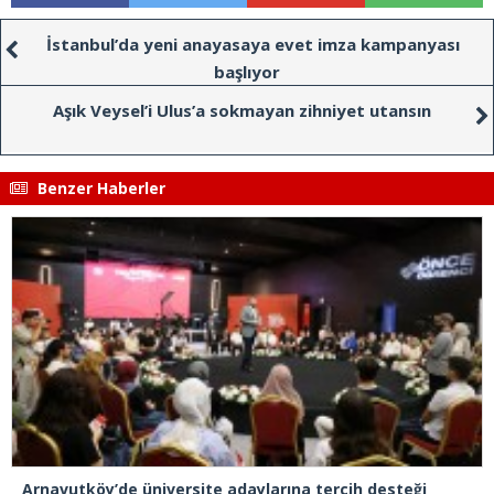
İstanbul’da yeni anayasaya evet imza kampanyası
başlıyor
Aşık Veysel’i Ulus’a sokmayan zihniyet utansın
Benzer Haberler
Arnavutköy’de üniversite adaylarına tercih desteği