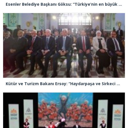
Esenler Belediye Başkanı Göksu: “Türkiye’nin en büyük kütüphanelerinden bir tanesine Cemil Meriç ismini vereceğiz”
Kütür ve Turizm Bakanı Ersoy: “Haydarpaşa ve Sirkeci Garı bizlere Sultan 2. Abdülhamid’in mirası ve emaneti”