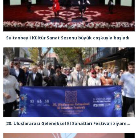
Sultanbeyli Kültür Sanat Sezonu büyük coşkuyla başladı
20. Uluslararası Geleneksel El Sanatları Festivali ziyaretçi rekoru kırdı