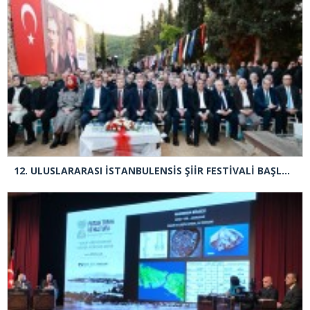
12.⁠ ⁠ULUSLARARASI İSTANBULENSİS ŞİİR FESTİVALİ BAŞLADI