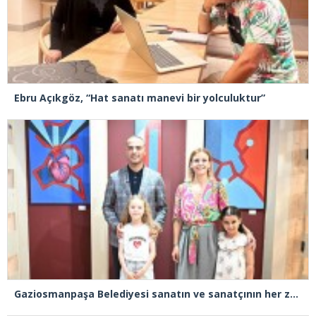
Ebru Açıkgöz, “Hat sanatı manevi bir yolculuktur”
Gaziosmanpaşa Belediyesi sanatın ve sanatçının her zaman yanında