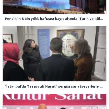
Pendik’in 8 bin yıllık hafızası kayıt altında: Tarih ve kültür sempozyumda buluştu
“İstanbul’da Tasavvufi Hayat” sergisi sanatseverlerle buluştu