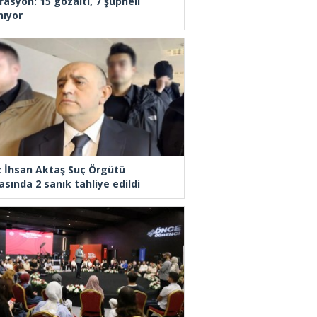
rasyon: 15 gözaltı, 7 şüpheli
nıyor
z İhsan Aktaş Suç Örgütü
asında 2 sanık tahliye edildi