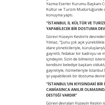
Yazma Eserler Kurumu Başkanı Coşk
Kültür ve Turizm Müdürlüğünde d
konuşma yaptı.
“İSTANBUL İL KÜLTÜR VE TUR
YAPABİLECEK BİR DOSTUMA D
Görevi Hüseyin Keskin’e devred
Yılmaz, “Şunu çok açık yüreklilik
idare yöneticileriyle, kuruluşlarıyl
gayretli, fedakar bir kadroyu ve
içindeyim. Sizin de bilmenizi ist
kendisini belediye başkanı oldukta
gayretiyle, hizmetleriyle İstanb
iyi yapabilecek bir dostuma devr
“İSTANBUL’UN KIYISINDAKİ Bİ
CAMİASINCA ANILIR OLMASIND
DESTEĞİ VARDIR”
Görevi devralan Hüseyin Keskin is