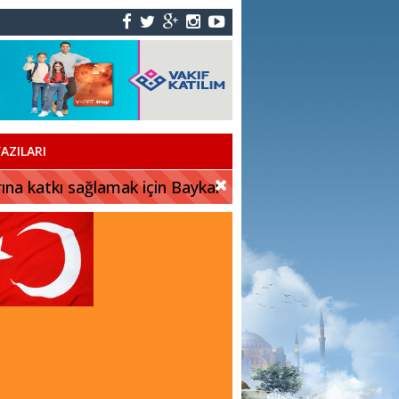
AZILARI
rına katkı sağlamak için Baykar