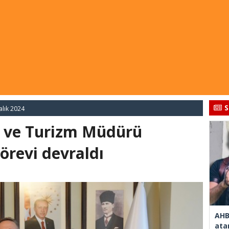
S
alık 2024
ür ve Turizm Müdürü
örevi devraldı
AHB
ata