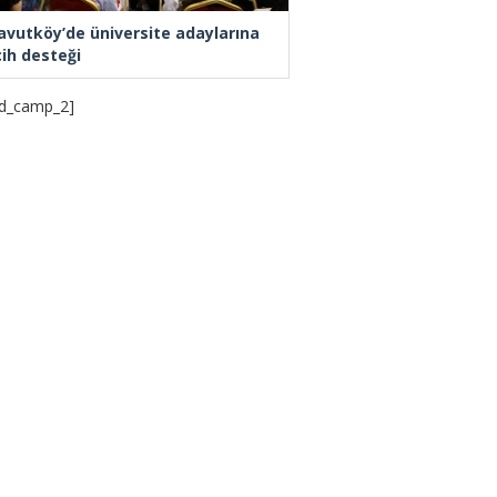
avutköy’de üniversite adaylarına
cih desteği
d_camp_2]