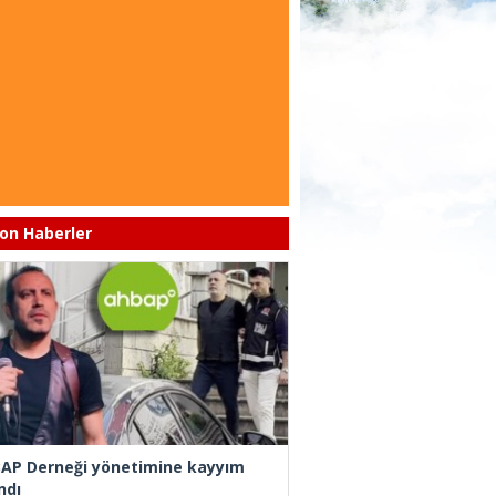
on Haberler
AP Derneği yönetimine kayyım
ndı