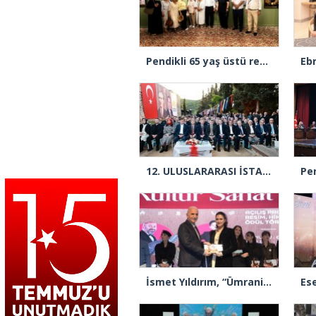
Pendikli 65 yaş üstü ressamların eserleri Dolmabahçe Sarayı’na taşındı
12.⁠ ⁠ULUSLARARASI İSTANBULENSİS ŞİİR FESTİVALİ BAŞLADI
İsmet Yıldırım, “Ümraniye’de kültür ve sanat bir başka yaşanıyor”