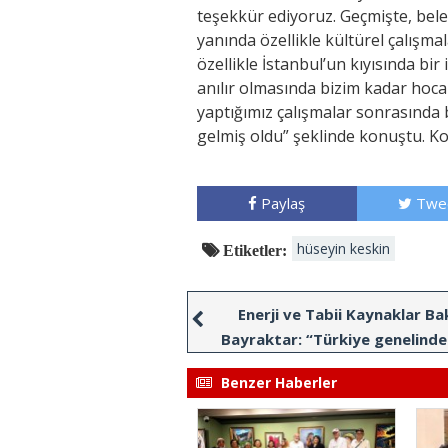
teşekkür ediyoruz. Geçmişte, beled
yanında özellikle kültürel çalışma
özellikle İstanbul’un kıyısında bir
anılır olmasında bizim kadar hoc
yaptığımız çalışmalar sonrasında b
gelmiş oldu” şeklinde konuştu. Ko
Paylaş
Twe
hüseyin keskin
Etiketler:
Enerji ve Tabii Kaynaklar Ba
Bayraktar: “Türkiye genelind
petrol üretimiyle rekor kırd
Benzer Haberler