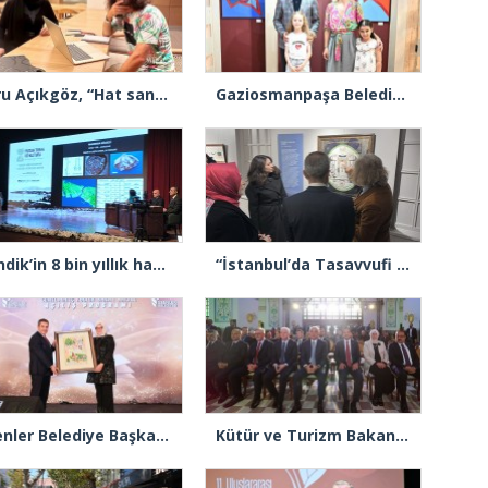
Ebru Açıkgöz, “Hat sanatı manevi bir yolculuktur”
Gaziosmanpaşa Belediyesi sanatın ve sanatçının her zaman yanında
Pendik’in 8 bin yıllık hafızası kayıt altında: Tarih ve kültür sempozyumda buluştu
“İstanbul’da Tasavvufi Hayat” sergisi sanatseverlerle buluştu
Esenler Belediye Başkanı Göksu: “Türkiye’nin en büyük kütüphanelerinden bir tanesine Cemil Meriç ismini vereceğiz”
Kütür ve Turizm Bakanı Ersoy: “Haydarpaşa ve Sirkeci Garı bizlere Sultan 2. Abdülhamid’in mirası ve emaneti”