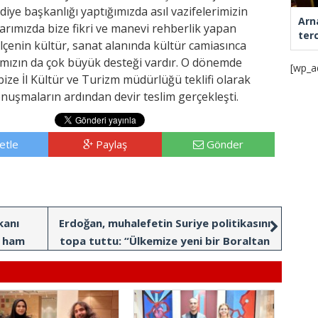
iye başkanlığı yaptığımızda asıl vazifelerimizin
Arn
larımızda bize fikri ve manevi rehberlik yapan
ter
 ilçenin kültür, sanat alanında kültür camiasınca
amızın da çok büyük desteği vardır. O dönemde
[wp_a
ize İl Kültür ve Turizm müdürlüğü teklifi olarak
nuşmaların ardından devir teslim gerçekleşti.
etle
Paylaş
Gönder
kanı
Erdoğan, muhalefetin Suriye politikasını
e ham
topa tuttu: “Ülkemize yeni bir Boraltan
ık”
Köprüsü utancı yaşatmalarına engel
olduk