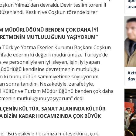
ope
un Yılmaz’dan devraldı. Devir teslim töreni İl
ara
üzenlendi. Keskin ve Coşkun törende birer
İZM MÜDÜRLÜĞÜNÜ BENDEN ÇOK DAHA İYİ
EVRETMENİN MUTLULUĞUNU YAŞIYORUM”
en Türkiye Yazma Eserler Kurumu Başkanı Coşkun
le ifade ederim ki değerli müdürümüze Türkiye’de
a ve personeliyle en iyi işleyen, işini iyi yapan
 müdürlüğü kendisine devretmenin mutluluğu
Azi
erim ki bunu bütün samimiyetimle söylüyorum
dav
n sonra tanıdım. Nezaketiyle, zarafetiyle,
ul İl Kültür ve Turizm Müdürlüğünü benden çok daha
etmenin mutluluğunu yaşıyorum” dedi.
R İLÇENİN KÜLTÜR, SANAT ALANINDA KÜLTÜR
A BİZİM KADAR HOCAMIZINDA ÇOK BÜYÜK
e, “Bu vesileyle hocamıza müteşekkiriz, çok