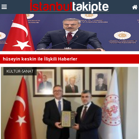
hüseyin keskin ile İlişkili Haberler
KÜLTÜR-SANAT