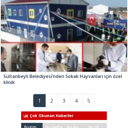
Sultanbeyli Belediyesi’nden Sokak Hayvanları için özel
klinik
1
2
3
4
5
Çok Okunan Haberler
Bugün
Bu Hafta
Bu Ay
Bu Yıl