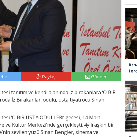
Arn
ter
tle
Paylaş
Gönder
tesi tanıtım ve kendi alanında iz bırakanlara ‘O BİR
da İz Bırakanlar’ ödülü, usta tiyatrocu Sinan
Sitesi ‘O BİR USTA ÖDÜLLERİ’ gecesi, 14 Mart
ve Kültür Merkezi’nde gerçekleşti. 4yılı aşkın bir
’nin sevilen yüzü Sinan Bengier, sinema ve