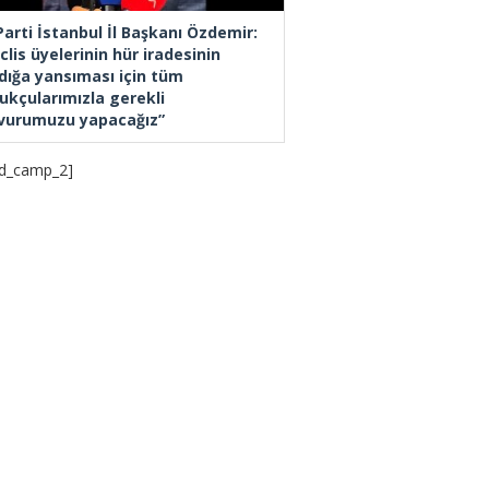
Parti İstanbul İl Başkanı Özdemir:
lis üyelerinin hür iradesinin
dığa yansıması için tüm
ukçularımızla gerekli
vurumuzu yapacağız”
d_camp_2]