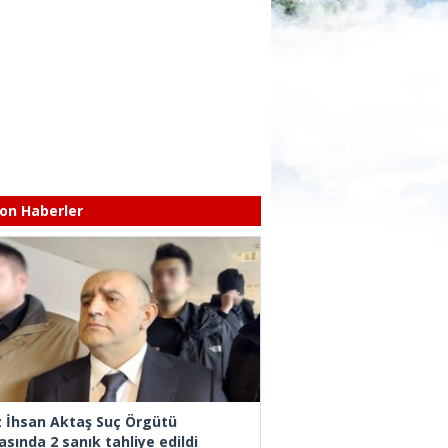
on Haberler
z İhsan Aktaş Suç Örgütü
asında 2 sanık tahliye edildi