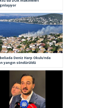
koz’da DOA makineleri
gınlaşıyor
beliada Deniz Harp Okulu’nda
an yangın söndürüldü