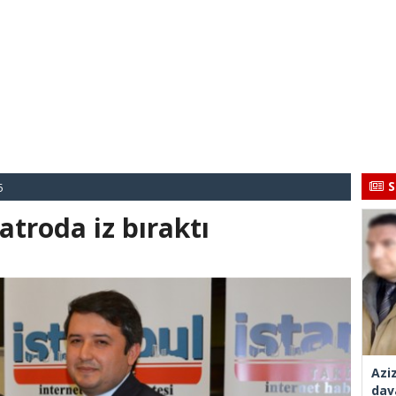
S
5
atroda iz bıraktı
Azi
dav