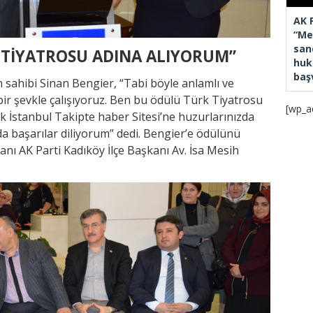
AK 
“Mec
san
 TİYATROSU ADINA ALIYORUM”
huk
baş
n sahibi Sinan Bengier, “Tabi böyle anlamlı ve
 bir şevkle çalışıyoruz. Ben bu ödülü Türk Tiyatrosu
[wp_a
ık İstanbul Takipte haber Sitesi’ne huzurlarınızda
da başarılar diliyorum” dedi. Bengier’e ödülünü
anı AK Parti Kadıköy İlçe Başkanı Av. İsa Mesih