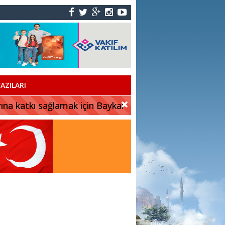
AZILARI
rına katkı sağlamak için Baykar