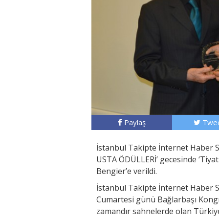
Paylaş
Twee
İstanbul Takipte İnternet Haber Si
USTA ÖDÜLLERİ’ gecesinde ‘Tiyatro
Bengier’e verildi.
İstanbul Takipte İnternet Haber 
Cumartesi günü Bağlarbaşı Kongre 
zamandır sahnelerde olan Türkiye