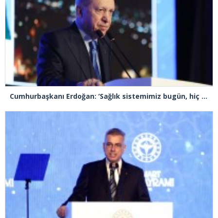
Cumhurbaşkanı Erdoğan: ‘Sağlık sistemimiz bugün, hiç olmadığı kadar güçlüdür, dayanıklıdır’