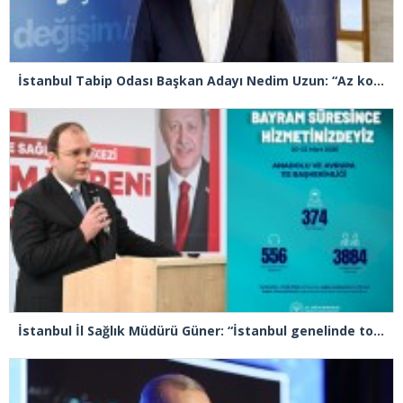
İstanbul Tabip Odası Başkan Adayı Nedim Uzun: “Az konuşacağız çok icraat yapacağız”
İstanbul İl Sağlık Müdürü Güner: “İstanbul genelinde toplam 48 bin 816 sağlık personelimiz bayram süresince görev başındadır”