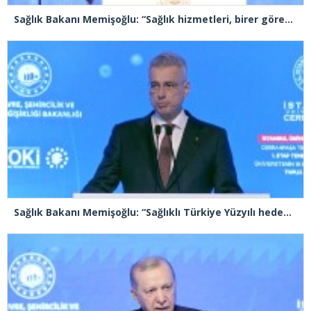
Sağlık Bakanı Memişoğlu: “Sağlık hizmetleri, birer görev olmakla birlikte, birer sorumluluk ve emanet bilinci de taşımaktadır”
Sağlık Bakanı Memişoğlu: “Sağlıklı Türkiye Yüzyılı hedefleri için gece gündüz çalışmaya devam ediyoruz”