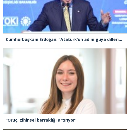
Cumhurbaşkanı Erdoğan: “Atatürk’ün adını güya dillerinden düşürmeyenler, mirasına sahip çıkmadı”
“Oruç, zihinsel berraklığı artırıyor”