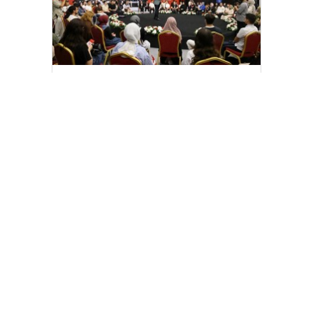
Arnavutköy’de üniversite adaylarına
tercih desteği
[wp_ad_camp_2]
Gazete Manşetleri
Günlük Burç Yorumları
Haber Gönder
İletişim
Sitene Ekle
TCMB Döviz Kurları & Döviz Çevirici
Tüm Manşetler
Tüm Yazarlar
istanbultakipte.com © 2020 Tüm Hakları saklıdır, kaynak
gösterilmeden içerik kopyalanamaz.