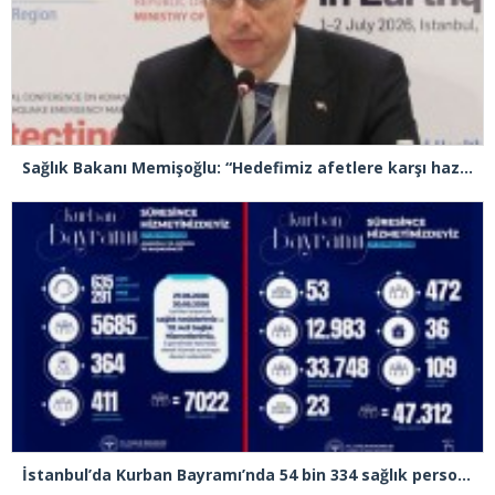
Sağlık Bakanı Memişoğlu: “Hedefimiz afetlere karşı hazırlıklı, dirençli ve sürdürülebilir bir sağlık sistemi inşa etmek”
İstanbul’da Kurban Bayramı’nda 54 bin 334 sağlık personeli görev yapacak