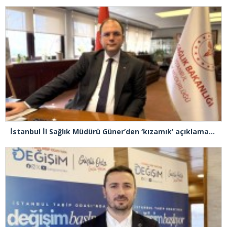
İstanbul İl Sağlık Müdürü Güner’den ‘kızamık’ açıklaması: “Problemimiz yok, takipteyiz”