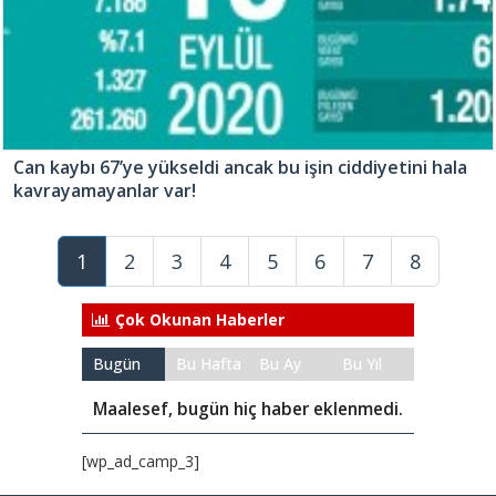
Can kaybı 67’ye yükseldi ancak bu işin ciddiyetini hala
kavrayamayanlar var!
1
2
3
4
5
6
7
8
Çok Okunan Haberler
Bugün
Bu Hafta
Bu Ay
Bu Yıl
Maalesef, bugün hiç haber eklenmedi.
[wp_ad_camp_3]