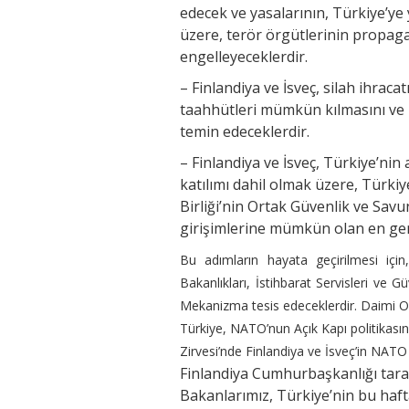
edecek ve yasalarının, Türkiye’ye y
üzere, terör örgütlerinin propaga
engelleyeceklerdir.
– Finlandiya ve İsveç, silah ihrac
taahhütleri mümkün kılmasını ve 
temin edeceklerdir.
– Finlandiya ve İsveç, Türkiye’ni
katılımı dahil olmak üzere, Türki
Birliği’nin Ortak Güvenlik ve Sav
girişimlerine mümkün olan en geni
Bu adımların hayata geçirilmesi için,
Bakanlıkları, İstihbarat Servisleri ve 
Mekanizma tesis edeceklerdir. Daimi Ort
Türkiye, NATO’nun Açık Kapı politikas
Zirvesi’nde Finlandiya ve İsveç’in NATO
Finlandiya Cumhurbaşkanlığı tarafı
Bakanlarımız, Türkiye’nin bu haft