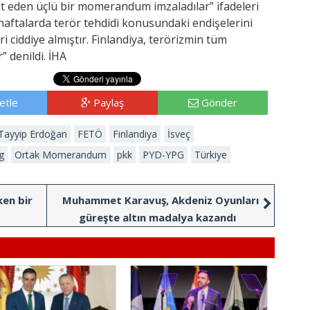
it eden üçlü bir momerandum imzaladılar” ifadeleri
 haftalarda terör tehdidi konusundaki endişelerini
eri ciddiye almıştır. Finlandiya, terörizmin tüm
” denildi. İHA
etle
Paylaş
Gönder
Tayyip Erdoğan
FETÖ
Finlandiya
İsveç
g
Ortak Momerandum
pkk
PYD-YPG
Türkiye
ken bir
Muhammet Karavuş, Akdeniz Oyunları
güreşte altın madalya kazandı