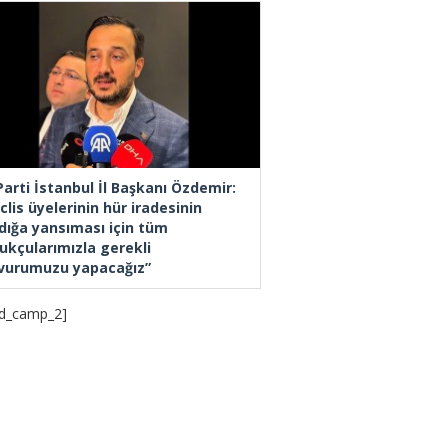
Parti İstanbul İl Başkanı Özdemir:
lis üyelerinin hür iradesinin
dığa yansıması için tüm
ukçularımızla gerekli
vurumuzu yapacağız”
d_camp_2]