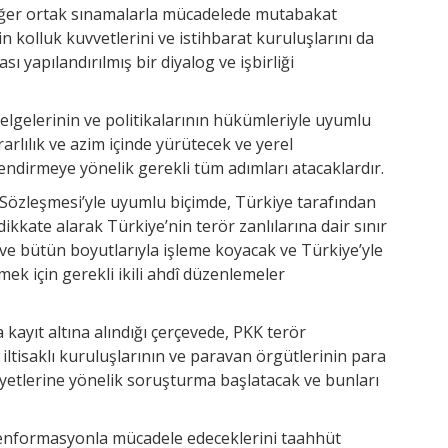
diğer ortak sınamalarla mücadelede mutabakat
çin kolluk kuvvetlerini ve istihbarat kuruluşlarını da
 yapılandırılmış bir diyalog ve işbirliği
 belgelerinin ve politikalarının hükümleriyle uyumlu
rlılık ve azim içinde yürütecek ve yerel
ndirmeye yönelik gerekli tüm adımları atacaklardır.
e Sözleşmesi’yle uyumlu biçimde, Türkiye tarafından
 dikkate alarak Türkiye’nin terör zanlılarına dair sınır
le ve bütün boyutlarıyla işleme koyacak ve Türkiye’yle
rmek için gerekli ikili ahdî düzenlemeler
a kayıt altına alındığı çerçevede, PKK terör
iltisaklı kuruluşlarının ve paravan örgütlerinin para
yetlerine yönelik soruşturma başlatacak ve bunları
ezenformasyonla mücadele edeceklerini taahhüt