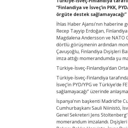
Türkiye-İsveç-Finlandiya tar
“Finlandiya ve İsveç’in PKK, P
örgüte destek sağlamayacağı” 
İhlas Haber Ajansı’nın haberine 
Recep Tayyip Erdoğan, Finlandiya
Magdalena Andersson ve NATO Gene
dörtlü görüşmenin ardından mome
Çavuşoğlu, Finlandiya Dışişleri Ba
imza attığı momerandumda şu mad
Türkiye-İsveç-Finlandiya’dan O
Türkiye-İsveç-Finlandiya tarafı
İsveç’in PYD/YPG ve Türkiye’de F
sağlamayacağı” üzerinde anlaşma 
İspanya’nın başkenti Madrid’te 
Cumhurbaşkanı Sauli Niinistö, 
Genel Sekreteri Jens Stoltenberg’
momerandum imzalandı. Dışişleri 