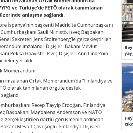
afından imzalanan Ortak Momerandum’da
YD/YPG ve Türkiye’de FETÖ olarak tanımlanan
üzerinde anlaşma sağlandı.
göre İspanya’nın başkenti Madrid’te Cumhurbaşkanı
 Cumhurbaşkanı Sauli Niinistö, İsveç Başbakanı
l Sekreteri Jens Stoltenberg’le gerçekleştirilen
randum imzalandı. Dışişleri Bakanı Mevlüt
Bey
kanı Pekka Haavisto, İsveç Dışişleri Ann Linde’nin
yay
deler yer aldı:
rtak Momerandum
ndan imzalanan Ortak Momerandum’da “Finlandiya ve
ETÖ olarak tanımlanan örgüte destek
sağlandı.
Cumhurbaşkanı Recep Tayyip Erdoğan, Finlandiya
İsveç Başbakanı Magdalena Andersson ve NATO
Hey
le gerçekleştirilen dörtlü görüşmenin ardından
çık
Bakanı Mevlüt Çavuşoğlu, Finlandiya Dışişleri