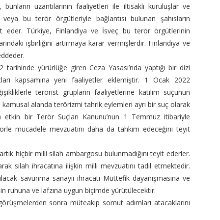
unların uzantılarının faaliyetleri ile iltisaklı kuruluşlar ve
 veya bu terör örgütleriyle bağlantısı bulunan şahısların
hüt eder. Türkiye, Finlandiya ve İsveç bu terör örgütlerinin
rındaki işbirliğini artırmaya karar vermişlerdir. Finlandiya ve
reddeder.
 tarihinde yürürlüğe giren Ceza Yasası’nda yaptığı bir dizi
 suçları kapsamına yeni faaliyetler eklemiştir. 1 Ocak 2022
ikliklerle terörist grupların faaliyetlerine katılım suçunun
 kamusal alanda terörizmi tahrik eylemleri ayrı bir suç olarak
aha etkin bir Terör Suçları Kanunu’nun 1 Temmuz itibariyle
rörle mücadele mevzuatını daha da tahkim edeceğini teyit
artık hiçbir milli silah ambargosu bulunmadığını teyit ederler.
ak silah ihracatına ilişkin milli mevzuatını tadil etmektedir.
pılacak savunma sanayii ihracatı Müttefik dayanışmasına ve
n ruhuna ve lafzına uygun biçimde yürütülecektir.
 görüşmelerden sonra müteakip somut adımları atacaklarını