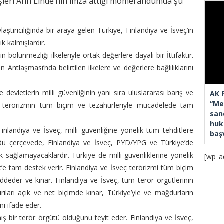
işleri Ann Linde’nin imza attığı momerandumda şu
tırıcılığında bir araya gelen Türkiye, Finlandiya ve İsveç’in
k kalmışlardır.
lünmezliği ilkeleriyle ortak değerlere dayalı bir İttifaktır.
Antlaşması’nda belirtilen ilkelere ve değerlere bağlılıklarını
e devletlerin milli güvenliğinin yanı sıra uluslararası barış ve
AK 
“Mec
en terörizmin tüm biçim ve tezahürleriyle mücadelede tam
san
huk
nlandiya ve İsveç, milli güvenliğine yönelik tüm tehditlere
baş
. Bu çerçevede, Finlandiya ve İsveç, PYD/YPG ve Türkiye’de
sağlamayacaklardır. Türkiye de milli güvenliklerine yönelik
[wp_a
ç’e tam destek verir. Finlandiya ve İsveç terörizmi tüm biçim
eddeder ve kınar. Finlandiya ve İsveç, tüm terör örgütlerinin
dırıları açık ve net biçimde kınar, Türkiye’yle ve mağdurların
nı ifade eder.
ış bir terör örgütü olduğunu teyit eder. Finlandiya ve İsveç,