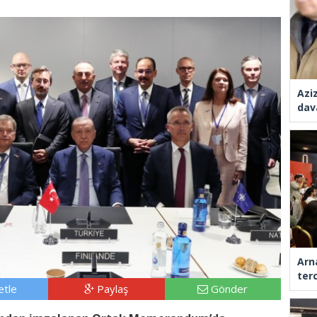
Azi
dav
Arn
ter
tle
Paylaş
Gönder