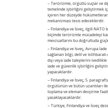
– Terörizmle, örgütlü suçlar ve 
temelinde işbirliğini geliştirmek i
içeren her düzeyde hükümetlerarası
mekanizması tesis edeceklerdir.
– Finlandiya ve İsveç, ilgili NATO
biçimde terörizmle mücadeleyi kara
mevzuatlarını bu doğrultuda güçle
– Finlandiya ve İsveç, Avrupa İad
sağlanan bilgi, delil ve istihbaratı
dışı veya iade taleplerini ivedilik
iade ve güvenlik işbirliğini gelişti
yapacaklardır.
– Finlandiya ve İsveç, 5. paragraft
örgütünün ve bütün uzantıları ile 
toplama ve eleman devşirme faali
yasaklayacaklardır.
– Türkiye, Finlandiya ve İsveç d