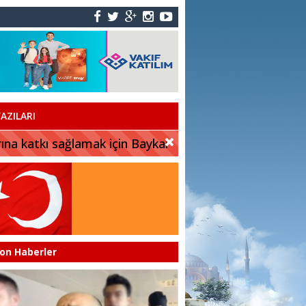
AZILARI
rına katkı sağlamak için Baykar
on Haberler