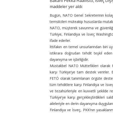
Bakanı Pekka Haavisto, İsveç Dış
maddeler yer aldı:
Bugün, NATO Genel Sekreterinin kolaylaş
temsilcileri müteakip hususlarda mutabı
NATO, müşterek savunma ve güvenliğin bö
Türkiye, Finlandiya ve İsveç Washington 
ifade ederler.
İttifakın en temel unsurlarından biri üy
istikrara doğrudan tehdit teşkil ed
dayanışma ve işbirliğidir.
Müstakbel NATO Müttefikleri olarak Fi
karşı Türkiye’ye tam destek verirler
FETÖ olarak tanımlanan örgüte destek 
tüm tehditlere karşı Finlandiya ve İsve
ve tezahürleriyle en kuvvetli şekilde r
Türkiye’ye karşı gerçekleştirdikleri sal
aileleriyle en derin dayanışma duyguları
Finlandiya ve İsveç, PKK’nın yasaklanm