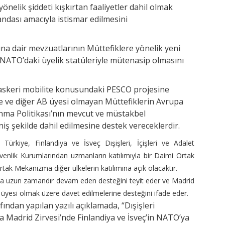
önelik şiddeti kışkırtan faaliyetler dahil olmak
ndası amacıyla istismar edilmesini
atına dair mevzuatlarının Müttefiklere yönelik yeni
NATO’daki üyelik statüleriyle mütenasip olmasını
n askeri mobilite konusundaki PESCO projesine
ye ve diğer AB üyesi olmayan Müttefiklerin Avrupa
unma Politikası’nın mevcut ve müstakbel
ş şekilde dahil edilmesine destek vereceklerdir.
 Türkiye, Finlandiya ve İsveç Dışişleri, İçişleri ve Adalet
Güvenlik Kurumlarından uzmanların katılımıyla bir Daimi Ortak
ak Mekanizma diğer ülkelerin katılımına açık olacaktır.
ına uzun zamandır devam eden desteğini teyit eder ve Madrid
 üyesi olmak üzere davet edilmelerine desteğini ifade eder.
ndan yapılan yazılı açıklamada, “Dışişleri
a Madrid Zirvesi’nde Finlandiya ve İsveç’in NATO’ya