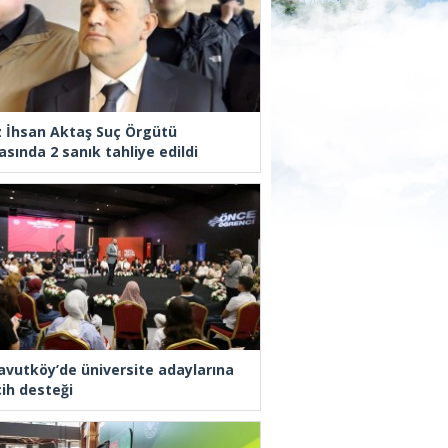
z İhsan Aktaş Suç Örgütü
asında 2 sanık tahliye edildi
avutköy’de üniversite adaylarına
cih desteği