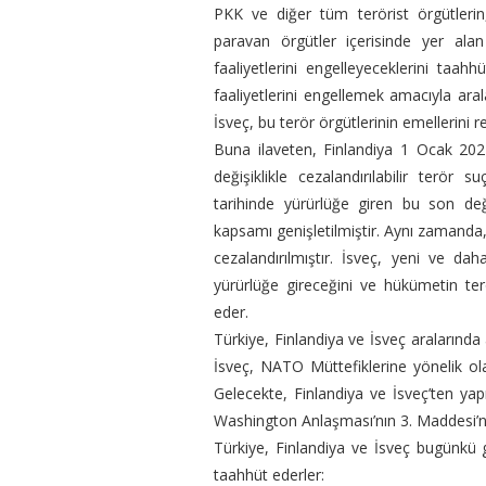
PKK ve diğer tüm terörist örgütlerin, b
paravan örgütler içerisinde yer alan
faaliyetlerini engelleyeceklerini taah
faaliyetlerini engellemek amacıyla arala
İsveç, bu terör örgütlerinin emellerini 
Buna ilaveten, Finlandiya 1 Ocak 2022
değişiklikle cezalandırılabilir terör
tarihinde yürürlüğe giren bu son değiş
kapsamı genişletilmiştir. Aynı zamanda,
cezalandırılmıştır. İsveç, yeni ve d
yürürlüğe gireceğini ve hükümetin te
eder.
Türkiye, Finlandiya ve İsveç aralarında 
İsveç, NATO Müttefiklerine yönelik olar
Gelecekte, Finlandiya ve İsveç’ten ya
Washington Anlaşması’nın 3. Maddesi’ni
Türkiye, Finlandiya ve İsveç bugünkü
taahhüt ederler: