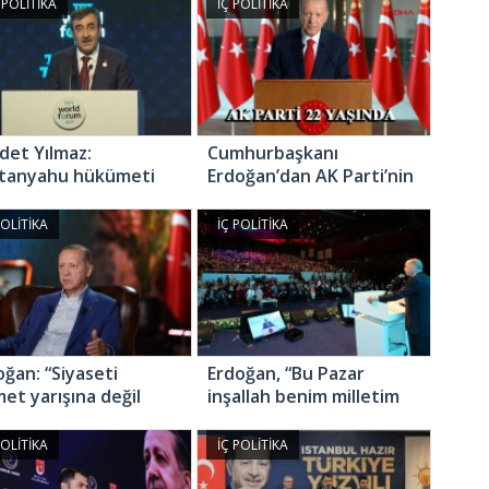
ngadan kurtulmuş
 POLİTİKA
İÇ POLİTİKA
u”
det Yılmaz:
Cumhurbaşkanı
tanyahu hükümeti
Erdoğan’dan AK Parti’nin
rlikçileriyle birlikte
22. kuruluş yıldönümü
slararası mahkeme
mesajı
POLİTİKA
İÇ POLİTİKA
ne götürülmeli”
oğan: “Siyaseti
Erdoğan, “Bu Pazar
met yarışına değil
inşallah benim milletim
ta at pazarına
hesap uzmanlığının en
rdiler”
güzel örneğini
POLİTİKA
İÇ POLİTİKA
sandıklarda bunlara
verecek”