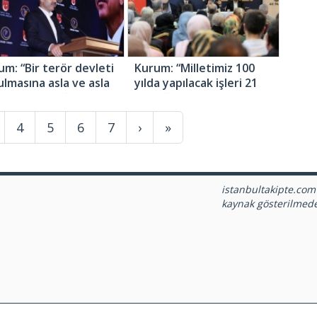
um: “Bir terör devleti
Kurum: “Milletimiz 100
ulmasına asla ve asla
yılda yapılacak işleri 21
n vermeyeceğiz”
yıla sığdıranların yanında
oldu”
4
5
6
7
›
»
istanbultakipte.com
kaynak gösterilmed