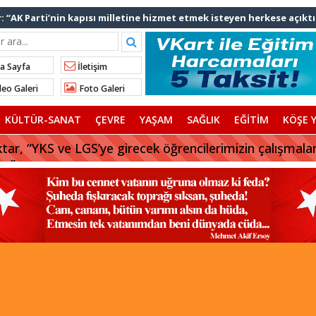
: “AK Parti’nin kapısı milletine hizmet etmek isteyen herkese açıktı
lınan talimatla hakkımda karalama kampanyası yürütülüyor”
ediye başkanlarından İl Başkanı Özdemir’e ziyaret
a Sayfa
İletişim
Ali Bingöl’den İBB’ye tepki
eo Galeri
Foto Galeri
nden “Gök Kubbe’de, Mavi Vatan’da, Şanlı Topraklarda: İstanbul
KÜLTÜR-SANAT
ÇEVRE
YAŞAM
SAĞLIK
EĞİTİM
KÖŞE Y
rhan Çerkez AK Parti’ye katıldı
tar, “YKS ve LGS’ye girecek öğrencilerimizin çalışmala
uz”
 başkanı AK Parti’ye katılıyor
afriyat çökmesine ilişkin açıklama