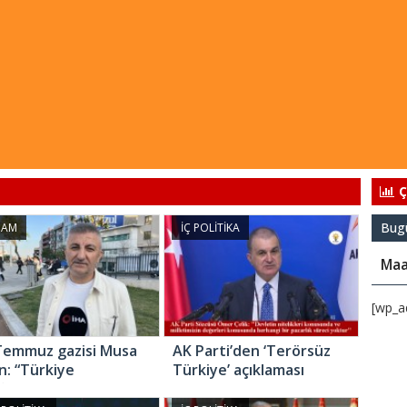
Ç
Bug
ŞAM
İÇ POLİTİKA
Maa
[wp_a
Temmuz gazisi Musa
AK Parti’den ‘Terörsüz
an: “Türkiye
Türkiye’ açıklaması
ğındaki en büyük