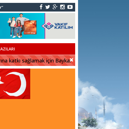
r”
AZILARI
rına katkı sağlamak için Baykar