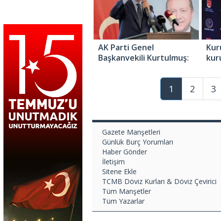
AK Parti Genel
Kur
Başkanvekili Kurtulmuş:
kur
“Bu seçim Türkiye’nin
izi
100 yılını belirleyecek
1
2
3
seçim olacak”
Gazete Manşetleri
Günlük Burç Yorumları
Haber Gönder
İletişim
Sitene Ekle
TCMB Döviz Kurları & Döviz Çevirici
Tüm Manşetler
Tüm Yazarlar