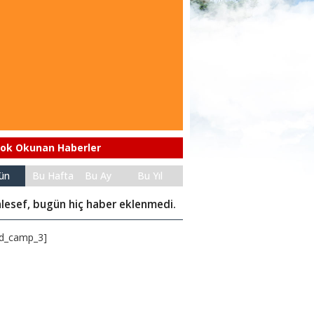
ok Okunan Haberler
ün
Bu Hafta
Bu Ay
Bu Yıl
lesef, bugün hiç haber eklenmedi.
d_camp_3]