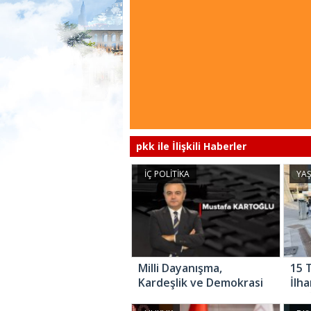
pkk ile İlişkili Haberler
İÇ POLİTİKA
YA
Milli Dayanışma,
15 
Kardeşlik ve Demokrasi
İlh
Komisyonu
aya