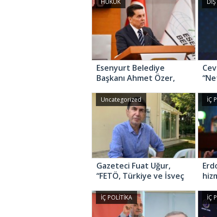
pra
HUKUK
DIŞ
old
Esenyurt Belediye
Cev
Başkanı Ahmet Özer,
“Ne
terör bağlantısından
işbi
gözaltına alındı
ulu
Uncategorized
İÇ 
önü
Gazeteci Fuat Uğur,
Erd
“FETÖ, Türkiye ve İsveç
hiz
arasındaki anlaşmadan
ade
dolayı bir hayli endişeli”
çevi
İÇ POLİTİKA
İÇ 