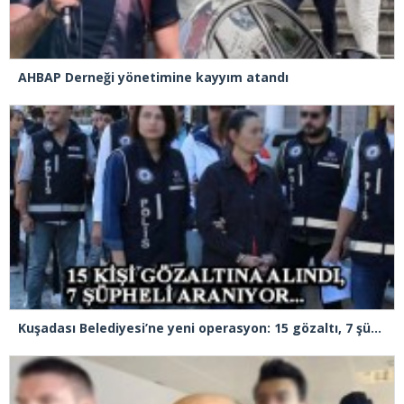
AHBAP Derneği yönetimine kayyım atandı
Kuşadası Belediyesi’ne yeni operasyon: 15 gözaltı, 7 şüpheli aranıyor