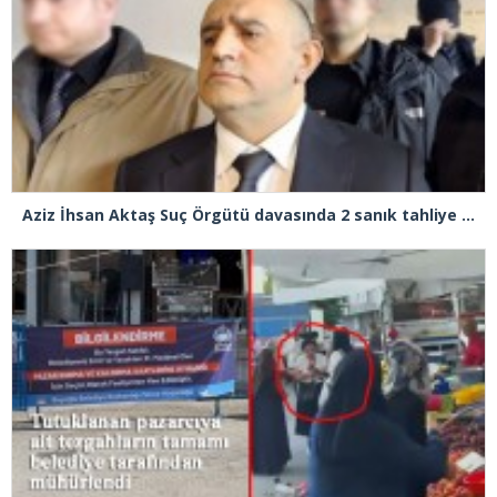
Aziz İhsan Aktaş Suç Örgütü davasında 2 sanık tahliye edildi