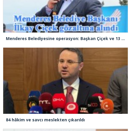
Menderes Belediyesine operasyon: Başkan Çiçek ve 13 kişi gözaltında
84 hâkim ve savcı meslekten çıkarıldı